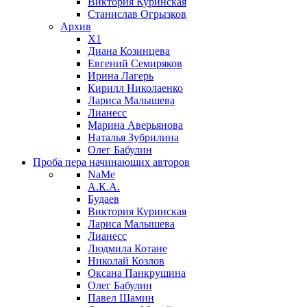
Виктория Куринская
Станислав Огрызков
Архив
X1
Диана Козинцева
Евгений Семиряков
Ирина Лагерь
Кирилл Николаенко
Лариса Малышева
Лианесс
Марина Аверьянова
Наталья Зубрилина
Олег Бабулин
Проба пера
начинающих авторов
NaMe
А.К.А.
Будаев
Виктория Куринская
Лариса Малышева
Лианесс
Людмила Котане
Николай Козлов
Оксана Панкрушина
Олег Бабулин
Павел Шамин