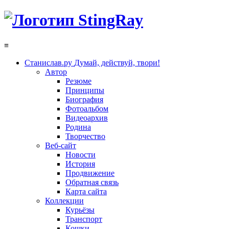
≡
Станислав.ру
Думай, действуй, твори!
Автор
Резюме
Принципы
Биография
Фотоальбом
Видеоархив
Родина
Творчество
Веб-сайт
Новости
История
Продвижение
Обратная связь
Карта сайта
Коллекции
Курьёзы
Транспорт
Кошки