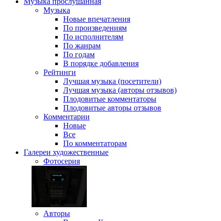
Музыка
прослушанная
Музыка
Новые впечатления
По произведениям
По исполнителям
По жанрам
По годам
В порядке добавления
Рейтинги
Лучшая музыка (посетители)
Лучшая музыка (авторы отзывов)
Плодовитые комментаторы
Плодовитые авторы отзывов
Комментарии
Новые
Все
По комментаторам
Галереи
художественные
Фотосерия
Авторы