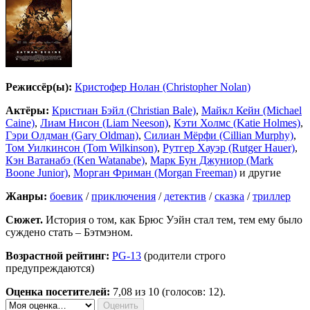
Режиссёр(ы):
Кристофер Нолан (Christopher Nolan)
Актёры:
Кристиан Бэйл (Christian Bale)
,
Майкл Кейн (Michael
Caine)
,
Лиам Нисон (Liam Neeson)
,
Кэти Холмс (Katie Holmes)
,
Гэри Олдман (Gary Oldman)
,
Силиан Мёрфи (Cillian Murphy)
,
Том Уилкинсон (Tom Wilkinson)
,
Рутгер Хауэр (Rutger Hauer)
,
Кэн Ватанабэ (Ken Watanabe)
,
Марк Бун Джуниор (Mark
Boone Junior)
,
Морган Фриман (Morgan Freeman)
и другие
Жанры:
боевик
/
приключения
/
детектив
/
сказка
/
триллер
Сюжет.
История о том, как Брюс Уэйн стал тем, тем ему было
суждено стать – Бэтмэном.
Возрастной рейтинг:
PG-13
(родители строго
предупреждаются)
Оценка посетителей:
7,08
из 10 (голосов: 12).