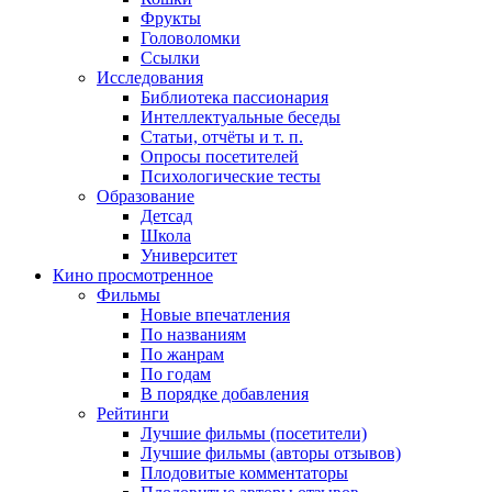
Фрукты
Головоломки
Ссылки
Исследования
Библиотека пассионария
Интеллектуальные беседы
Статьи, отчёты и т. п.
Опросы посетителей
Психологические тесты
Образование
Детсад
Школа
Университет
Кино
просмотренное
Фильмы
Новые впечатления
По названиям
По жанрам
По годам
В порядке добавления
Рейтинги
Лучшие фильмы (посетители)
Лучшие фильмы (авторы отзывов)
Плодовитые комментаторы