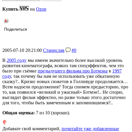
Купить
на
Ozon
Поделиться
2005-07-10 20:21:00
Станислав
#0
В
2005 году
мы имеем значительно более высокий уровень
развития кинематографа, всяких там спецэффектов, чем это
было при съёмке
предыдущего фильма про Бэтмэна
в
1997
году
, так почему бы нам не использовать уже обкатанную
сказку?.. Кризис новых сюжетов в Голливуде продолжается…
Всем надоели продолжения? Тогда снимем предысторию, про
то, как появился «великий и ужасный» Бэтмэн!.. Не спорю,
выглядит фильм эффектно, но разве только этого достаточно
для того, чтобы быть замеченным и запомнившимся?..
Общая оценка:
7
из 10 (хорошо).
Добавьте свой комментарий,
почитайте уже добавленные