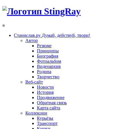
≡
Станислав.ру
Думай, действуй, твори!
Автор
Резюме
Принципы
Биография
Фотоальбом
Видеоархив
Родина
Творчество
Веб-сайт
Новости
История
Продвижение
Обратная связь
Карта сайта
Коллекции
Курьёзы
Транспорт
Кошки