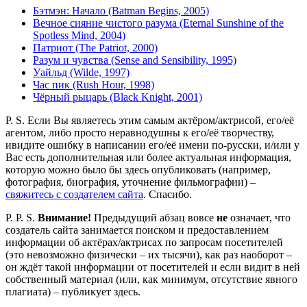
Бэтмэн: Начало (Batman Begins, 2005)
Вечное сияние чистого разума (Eternal Sunshine of the
Spotless Mind, 2004)
Патриот (The Patriot, 2000)
Разум и чувства (Sense and Sensibility, 1995)
Уайльд (Wilde, 1997)
Час пик (Rush Hour, 1998)
Чёрный рыцарь (Black Knight, 2001)
P. S. Если Вы являетесь этим самым актёром/актрисой, его/её
агентом, либо просто неравнодушны к его/её творчеству,
ивидите ошибку в написании его/её имени по-русски, и/или у
Вас есть дополнительная или более актуальная информация,
которую можно было бы здесь опубликовать (например,
фотография, биография, уточнение фильмографии) –
свяжитесь с создателем сайта
. Спасибо.
P. P. S.
Внимание!
Предыдущий абзац вовсе
не
означает, что
создатель сайта занимается поиском и предоставлением
информации об актёрах/актрисах по запросам посетителей
(это невозможно физически – их тысячи), как раз наоборот –
он ждёт такой информации от посетителей и если видит в ней
собственный материал (или, как минимум, отсутствие явного
плагиата) – публикует здесь.