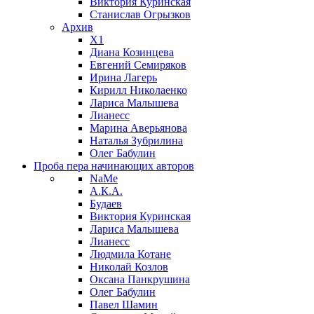
Виктория Куринская
Станислав Огрызков
Архив
X1
Диана Козинцева
Евгений Семиряков
Ирина Лагерь
Кирилл Николаенко
Лариса Малышева
Лианесс
Марина Аверьянова
Наталья Зубрилина
Олег Бабулин
Проба пера
начинающих авторов
NaMe
А.К.А.
Будаев
Виктория Куринская
Лариса Малышева
Лианесс
Людмила Котане
Николай Козлов
Оксана Панкрушина
Олег Бабулин
Павел Шамин