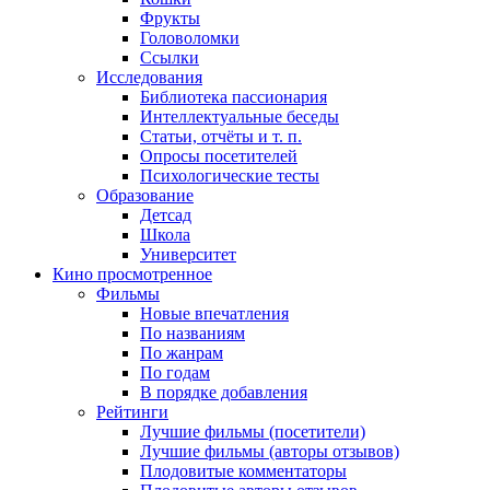
Фрукты
Головоломки
Ссылки
Исследования
Библиотека пассионария
Интеллектуальные беседы
Статьи, отчёты и т. п.
Опросы посетителей
Психологические тесты
Образование
Детсад
Школа
Университет
Кино
просмотренное
Фильмы
Новые впечатления
По названиям
По жанрам
По годам
В порядке добавления
Рейтинги
Лучшие фильмы (посетители)
Лучшие фильмы (авторы отзывов)
Плодовитые комментаторы