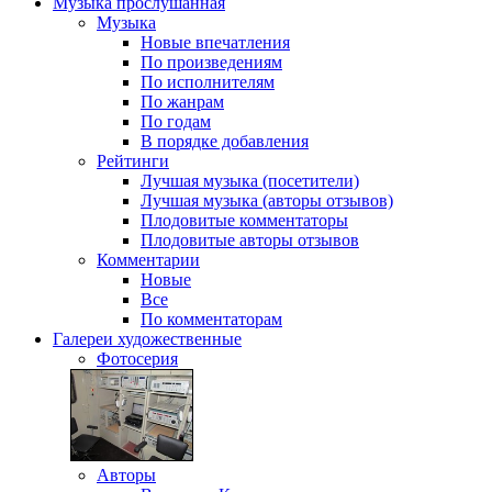
Музыка
прослушанная
Музыка
Новые впечатления
По произведениям
По исполнителям
По жанрам
По годам
В порядке добавления
Рейтинги
Лучшая музыка (посетители)
Лучшая музыка (авторы отзывов)
Плодовитые комментаторы
Плодовитые авторы отзывов
Комментарии
Новые
Все
По комментаторам
Галереи
художественные
Фотосерия
Авторы