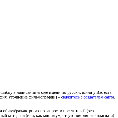
ошибку в написании его/её имени по-русски, и/или у Вас есть
афия, уточнение фильмографии) –
свяжитесь с создателем сайта
.
 об актёрах/актрисах по запросам посетителей (это
нный материал (или, как минимум, отсутствие явного плагиата)