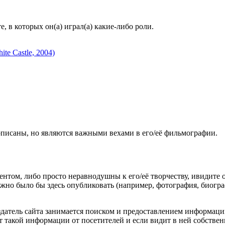
 в которых он(а) играл(а) какие-либо роли.
te Castle, 2004)
описаны, но являются важными вехами в его/её фильмографии.
гентом, либо просто неравнодушны к его/её творчеству, ивидите 
жно было бы здесь опубликовать (например, фотография, биогр
оздатель сайта занимается поиском и предоставлением информации
ёт такой информации от посетителей и если видит в ней собстве