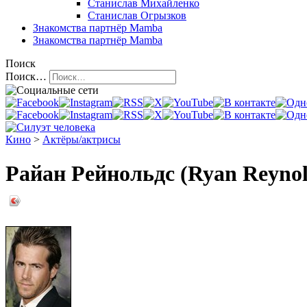
Станислав Михайленко
Станислав Огрызков
Знакомства
партнёр Mamba
Знакомства
партнёр Mamba
Поиск
Поиск…
Кино
>
Актёры/актрисы
Райан Рейнольдс (Ryan Reynol