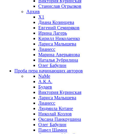
Виктория Куринская
Станислав Огрызков
Архив
X1
Диана Козинцева
Евгений Семиряков
Ирина Лагерь
Кирилл Николаенко
Лариса Малышева
Лианесс
Марина Аверьянова
Наталья Зубрилина
Олег Бабулин
Проба пера
начинающих авторов
NaMe
А.К.А.
Будаев
Виктория Куринская
Лариса Малышева
Лианесс
Людмила Котане
Николай Козлов
Оксана Панкрушина
Олег Бабулин
Павел Шамин