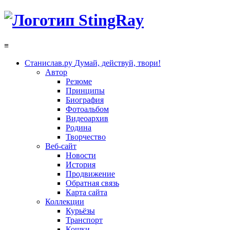
≡
Станислав.ру
Думай, действуй, твори!
Автор
Резюме
Принципы
Биография
Фотоальбом
Видеоархив
Родина
Творчество
Веб-сайт
Новости
История
Продвижение
Обратная связь
Карта сайта
Коллекции
Курьёзы
Транспорт
Кошки