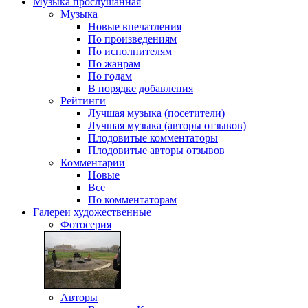
Музыка
прослушанная
Музыка
Новые впечатления
По произведениям
По исполнителям
По жанрам
По годам
В порядке добавления
Рейтинги
Лучшая музыка (посетители)
Лучшая музыка (авторы отзывов)
Плодовитые комментаторы
Плодовитые авторы отзывов
Комментарии
Новые
Все
По комментаторам
Галереи
художественные
Фотосерия
Авторы