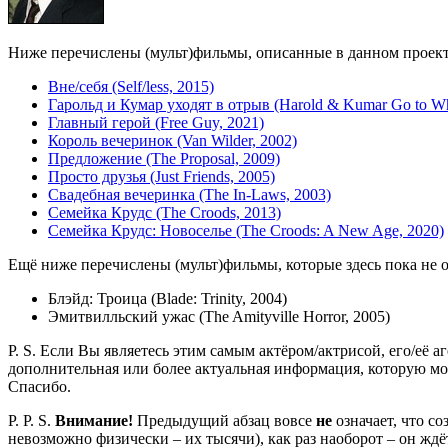
Ниже перечислены (мульт)фильмы, описанные в данном проекте,
Вне/себя (Self/less, 2015)
Гарольд и Кумар уходят в отрыв (Harold & Kumar Go to Whi
Главный герой (Free Guy, 2021)
Король вечеринок (Van Wilder, 2002)
Предложение (The Proposal, 2009)
Просто друзья (Just Friends, 2005)
Свадебная вечеринка (The In-Laws, 2003)
Семейка Крудс (The Croods, 2013)
Семейка Крудс: Новоселье (The Croods: A New Age, 2020)
Ещё ниже перечислены (мульт)фильмы, которые здесь пока не 
Блэйд: Троица (Blade: Trinity, 2004)
Эмитвилльский ужас (The Amityville Horror, 2005)
P. S. Если Вы являетесь этим самым актёром/актрисой, его/её а
дополнительная или более актуальная информация, которую мо
Спасибо.
P. P. S.
Внимание!
Предыдущий абзац вовсе
не
означает, что с
невозможно физически – их тысячи), как раз наоборот – он жд