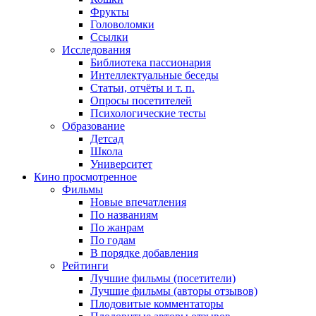
Фрукты
Головоломки
Ссылки
Исследования
Библиотека пассионария
Интеллектуальные беседы
Статьи, отчёты и т. п.
Опросы посетителей
Психологические тесты
Образование
Детсад
Школа
Университет
Кино
просмотренное
Фильмы
Новые впечатления
По названиям
По жанрам
По годам
В порядке добавления
Рейтинги
Лучшие фильмы (посетители)
Лучшие фильмы (авторы отзывов)
Плодовитые комментаторы