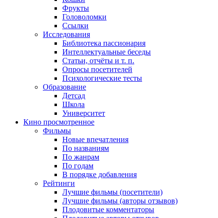
Фрукты
Головоломки
Ссылки
Исследования
Библиотека пассионария
Интеллектуальные беседы
Статьи, отчёты и т. п.
Опросы посетителей
Психологические тесты
Образование
Детсад
Школа
Университет
Кино
просмотренное
Фильмы
Новые впечатления
По названиям
По жанрам
По годам
В порядке добавления
Рейтинги
Лучшие фильмы (посетители)
Лучшие фильмы (авторы отзывов)
Плодовитые комментаторы