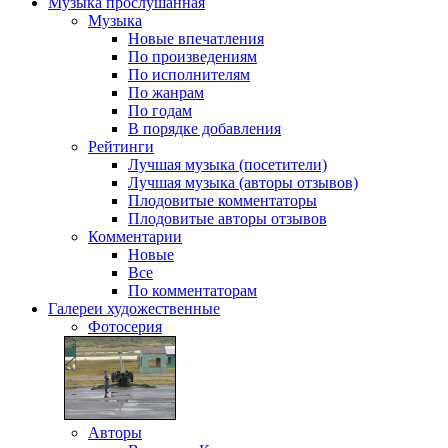
Музыка
прослушанная
Музыка
Новые впечатления
По произведениям
По исполнителям
По жанрам
По годам
В порядке добавления
Рейтинги
Лучшая музыка (посетители)
Лучшая музыка (авторы отзывов)
Плодовитые комментаторы
Плодовитые авторы отзывов
Комментарии
Новые
Все
По комментаторам
Галереи
художественные
Фотосерия
Авторы