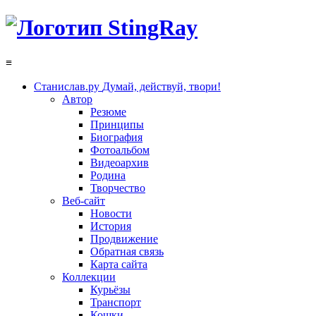
≡
Станислав.ру
Думай, действуй, твори!
Автор
Резюме
Принципы
Биография
Фотоальбом
Видеоархив
Родина
Творчество
Веб-сайт
Новости
История
Продвижение
Обратная связь
Карта сайта
Коллекции
Курьёзы
Транспорт
Кошки