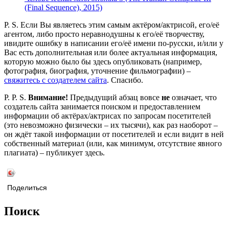
(Final Sequence), 2015)
P. S. Если Вы являетесь этим самым актёром/актрисой, его/её
агентом, либо просто неравнодушны к его/её творчеству,
ивидите ошибку в написании его/её имени по-русски, и/или у
Вас есть дополнительная или более актуальная информация,
которую можно было бы здесь опубликовать (например,
фотография, биография, уточнение фильмографии) –
свяжитесь с создателем сайта
. Спасибо.
P. P. S.
Внимание!
Предыдущий абзац вовсе
не
означает, что
создатель сайта занимается поиском и предоставлением
информации об актёрах/актрисах по запросам посетителей
(это невозможно физически – их тысячи), как раз наоборот –
он ждёт такой информации от посетителей и если видит в ней
собственный материал (или, как минимум, отсутствие явного
плагиата) – публикует здесь.
Поделиться
Поиск