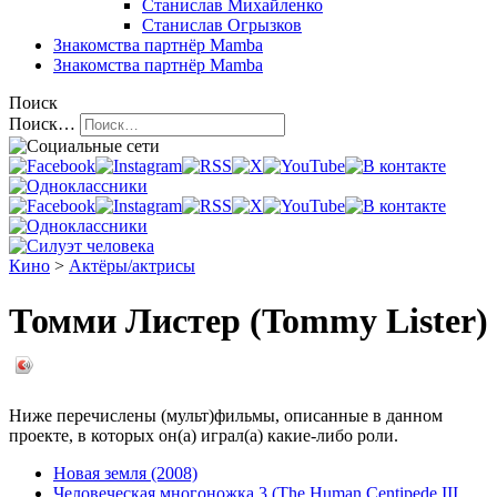
Станислав Михайленко
Станислав Огрызков
Знакомства
партнёр Mamba
Знакомства
партнёр Mamba
Поиск
Поиск…
Кино
>
Актёры/актрисы
Томми Листер (Tommy Lister)
Ниже перечислены (мульт)фильмы, описанные в данном
проекте, в которых он(а) играл(а) какие-либо роли.
Новая земля (2008)
Человеческая многоножка 3 (The Human Centipede III