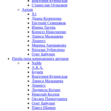
Виктория Куринская
Станислав Огрызков
Архив
X1
Диана Козинцева
Евгений Семиряков
Ирина Лагерь
Кирилл Николаенко
Лариса Малышева
Лианесс
Марина Аверьянова
Наталья Зубрилина
Олег Бабулин
Проба пера
начинающих авторов
NaMe
А.К.А.
Будаев
Виктория Куринская
Лариса Малышева
Лианесс
Людмила Котане
Николай Козлов
Оксана Панкрушина
Олег Бабулин
Павел Шамин