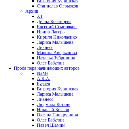
Виктория Куринская
Станислав Огрызков
Архив
X1
Диана Козинцева
Евгений Семиряков
Ирина Лагерь
Кирилл Николаенко
Лариса Малышева
Лианесс
Марина Аверьянова
Наталья Зубрилина
Олег Бабулин
Проба пера
начинающих авторов
NaMe
А.К.А.
Будаев
Виктория Куринская
Лариса Малышева
Лианесс
Людмила Котане
Николай Козлов
Оксана Панкрушина
Олег Бабулин
Павел Шамин