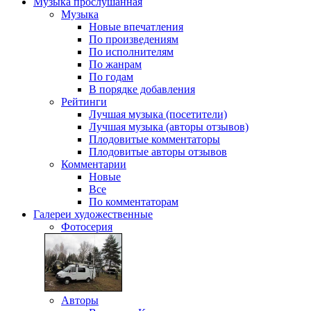
Музыка
прослушанная
Музыка
Новые впечатления
По произведениям
По исполнителям
По жанрам
По годам
В порядке добавления
Рейтинги
Лучшая музыка (посетители)
Лучшая музыка (авторы отзывов)
Плодовитые комментаторы
Плодовитые авторы отзывов
Комментарии
Новые
Все
По комментаторам
Галереи
художественные
Фотосерия
Авторы