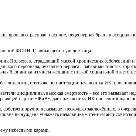
ны кровавых расправ, насилие, нецензурная брань и асоциально
еждений ФСИН. Главные действующие лица:
ник Полыхаев, страдающий массой хронических заболеваний и
анского персонала, бухгалтер Берлага – забавный толстяк-корот
ьная блондинка из числа женщин с низкой социальной ответств
з лицензии, опять же по протекции начальника ИК, и выполняю
затели дисциплины, высокая смертность – всё это вызывает не
ен правящей партии «ЖиВ», даёт начальнику ИК последний шанс 
чи, собственноручно наказывает несколько заключённых, в очере
овна вынуждена ублажать начальника «чтением антисоветской л
ему небесными карами.