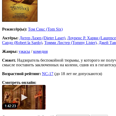
Режиссёр(ы):
Том Сикс (Tom Six)
Актёры:
Дитер Лазер (Dieter Laser)
,
Лоуренс Р. Харви (Laurence
Сардо (Robert la Sardo)
,
Томми Листер (Tommy Lister)
,
Джей Тава
Жанры:
ужасы
/
комедия
Сюжет.
Надзиратель беспокойной тюрьмы, у которого не получ
смысле поставить заключенных на колени, сшив их в гигантск
Возрастной рейтинг:
NC-17
(до 18 лет не допускаются)
Смотреть онлайн: