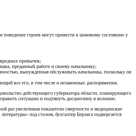
е поведение героев могут привести к шоковому состоянию у
 вредных привычек;
ышка, преданный работе и своему начальнику;
енностью, вынужденная обслуживать начальника, поскольку он
щий все его, в том числе и незаконные, распоряжения.
довольство действующего губернатора области, планирующего
исправить ситуацию и подтянуть дисциплину в колонии.
дной раз увеличивая показатели смертности и медицинские
итературы» под столом, бухгалтер Берлага подвергается