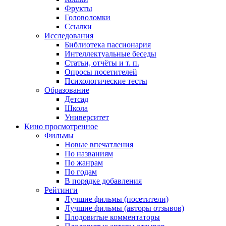
Фрукты
Головоломки
Ссылки
Исследования
Библиотека пассионария
Интеллектуальные беседы
Статьи, отчёты и т. п.
Опросы посетителей
Психологические тесты
Образование
Детсад
Школа
Университет
Кино
просмотренное
Фильмы
Новые впечатления
По названиям
По жанрам
По годам
В порядке добавления
Рейтинги
Лучшие фильмы (посетители)
Лучшие фильмы (авторы отзывов)
Плодовитые комментаторы