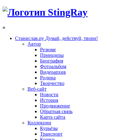
≡
Станислав.ру
Думай, действуй, твори!
Автор
Резюме
Принципы
Биография
Фотоальбом
Видеоархив
Родина
Творчество
Веб-сайт
Новости
История
Продвижение
Обратная связь
Карта сайта
Коллекции
Курьёзы
Транспорт
Кошки