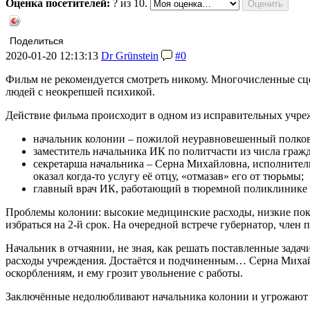
Оценка посетителей:
?
из 10.
Поделиться
2020-01-20 12:13:13
Dr Grünstein
#0
Фильм не рекомендуется смотреть никому. Многочисленные сце
людей с неокрепшей психикой.
Действие фильма происходит в одном из исправительных учр
начальник колонии – пожилой неуравновешенный полков
заместитель начальника ИК по политчасти из числа гражд
секретарша начальника – Серна Михайловна, исполнител
оказал когда-то услугу её отцу, «отмазав» его от тюрьмы;
главный врач ИК, работающий в тюремной поликлинике бе
Проблемы колонии: высокие медицинские расходы, низкие пока
избраться на 2-й срок. На очередной встрече губернатор, чл
Начальник в отчаянии, не зная, как решать поставленные зада
расходы учреждения. Достаётся и подчиненным… Серна Михайл
оскорблениям, и ему грозит увольнение с работы.
Заключённые недолюбливают начальника колонии и угрожают 