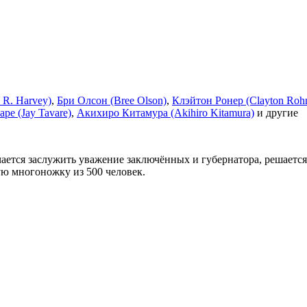
 R. Harvey)
,
Бри Олсон (Bree Olson)
,
Клэйтон Ронер (Clayton Roh
ре (Jay Tavare)
,
Акихиро Китамура (Akihiro Kitamura)
и другие
ается заслужить уважение заключённых и губернатора, решаетс
ую многоножку из 500 человек.