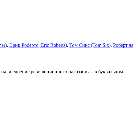
ner)
,
Эрик Робертс (Eric Roberts)
,
Том Сикс (Tom Six)
,
Роберт ла
я на внедрение революционного наказания – в буквальном