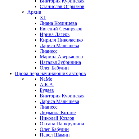
Виктория Куринская
Станислав Огрызков
Архив
X1
Диана Козинцева
Евгений Семиряков
Ирина Лагерь
Кирилл Николаенко
Лариса Малышева
Лианесс
Марина Аверьянова
Наталья Зубрилина
Олег Бабулин
Проба пера
начинающих авторов
NaMe
А.К.А.
Будаев
Виктория Куринская
Лариса Малышева
Лианесс
Людмила Котане
Николай Козлов
Оксана Панкрушина
Олег Бабулин
Павел Шамин