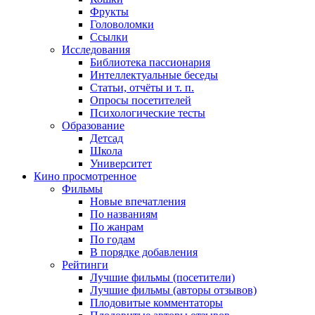
Фрукты
Головоломки
Ссылки
Исследования
Библиотека пассионария
Интеллектуальные беседы
Статьи, отчёты и т. п.
Опросы посетителей
Психологические тесты
Образование
Детсад
Школа
Университет
Кино
просмотренное
Фильмы
Новые впечатления
По названиям
По жанрам
По годам
В порядке добавления
Рейтинги
Лучшие фильмы (посетители)
Лучшие фильмы (авторы отзывов)
Плодовитые комментаторы