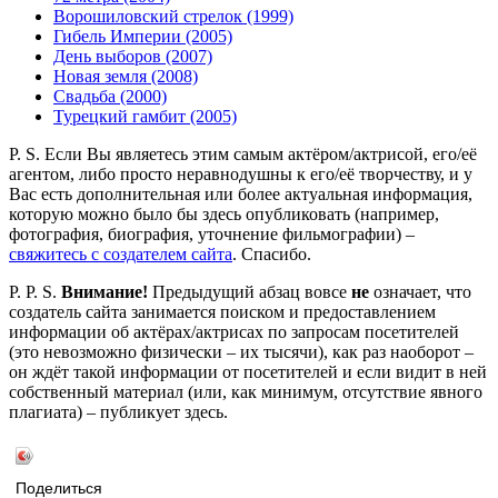
Ворошиловский стрелок (1999)
Гибель Империи (2005)
День выборов (2007)
Новая земля (2008)
Свадьба (2000)
Турецкий гамбит (2005)
P. S. Если Вы являетесь этим самым актёром/актрисой, его/её
агентом, либо просто неравнодушны к его/её творчеству, и у
Вас есть дополнительная или более актуальная информация,
которую можно было бы здесь опубликовать (например,
фотография, биография, уточнение фильмографии) –
свяжитесь с создателем сайта
. Спасибо.
P. P. S.
Внимание!
Предыдущий абзац вовсе
не
означает, что
создатель сайта занимается поиском и предоставлением
информации об актёрах/актрисах по запросам посетителей
(это невозможно физически – их тысячи), как раз наоборот –
он ждёт такой информации от посетителей и если видит в ней
собственный материал (или, как минимум, отсутствие явного
плагиата) – публикует здесь.
Поделиться