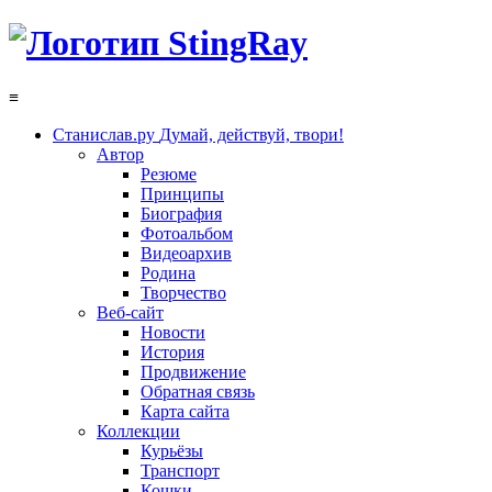
≡
Станислав.ру
Думай, действуй, твори!
Автор
Резюме
Принципы
Биография
Фотоальбом
Видеоархив
Родина
Творчество
Веб-сайт
Новости
История
Продвижение
Обратная связь
Карта сайта
Коллекции
Курьёзы
Транспорт
Кошки