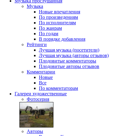
Музыка
прослушанная
Музыка
Новые впечатления
По произведениям
По исполнителям
По жанрам
По годам
В порядке добавления
Рейтинги
Лучшая музыка (посетители)
Лучшая музыка (авторы отзывов)
Плодовитые комментаторы
Плодовитые авторы отзывов
Комментарии
Новые
Все
По комментаторам
Галереи
художественные
Фотосерия
Авторы