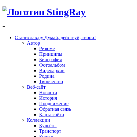
≡
Станислав.ру
Думай, действуй, твори!
Автор
Резюме
Принципы
Биография
Фотоальбом
Видеоархив
Родина
Творчество
Веб-сайт
Новости
История
Продвижение
Обратная связь
Карта сайта
Коллекции
Курьёзы
Транспорт
Кошки