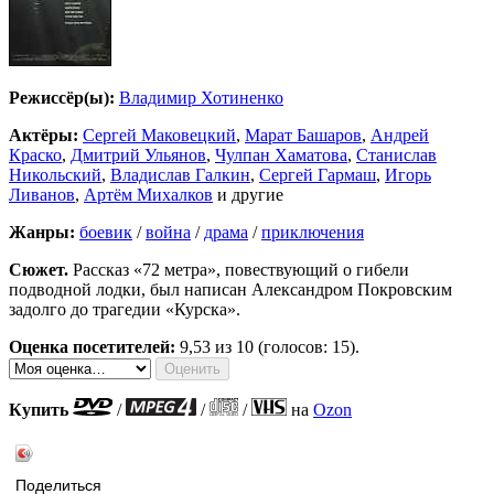
Режиссёр(ы):
Владимир Хотиненко
Актёры:
Сергей Маковецкий
,
Марат Башаров
,
Андрей
Краско
,
Дмитрий Ульянов
,
Чулпан Хаматова
,
Станислав
Никольский
,
Владислав Галкин
,
Сергей Гармаш
,
Игорь
Ливанов
,
Артём Михалков
и другие
Жанры:
боевик
/
война
/
драма
/
приключения
Сюжет.
Рассказ «72 метра», повествующий о гибели
подводной лодки, был написан Александром Покровским
задолго до трагедии «Курска».
Оценка посетителей:
9,53
из 10 (голосов: 15).
Купить
/
/
/
на
Ozon
Поделиться