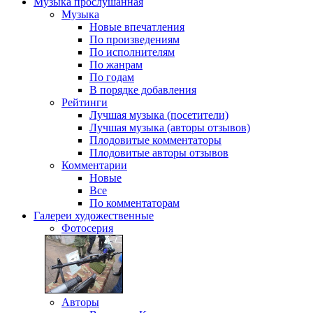
Музыка
прослушанная
Музыка
Новые впечатления
По произведениям
По исполнителям
По жанрам
По годам
В порядке добавления
Рейтинги
Лучшая музыка (посетители)
Лучшая музыка (авторы отзывов)
Плодовитые комментаторы
Плодовитые авторы отзывов
Комментарии
Новые
Все
По комментаторам
Галереи
художественные
Фотосерия
Авторы