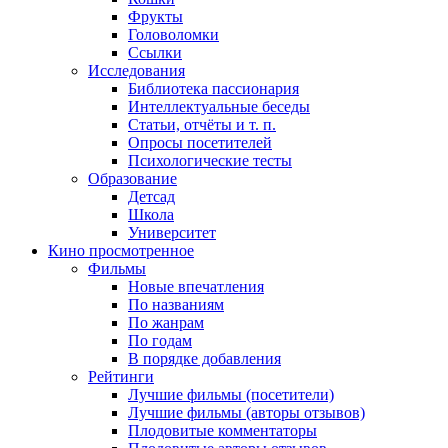
Фрукты
Головоломки
Ссылки
Исследования
Библиотека пассионария
Интеллектуальные беседы
Статьи, отчёты и т. п.
Опросы посетителей
Психологические тесты
Образование
Детсад
Школа
Университет
Кино
просмотренное
Фильмы
Новые впечатления
По названиям
По жанрам
По годам
В порядке добавления
Рейтинги
Лучшие фильмы (посетители)
Лучшие фильмы (авторы отзывов)
Плодовитые комментаторы