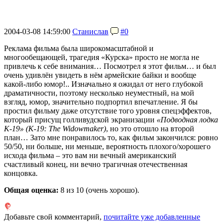
2004-03-08 14:59:00
Станислав
#0
Реклама фильма была широкомасштабной и
многообещающей, трагедия «Курска» просто не могла не
привлечь к себе внимания… Посмотрел я этот фильм… и был
очень удивлён увидеть в нём армейские байки и вообще
какой-либо юмор!.. Изначально я ожидал от него глубокой
драматичности, поэтому несколько неуместный, на мой
взгляд, юмор, значительно подпортил впечатление. Я бы
простил фильму даже отсутствие того уровня спецэффектов,
который присущ голливудской экранизации
«Подводная лодка
К-19» (K-19: The Widowmaker)
, но это отошло на второй
план… Зато мне понравилось то, как фильм закончился: ровно
50/50, ни больше, ни меньше, вероятность плохого/хорошего
исхода фильма – это вам ни вечный американский
счастливый конец, ни вечно трагичная отечественная
концовка.
Общая оценка:
8
из 10 (очень хорошо).
Добавьте свой комментарий,
почитайте уже добавленные