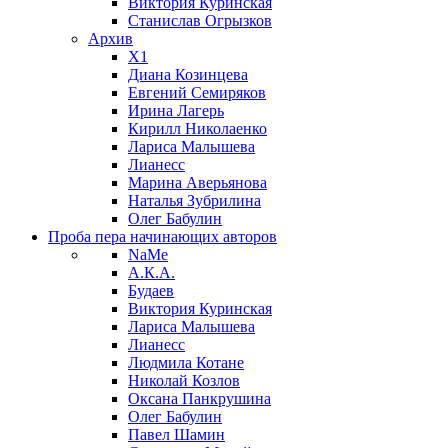
Виктория Куринская
Станислав Огрызков
Архив
X1
Диана Козинцева
Евгений Семиряков
Ирина Лагерь
Кирилл Николаенко
Лариса Малышева
Лианесс
Марина Аверьянова
Наталья Зубрилина
Олег Бабулин
Проба пера
начинающих авторов
NaMe
А.К.А.
Будаев
Виктория Куринская
Лариса Малышева
Лианесс
Людмила Котане
Николай Козлов
Оксана Панкрушина
Олег Бабулин
Павел Шамин