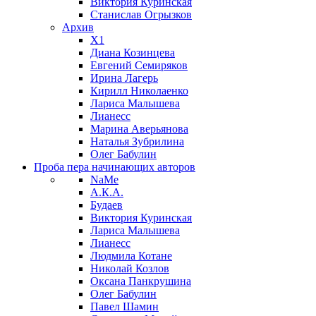
Виктория Куринская
Станислав Огрызков
Архив
X1
Диана Козинцева
Евгений Семиряков
Ирина Лагерь
Кирилл Николаенко
Лариса Малышева
Лианесс
Марина Аверьянова
Наталья Зубрилина
Олег Бабулин
Проба пера
начинающих авторов
NaMe
А.К.А.
Будаев
Виктория Куринская
Лариса Малышева
Лианесс
Людмила Котане
Николай Козлов
Оксана Панкрушина
Олег Бабулин
Павел Шамин