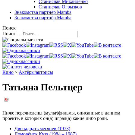
Станислав Михайленко
Станислав Огрызков
Знакомства
партнёр Mamba
Знакомства
партнёр Mamba
Поиск
Поиск…
Кино
>
Актёры/актрисы
Татьяна Пельтцер
Ниже перечислены (мульт)фильмы, описанные в данном
проекте, в которых он(а) играл(а) какие-либо роли.
Двенадцать месяцев (1973)
Домовёнок Кузя (1984 – 1987)