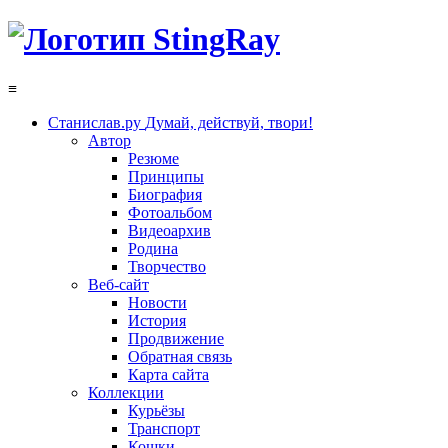
≡
Станислав.ру
Думай, действуй, твори!
Автор
Резюме
Принципы
Биография
Фотоальбом
Видеоархив
Родина
Творчество
Веб-сайт
Новости
История
Продвижение
Обратная связь
Карта сайта
Коллекции
Курьёзы
Транспорт
Кошки