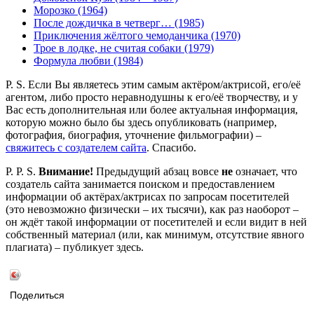
Морозко (1964)
После дождичка в четверг… (1985)
Приключения жёлтого чемоданчика (1970)
Трое в лодке, не считая собаки (1979)
Формула любви (1984)
P. S. Если Вы являетесь этим самым актёром/актрисой, его/её
агентом, либо просто неравнодушны к его/её творчеству, и у
Вас есть дополнительная или более актуальная информация,
которую можно было бы здесь опубликовать (например,
фотография, биография, уточнение фильмографии) –
свяжитесь с создателем сайта
. Спасибо.
P. P. S.
Внимание!
Предыдущий абзац вовсе
не
означает, что
создатель сайта занимается поиском и предоставлением
информации об актёрах/актрисах по запросам посетителей
(это невозможно физически – их тысячи), как раз наоборот –
он ждёт такой информации от посетителей и если видит в ней
собственный материал (или, как минимум, отсутствие явного
плагиата) – публикует здесь.
Поделиться