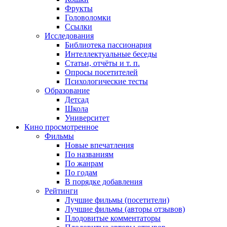
Фрукты
Головоломки
Ссылки
Исследования
Библиотека пассионария
Интеллектуальные беседы
Статьи, отчёты и т. п.
Опросы посетителей
Психологические тесты
Образование
Детсад
Школа
Университет
Кино
просмотренное
Фильмы
Новые впечатления
По названиям
По жанрам
По годам
В порядке добавления
Рейтинги
Лучшие фильмы (посетители)
Лучшие фильмы (авторы отзывов)
Плодовитые комментаторы