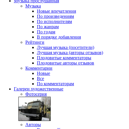
Музыка
прослушанная
Музыка
Новые впечатления
По произведениям
По исполнителям
По жанрам
По годам
В порядке добавления
Рейтинги
Лучшая музыка (посетители)
Лучшая музыка (авторы отзывов)
Плодовитые комментаторы
Плодовитые авторы отзывов
Комментарии
Новые
Все
По комментаторам
Галереи
художественные
Фотосерия
Авторы