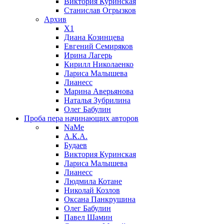
Виктория Куринская
Станислав Огрызков
Архив
X1
Диана Козинцева
Евгений Семиряков
Ирина Лагерь
Кирилл Николаенко
Лариса Малышева
Лианесс
Марина Аверьянова
Наталья Зубрилина
Олег Бабулин
Проба пера
начинающих авторов
NaMe
А.К.А.
Будаев
Виктория Куринская
Лариса Малышева
Лианесс
Людмила Котане
Николай Козлов
Оксана Панкрушина
Олег Бабулин
Павел Шамин