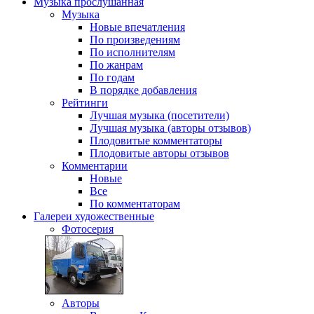
Музыка
прослушанная
Музыка
Новые впечатления
По произведениям
По исполнителям
По жанрам
По годам
В порядке добавления
Рейтинги
Лучшая музыка (посетители)
Лучшая музыка (авторы отзывов)
Плодовитые комментаторы
Плодовитые авторы отзывов
Комментарии
Новые
Все
По комментаторам
Галереи
художественные
Фотосерия
Авторы