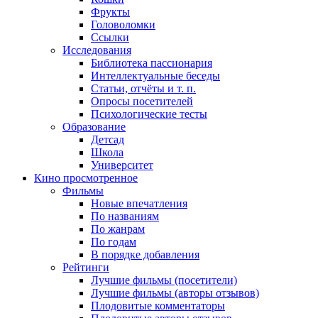
Фрукты
Головоломки
Ссылки
Исследования
Библиотека пассионария
Интеллектуальные беседы
Статьи, отчёты и т. п.
Опросы посетителей
Психологические тесты
Образование
Детсад
Школа
Университет
Кино
просмотренное
Фильмы
Новые впечатления
По названиям
По жанрам
По годам
В порядке добавления
Рейтинги
Лучшие фильмы (посетители)
Лучшие фильмы (авторы отзывов)
Плодовитые комментаторы