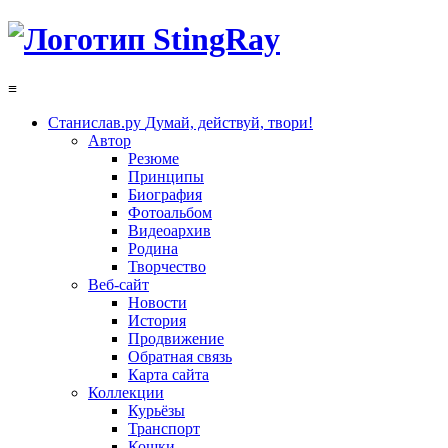
≡
Станислав.ру
Думай, действуй, твори!
Автор
Резюме
Принципы
Биография
Фотоальбом
Видеоархив
Родина
Творчество
Веб-сайт
Новости
История
Продвижение
Обратная связь
Карта сайта
Коллекции
Курьёзы
Транспорт
Кошки