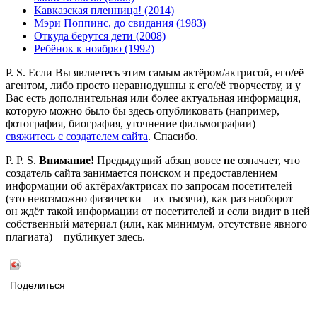
Кавказская пленница! (2014)
Мэри Поппинс, до свидания (1983)
Откуда берутся дети (2008)
Ребёнок к ноябрю (1992)
P. S. Если Вы являетесь этим самым актёром/актрисой, его/её
агентом, либо просто неравнодушны к его/её творчеству, и у
Вас есть дополнительная или более актуальная информация,
которую можно было бы здесь опубликовать (например,
фотография, биография, уточнение фильмографии) –
свяжитесь с создателем сайта
. Спасибо.
P. P. S.
Внимание!
Предыдущий абзац вовсе
не
означает, что
создатель сайта занимается поиском и предоставлением
информации об актёрах/актрисах по запросам посетителей
(это невозможно физически – их тысячи), как раз наоборот –
он ждёт такой информации от посетителей и если видит в ней
собственный материал (или, как минимум, отсутствие явного
плагиата) – публикует здесь.
Поделиться