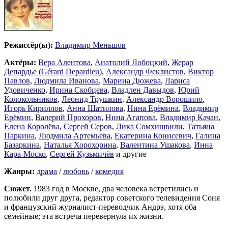
Режиссёр(ы):
Владимир Меньшов
Актёры:
Вера Алентова
,
Анатолий Лобоцкий
,
Жерар
Депардье (Gérard Depardieu)
,
Александр Феклистов
,
Виктор
Павлов
,
Людмила Иванова
,
Марина Дюжева
,
Лариса
Удовиченко
,
Ирина Скобцева
,
Владлен Давыдов
,
Юрий
Колокольников
,
Леонид Трушкин
,
Александр Ворошило
,
Игорь Кириллов
,
Анна Шатилова
,
Нина Ерёмина
,
Владимир
Ерёмин
,
Валерий Прохоров
,
Нина Агапова
,
Владимир Качан
,
Елена Королёва
,
Сергей Серов
,
Лика Сомхишвили
,
Татьяна
Паркина
,
Людмила Артемьева
,
Екатерина Конисевич
,
Галина
Базаркина
,
Наталья Хорохорина
,
Валентина Ушакова
,
Инна
Кара-Моско
,
Сергей Кузьмичёв
и другие
Жанры:
драма
/
любовь
/
комедия
Сюжет.
1983 год в Москве, два человека встретились и
полюбили друг друга, редактор советского телевидения Соня
и французский журналист-переводчик Андрэ, хотя оба
семейные; эта встреча перевернула их жизни.