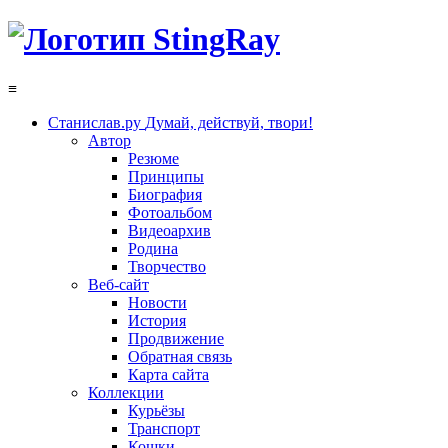
≡
Станислав.ру
Думай, действуй, твори!
Автор
Резюме
Принципы
Биография
Фотоальбом
Видеоархив
Родина
Творчество
Веб-сайт
Новости
История
Продвижение
Обратная связь
Карта сайта
Коллекции
Курьёзы
Транспорт
Кошки