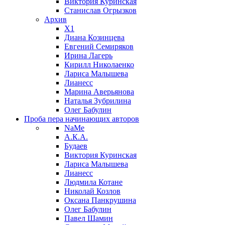
Виктория Куринская
Станислав Огрызков
Архив
X1
Диана Козинцева
Евгений Семиряков
Ирина Лагерь
Кирилл Николаенко
Лариса Малышева
Лианесс
Марина Аверьянова
Наталья Зубрилина
Олег Бабулин
Проба пера
начинающих авторов
NaMe
А.К.А.
Будаев
Виктория Куринская
Лариса Малышева
Лианесс
Людмила Котане
Николай Козлов
Оксана Панкрушина
Олег Бабулин
Павел Шамин