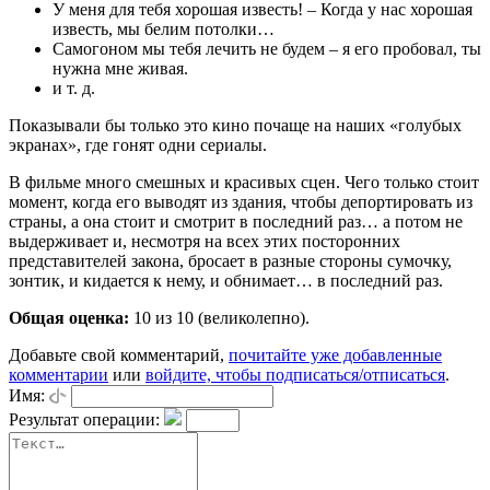
У меня для тебя хорошая известь! – Когда у нас хорошая
известь, мы белим потолки…
Самогоном мы тебя лечить не будем – я его пробовал, ты
нужна мне живая.
и т. д.
Показывали бы только это кино почаще на наших «голубых
экранах», где гонят одни сериалы.
В фильме много смешных и красивых сцен. Чего только стоит
момент, когда его выводят из здания, чтобы депортировать из
страны, а она стоит и смотрит в последний раз… а потом не
выдерживает и, несмотря на всех этих посторонних
представителей закона, бросает в разные стороны сумочку,
зонтик, и кидается к нему, и обнимает… в последний раз.
Общая оценка:
10
из 10 (великолепно).
Добавьте свой комментарий,
почитайте уже добавленные
комментарии
или
войдите, чтобы подписаться/отписаться
.
Имя:
Результат операции: