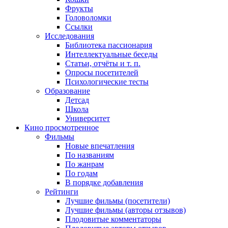
Фрукты
Головоломки
Ссылки
Исследования
Библиотека пассионария
Интеллектуальные беседы
Статьи, отчёты и т. п.
Опросы посетителей
Психологические тесты
Образование
Детсад
Школа
Университет
Кино
просмотренное
Фильмы
Новые впечатления
По названиям
По жанрам
По годам
В порядке добавления
Рейтинги
Лучшие фильмы (посетители)
Лучшие фильмы (авторы отзывов)
Плодовитые комментаторы