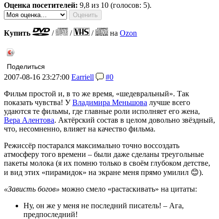
Оценка посетителей:
9,8
из 10 (голосов: 5).
Купить
/
/
/
на
Ozon
Поделиться
2007-08-16 23:27:00
Earriell
#0
Фильм простой и, в то же время, «шедевральный». Так
показать чувства! У
Владимира Меньшова
лучше всего
удаются те фильмы, где главные роли исполняет его жена,
Вера Алентова
. Актёрский состав в целом довольно звёздный,
что, несомненно, влияет на качество фильма.
Режиссёр постарался максимально точно воссоздать
атмосферу того времени – были даже сделаны треугольные
пакеты молока (я их помню только в своём глубоком детстве,
и вид этих «пирамидок» на экране меня прямо умилил 😊).
«Зависть богов»
можно смело «растаскивать» на цитаты:
Ну, он же у меня не последний писатель! – Ага,
предпоследний!