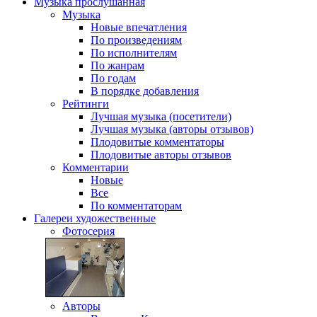
Музыка
прослушанная
Музыка
Новые впечатления
По произведениям
По исполнителям
По жанрам
По годам
В порядке добавления
Рейтинги
Лучшая музыка (посетители)
Лучшая музыка (авторы отзывов)
Плодовитые комментаторы
Плодовитые авторы отзывов
Комментарии
Новые
Все
По комментаторам
Галереи
художественные
Фотосерия
Авторы