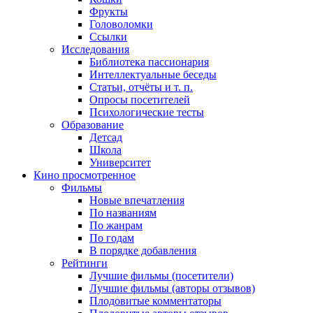
Фрукты
Головоломки
Ссылки
Исследования
Библиотека пассионария
Интеллектуальные беседы
Статьи, отчёты и т. п.
Опросы посетителей
Психологические тесты
Образование
Детсад
Школа
Университет
Кино
просмотренное
Фильмы
Новые впечатления
По названиям
По жанрам
По годам
В порядке добавления
Рейтинги
Лучшие фильмы (посетители)
Лучшие фильмы (авторы отзывов)
Плодовитые комментаторы