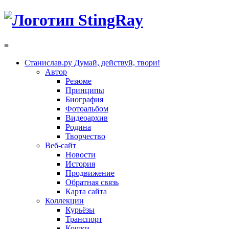
≡
Станислав.ру
Думай, действуй, твори!
Автор
Резюме
Принципы
Биография
Фотоальбом
Видеоархив
Родина
Творчество
Веб-сайт
Новости
История
Продвижение
Обратная связь
Карта сайта
Коллекции
Курьёзы
Транспорт
Кошки