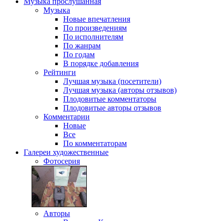
Музыка
прослушанная
Музыка
Новые впечатления
По произведениям
По исполнителям
По жанрам
По годам
В порядке добавления
Рейтинги
Лучшая музыка (посетители)
Лучшая музыка (авторы отзывов)
Плодовитые комментаторы
Плодовитые авторы отзывов
Комментарии
Новые
Все
По комментаторам
Галереи
художественные
Фотосерия
Авторы