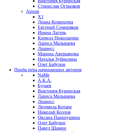
Виктория Куринская
Станислав Огрызков
Архив
X1
Диана Козинцева
Евгений Семиряков
Ирина Лагерь
Кирилл Николаенко
Лариса Малышева
Лианесс
Марина Аверьянова
Наталья Зубрилина
Олег Бабулин
Проба пера
начинающих авторов
NaMe
А.К.А.
Будаев
Виктория Куринская
Лариса Малышева
Лианесс
Людмила Котане
Николай Козлов
Оксана Панкрушина
Олег Бабулин
Павел Шамин