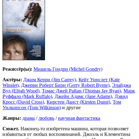
Режиссёр(ы):
Мишель Гондри (Michel Gondry)
Актёры:
Джим Керри (Jim Carrey)
,
Кейт Уинслет (Kate
Winslet)
,
Джерри Роберт Бирн (Gerry Robert Byrne)
,
Элайджа
Вуд (Elijah Wood)
,
Томас Джей Райан (Thomas Jay Ryan)
,
Марк
Руффало (Mark Ruffalo)
,
Джейн Адамс (Jane Adams)
,
Дэвид
Кросс (David Cross)
,
Кирстен Данст (Kirsten Dunst)
,
Том
Уилкинсон (Tom Wilkinson)
и другие
Жанры:
драма
/
любовь
/
научная фантастика
Сюжет.
Наконец-то изобретена машина, которая позволяет
избавиться от любых воспоминаний. Джоэль и Клементина