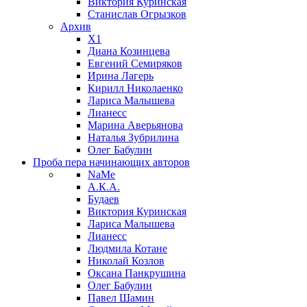
Виктория Куринская
Станислав Огрызков
Архив
X1
Диана Козинцева
Евгений Семиряков
Ирина Лагерь
Кирилл Николаенко
Лариса Малышева
Лианесс
Марина Аверьянова
Наталья Зубрилина
Олег Бабулин
Проба пера
начинающих авторов
NaMe
А.К.А.
Будаев
Виктория Куринская
Лариса Малышева
Лианесс
Людмила Котане
Николай Козлов
Оксана Панкрушина
Олег Бабулин
Павел Шамин