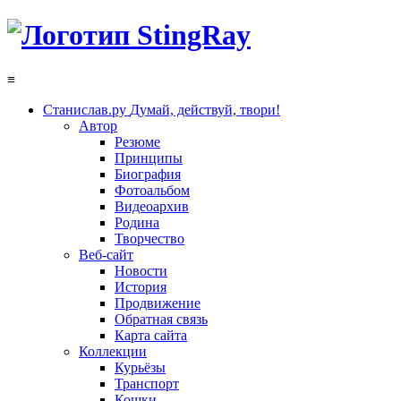
≡
Станислав.ру
Думай, действуй, твори!
Автор
Резюме
Принципы
Биография
Фотоальбом
Видеоархив
Родина
Творчество
Веб-сайт
Новости
История
Продвижение
Обратная связь
Карта сайта
Коллекции
Курьёзы
Транспорт
Кошки