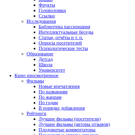
Фрукты
Головоломки
Ссылки
Исследования
Библиотека пассионария
Интеллектуальные беседы
Статьи, отчёты и т. п.
Опросы посетителей
Психологические тесты
Образование
Детсад
Школа
Университет
Кино
просмотренное
Фильмы
Новые впечатления
По названиям
По жанрам
По годам
В порядке добавления
Рейтинги
Лучшие фильмы (посетители)
Лучшие фильмы (авторы отзывов)
Плодовитые комментаторы