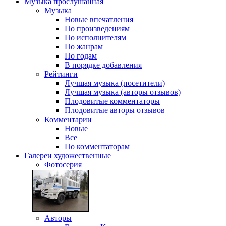
Музыка
прослушанная
Музыка
Новые впечатления
По произведениям
По исполнителям
По жанрам
По годам
В порядке добавления
Рейтинги
Лучшая музыка (посетители)
Лучшая музыка (авторы отзывов)
Плодовитые комментаторы
Плодовитые авторы отзывов
Комментарии
Новые
Все
По комментаторам
Галереи
художественные
Фотосерия
Авторы