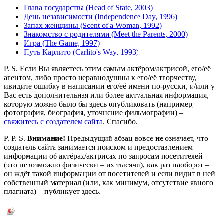
Глава государства (Head of State, 2003)
День независимости (Independence Day, 1996)
Запах женщины (Scent of a Woman, 1992)
Знакомство с родителями (Meet the Parents, 2000)
Игра (The Game, 1997)
Путь Карлито (Carlito's Way, 1993)
P. S. Если Вы являетесь этим самым актёром/актрисой, его/её
агентом, либо просто неравнодушны к его/её творчеству,
ивидите ошибку в написании его/её имени по-русски, и/или у
Вас есть дополнительная или более актуальная информация,
которую можно было бы здесь опубликовать (например,
фотография, биография, уточнение фильмографии) –
свяжитесь с создателем сайта
. Спасибо.
P. P. S.
Внимание!
Предыдущий абзац вовсе
не
означает, что
создатель сайта занимается поиском и предоставлением
информации об актёрах/актрисах по запросам посетителей
(это невозможно физически – их тысячи), как раз наоборот –
он ждёт такой информации от посетителей и если видит в ней
собственный материал (или, как минимум, отсутствие явного
плагиата) – публикует здесь.