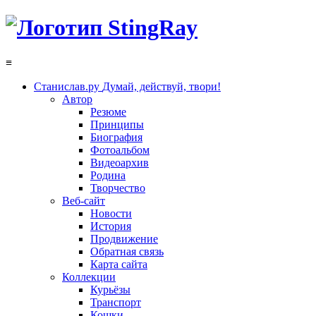
≡
Станислав.ру
Думай, действуй, твори!
Автор
Резюме
Принципы
Биография
Фотоальбом
Видеоархив
Родина
Творчество
Веб-сайт
Новости
История
Продвижение
Обратная связь
Карта сайта
Коллекции
Курьёзы
Транспорт
Кошки