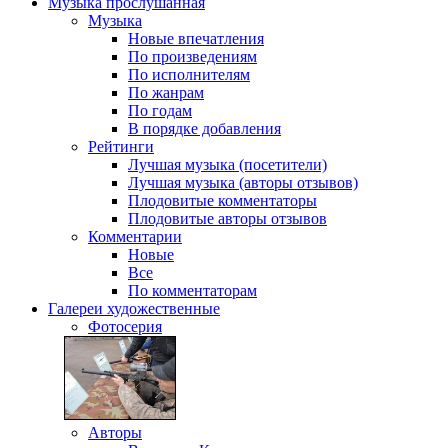
Музыка
прослушанная
Музыка
Новые впечатления
По произведениям
По исполнителям
По жанрам
По годам
В порядке добавления
Рейтинги
Лучшая музыка (посетители)
Лучшая музыка (авторы отзывов)
Плодовитые комментаторы
Плодовитые авторы отзывов
Комментарии
Новые
Все
По комментаторам
Галереи
художественные
Фотосерия
Авторы