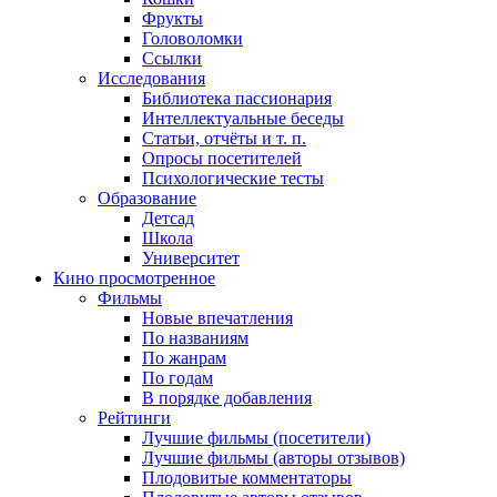
Фрукты
Головоломки
Ссылки
Исследования
Библиотека пассионария
Интеллектуальные беседы
Статьи, отчёты и т. п.
Опросы посетителей
Психологические тесты
Образование
Детсад
Школа
Университет
Кино
просмотренное
Фильмы
Новые впечатления
По названиям
По жанрам
По годам
В порядке добавления
Рейтинги
Лучшие фильмы (посетители)
Лучшие фильмы (авторы отзывов)
Плодовитые комментаторы