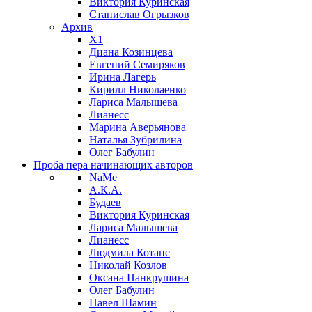
Виктория Куринская
Станислав Огрызков
Архив
X1
Диана Козинцева
Евгений Семиряков
Ирина Лагерь
Кирилл Николаенко
Лариса Малышева
Лианесс
Марина Аверьянова
Наталья Зубрилина
Олег Бабулин
Проба пера
начинающих авторов
NaMe
А.К.А.
Будаев
Виктория Куринская
Лариса Малышева
Лианесс
Людмила Котане
Николай Козлов
Оксана Панкрушина
Олег Бабулин
Павел Шамин