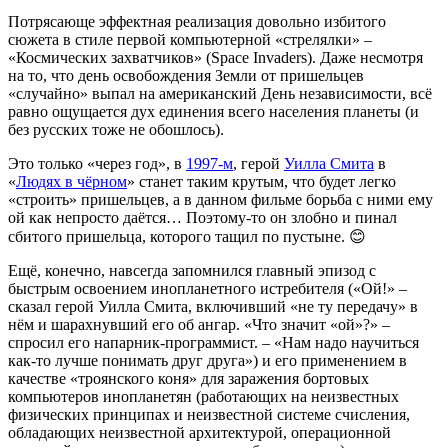
Потрясающе эффектная реализация довольно избитого
сюжета в стиле первой компьютерной «стрелялки» –
«Космических захватчиков» (Space Invaders). Даже несмотря
на то, что день освобождения Земли от пришельцев
«случайно» выпал на американский День независимости, всё
равно ощущается дух единения всего населения планеты (и
без русских тоже не обошлось).
Это только «через год», в
1997-м
, герой
Уилла Смита
в
«
Людях в чёрном
» станет таким крутым, что будет легко
«строить» пришельцев, а в данном фильме борьба с ними ему
ой как непросто даётся… Поэтому-то он злобно и пинал
сбитого пришельца, которого тащил по пустыне. 😊
Ещё, конечно, навсегда запомнился главный эпизод с
быстрым освоением инопланетного истребителя («Ой!» –
сказал герой Уилла Смита, включивший «не ту передачу» в
нём и шарахнувший его об ангар. «Что значит «ой»?» –
спросил его напарник-программист. – «Нам надо научиться
как-то лучше понимать друг друга») и его применением в
качестве «троянского коня» для заражения бортовых
компьютеров инопланетян (работающих на неизвестных
физических принципах и неизвестной системе счисления,
обладающих неизвестной архитектурой, операционной