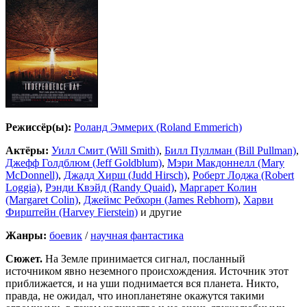
Режиссёр(ы):
Роланд Эммерих (Roland Emmerich)
Актёры:
Уилл Смит (Will Smith)
,
Билл Пуллман (Bill Pullman)
,
Джефф Голдблюм (Jeff Goldblum)
,
Мэри Макдоннелл (Mary
McDonnell)
,
Джадд Хирш (Judd Hirsch)
,
Роберт Лоджа (Robert
Loggia)
,
Рэнди Квэйд (Randy Quaid)
,
Маргарет Колин
(Margaret Colin)
,
Джеймс Ребхорн (James Rebhorn)
,
Харви
Фирштейн (Harvey Fierstein)
и другие
Жанры:
боевик
/
научная фантастика
Сюжет.
На Земле принимается сигнал, посланный
источником явно неземного происхождения. Источник этот
приближается, и на уши поднимается вся планета. Никто,
правда, не ожидал, что инопланетяне окажутся такими