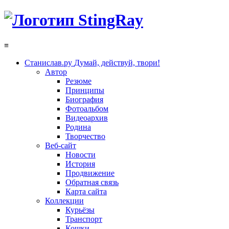
≡
Станислав.ру
Думай, действуй, твори!
Автор
Резюме
Принципы
Биография
Фотоальбом
Видеоархив
Родина
Творчество
Веб-сайт
Новости
История
Продвижение
Обратная связь
Карта сайта
Коллекции
Курьёзы
Транспорт
Кошки