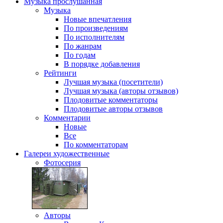
Музыка
прослушанная
Музыка
Новые впечатления
По произведениям
По исполнителям
По жанрам
По годам
В порядке добавления
Рейтинги
Лучшая музыка (посетители)
Лучшая музыка (авторы отзывов)
Плодовитые комментаторы
Плодовитые авторы отзывов
Комментарии
Новые
Все
По комментаторам
Галереи
художественные
Фотосерия
Авторы