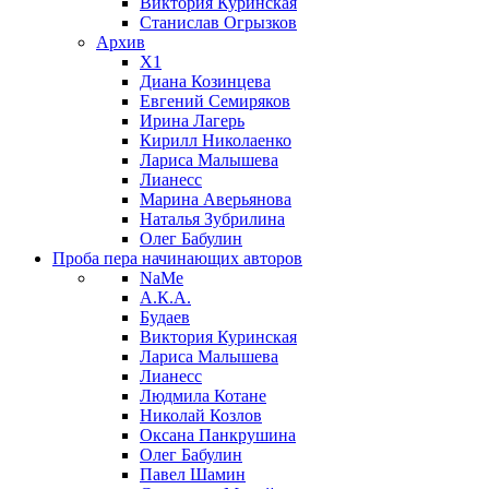
Виктория Куринская
Станислав Огрызков
Архив
X1
Диана Козинцева
Евгений Семиряков
Ирина Лагерь
Кирилл Николаенко
Лариса Малышева
Лианесс
Марина Аверьянова
Наталья Зубрилина
Олег Бабулин
Проба пера
начинающих авторов
NaMe
А.К.А.
Будаев
Виктория Куринская
Лариса Малышева
Лианесс
Людмила Котане
Николай Козлов
Оксана Панкрушина
Олег Бабулин
Павел Шамин