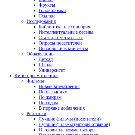
Фрукты
Головоломки
Ссылки
Исследования
Библиотека пассионария
Интеллектуальные беседы
Статьи, отчёты и т. п.
Опросы посетителей
Психологические тесты
Образование
Детсад
Школа
Университет
Кино
просмотренное
Фильмы
Новые впечатления
По названиям
По жанрам
По годам
В порядке добавления
Рейтинги
Лучшие фильмы (посетители)
Лучшие фильмы (авторы отзывов)
Плодовитые комментаторы