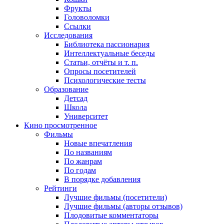
Фрукты
Головоломки
Ссылки
Исследования
Библиотека пассионария
Интеллектуальные беседы
Статьи, отчёты и т. п.
Опросы посетителей
Психологические тесты
Образование
Детсад
Школа
Университет
Кино
просмотренное
Фильмы
Новые впечатления
По названиям
По жанрам
По годам
В порядке добавления
Рейтинги
Лучшие фильмы (посетители)
Лучшие фильмы (авторы отзывов)
Плодовитые комментаторы