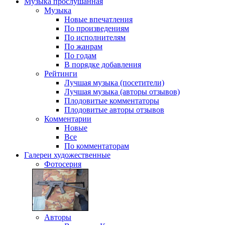
Музыка
прослушанная
Музыка
Новые впечатления
По произведениям
По исполнителям
По жанрам
По годам
В порядке добавления
Рейтинги
Лучшая музыка (посетители)
Лучшая музыка (авторы отзывов)
Плодовитые комментаторы
Плодовитые авторы отзывов
Комментарии
Новые
Все
По комментаторам
Галереи
художественные
Фотосерия
Авторы