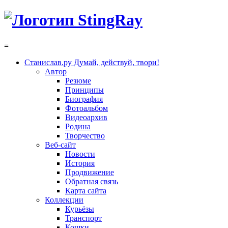
≡
Станислав.ру
Думай, действуй, твори!
Автор
Резюме
Принципы
Биография
Фотоальбом
Видеоархив
Родина
Творчество
Веб-сайт
Новости
История
Продвижение
Обратная связь
Карта сайта
Коллекции
Курьёзы
Транспорт
Кошки