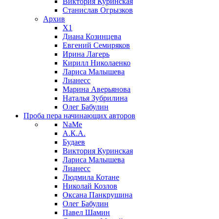
Виктория Куринская
Станислав Огрызков
Архив
X1
Диана Козинцева
Евгений Семиряков
Ирина Лагерь
Кирилл Николаенко
Лариса Малышева
Лианесс
Марина Аверьянова
Наталья Зубрилина
Олег Бабулин
Проба пера
начинающих авторов
NaMe
А.К.А.
Будаев
Виктория Куринская
Лариса Малышева
Лианесс
Людмила Котане
Николай Козлов
Оксана Панкрушина
Олег Бабулин
Павел Шамин