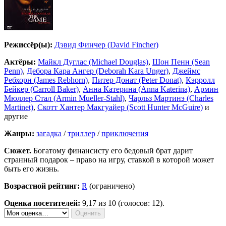
Режиссёр(ы):
Дэвид Финчер (David Fincher)
Актёры:
Майкл Дуглас (Michael Douglas)
,
Шон Пенн (Sean
Penn)
,
Дебора Кара Ангер (Deborah Kara Unger)
,
Джеймс
Ребхорн (James Rebhorn)
,
Питер Донат (Peter Donat)
,
Кэрролл
Бейкер (Carroll Baker)
,
Анна Катерина (Anna Katerina)
,
Армин
Мюллер Стал (Armin Mueller-Stahl)
,
Чарльз Мартинэ (Charles
Martinet)
,
Скотт Хантер Макгуайер (Scott Hunter McGuire)
и
другие
Жанры:
загадка
/
триллер
/
приключения
Сюжет.
Богатому финансисту его бедовый брат дарит
странный подарок – право на игру, ставкой в которой может
быть его жизнь.
Возрастной рейтинг:
R
(ограничено)
Оценка посетителей:
9,17
из 10 (голосов: 12).