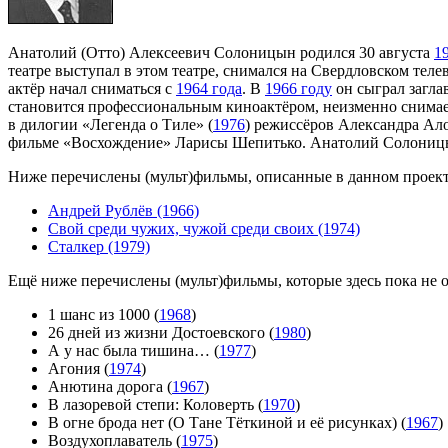
Анатолий (Отто) Алексеевич Солоницын родился 30 августа
1
театре выступал в этом театре, снимался на Свердловском теле
актёр начал сниматься с
1964 года
. В
1966 году
он сыграл загла
становится профессиональным киноактёром, неизменно снимает
в дилогии «Легенда о Тиле» (
1976
) режиссёров Александра Ал
фильме «Восхождение» Ларисы Шепитько. Анатолий Солоницын
Ниже перечислены (мульт)фильмы, описанные в данном проекте,
Андрей Рублёв (1966)
Свой среди чужих, чужой среди своих (1974)
Сталкер (1979)
Ещё ниже перечислены (мульт)фильмы, которые здесь пока не 
1 шанс из 1000 (
1968
)
26 дней из жизни Достоевского (
1980
)
А у нас была тишина… (
1977
)
Агония (
1974
)
Анютина дорога (
1967
)
В лазоревой степи: Коловерть (
1970
)
В огне брода нет (О Тане Тёткиной и её рисунках) (
1967
)
Воздухоплаватель (
1975
)