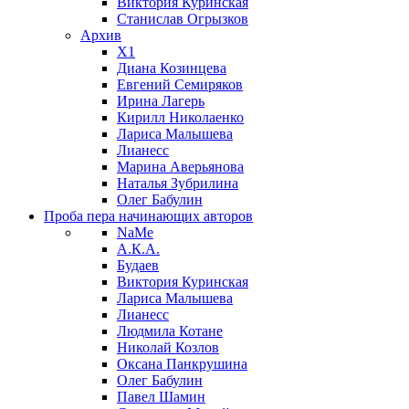
Виктория Куринская
Станислав Огрызков
Архив
X1
Диана Козинцева
Евгений Семиряков
Ирина Лагерь
Кирилл Николаенко
Лариса Малышева
Лианесс
Марина Аверьянова
Наталья Зубрилина
Олег Бабулин
Проба пера
начинающих авторов
NaMe
А.К.А.
Будаев
Виктория Куринская
Лариса Малышева
Лианесс
Людмила Котане
Николай Козлов
Оксана Панкрушина
Олег Бабулин
Павел Шамин