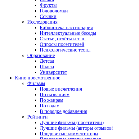
Фрукты
Головоломки
Ссылки
Исследования
Библиотека пассионария
Интеллектуальные беседы
Статьи, отчёты и т. п.
Опросы посетителей
Психологические тесты
Образование
Детсад
Школа
Университет
Кино
просмотренное
Фильмы
Новые впечатления
По названиям
По жанрам
По годам
В порядке добавления
Рейтинги
Лучшие фильмы (посетители)
Лучшие фильмы (авторы отзывов)
Плодовитые комментаторы