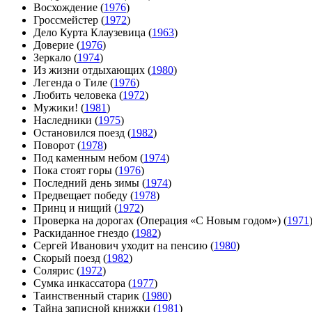
Восхождение (
1976
)
Гроссмейстер (
1972
)
Дело Курта Клаузевица (
1963
)
Доверие (
1976
)
Зеркало (
1974
)
Из жизни отдыхающих (
1980
)
Легенда о Тиле (
1976
)
Любить человека (
1972
)
Мужики! (
1981
)
Наследники (
1975
)
Остановился поезд (
1982
)
Поворот (
1978
)
Под каменным небом (
1974
)
Пока стоят горы (
1976
)
Последний день зимы (
1974
)
Предвещает победу (
1978
)
Принц и нищий (
1972
)
Проверка на дорогах (Операция «С Новым годом») (
1971
Раскиданное гнездо (
1982
)
Сергей Иванович уходит на пенсию (
1980
)
Скорый поезд (
1982
)
Солярис (
1972
)
Сумка инкассатора (
1977
)
Таинственный старик (
1980
)
Тайна записной книжки (
1981
)