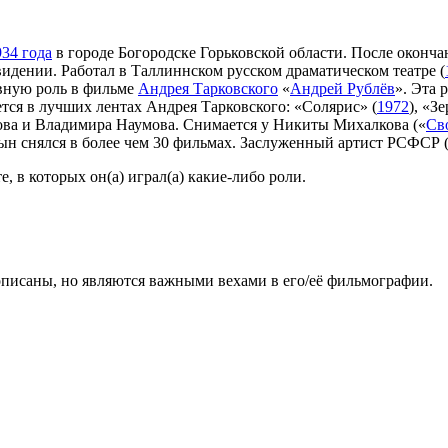
934 года
в городе Богородске Горьковской области. После оконча
видении. Работал в Таллиннском русском драматическом театре (
вную роль в фильме
Андрея Тарковского
«
Андрей Рублёв
». Эта
ся в лучших лентах Андрея Тарковского: «Солярис» (
1972
), «З
ова и Владимира Наумова. Снимается у Никиты Михалкова («
Св
 снялся в более чем 30 фильмах. Заслуженный артист РСФСР 
 в которых он(а) играл(а) какие-либо роли.
описаны, но являются важными вехами в его/её фильмографии.