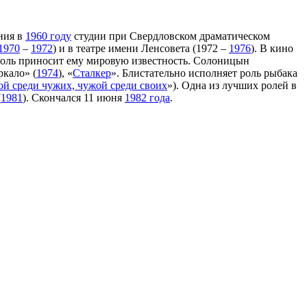
ния в
1960 году
студии при Свердловском драматическом
1970
–
1972
) и в театре имени Ленсовета (1972 –
1976
). В кино
 роль приносит ему мировую известность. Солоницын
еркало» (
1974
), «
Сталкер
». Блистательно исполняет роль рыбака
ой среди чужих, чужой среди своих
»). Одна из лучших ролей в
(
1981
). Скончался 11 июня
1982 года
.