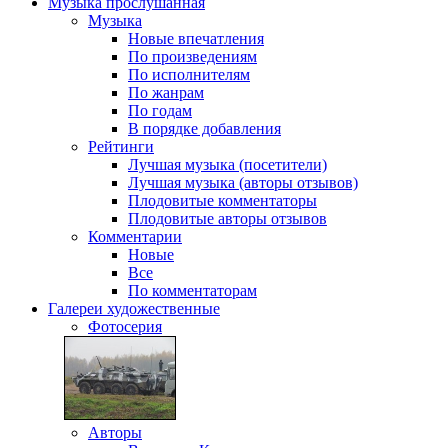
Музыка
прослушанная
Музыка
Новые впечатления
По произведениям
По исполнителям
По жанрам
По годам
В порядке добавления
Рейтинги
Лучшая музыка (посетители)
Лучшая музыка (авторы отзывов)
Плодовитые комментаторы
Плодовитые авторы отзывов
Комментарии
Новые
Все
По комментаторам
Галереи
художественные
Фотосерия
Авторы