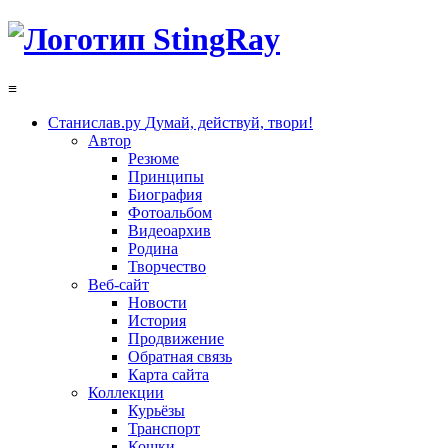
≡
Станислав.ру
Думай, действуй, твори!
Автор
Резюме
Принципы
Биография
Фотоальбом
Видеоархив
Родина
Творчество
Веб-сайт
Новости
История
Продвижение
Обратная связь
Карта сайта
Коллекции
Курьёзы
Транспорт
Кошки