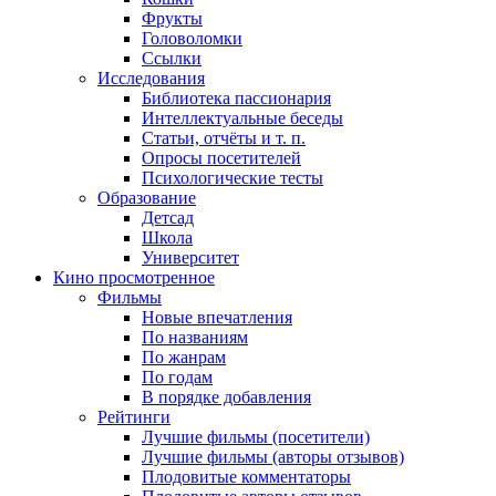
Фрукты
Головоломки
Ссылки
Исследования
Библиотека пассионария
Интеллектуальные беседы
Статьи, отчёты и т. п.
Опросы посетителей
Психологические тесты
Образование
Детсад
Школа
Университет
Кино
просмотренное
Фильмы
Новые впечатления
По названиям
По жанрам
По годам
В порядке добавления
Рейтинги
Лучшие фильмы (посетители)
Лучшие фильмы (авторы отзывов)
Плодовитые комментаторы