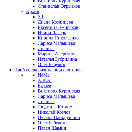
Виктория Куринская
Станислав Огрызков
Архив
X1
Диана Козинцева
Евгений Семиряков
Ирина Лагерь
Кирилл Николаенко
Лариса Малышева
Лианесс
Марина Аверьянова
Наталья Зубрилина
Олег Бабулин
Проба пера
начинающих авторов
NaMe
А.К.А.
Будаев
Виктория Куринская
Лариса Малышева
Лианесс
Людмила Котане
Николай Козлов
Оксана Панкрушина
Олег Бабулин
Павел Шамин