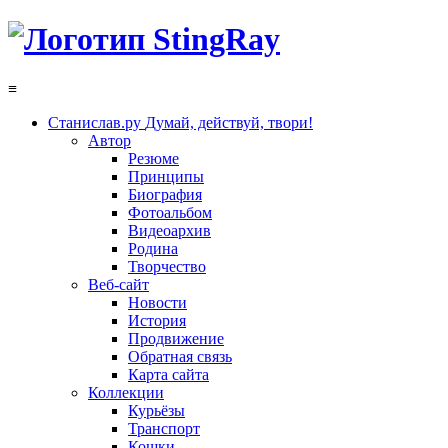
≡
Станислав.ру
Думай, действуй, твори!
Автор
Резюме
Принципы
Биография
Фотоальбом
Видеоархив
Родина
Творчество
Веб-сайт
Новости
История
Продвижение
Обратная связь
Карта сайта
Коллекции
Курьёзы
Транспорт
Кошки