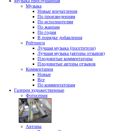
Музыка
прослушанная
Музыка
Новые впечатления
По произведениям
По исполнителям
По жанрам
По годам
В порядке добавления
Рейтинги
Лучшая музыка (посетители)
Лучшая музыка (авторы отзывов)
Плодовитые комментаторы
Плодовитые авторы отзывов
Комментарии
Новые
Все
По комментаторам
Галереи
художественные
Фотосерия
Авторы