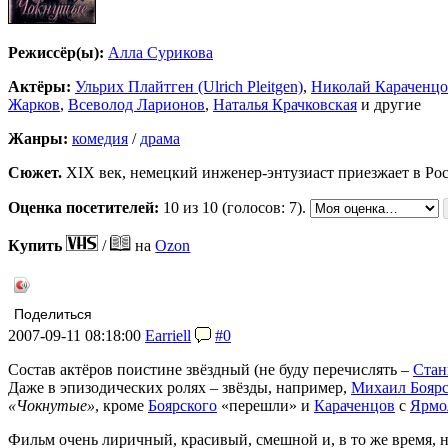
Режиссёр(ы):
Алла Сурикова
Актёры:
Ульрих Плайтген (Ulrich Pleitgen)
,
Николай Караченцо
Жарков
,
Всеволод Ларионов
,
Наталья Крачковская
и другие
Жанры:
комедия
/
драма
Сюжет.
XIX век, немецкий инженер-энтузиаст приезжает в Рос
Оценка посетителей:
10
из 10 (голосов: 7).
Купить
/
на
Ozon
Поделиться
2007-09-11 08:18:00
Earriell
#0
Состав актёров поистине звёздный (не буду перечислять –
Стан
Даже в эпизодических ролях – звёзды, например,
Михаил Бояр
«Чокнутые»
, кроме
Боярского
«перешли» и
Караченцов
с
Ярмо
Фильм очень лиричный, красивый, смешной и, в то же время, 