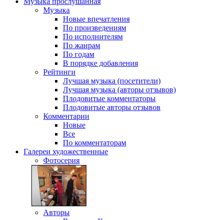
Музыка
прослушанная
Музыка
Новые впечатления
По произведениям
По исполнителям
По жанрам
По годам
В порядке добавления
Рейтинги
Лучшая музыка (посетители)
Лучшая музыка (авторы отзывов)
Плодовитые комментаторы
Плодовитые авторы отзывов
Комментарии
Новые
Все
По комментаторам
Галереи
художественные
Фотосерия
Авторы