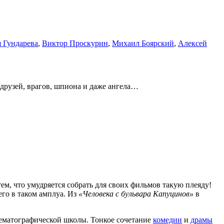
я Гундарева
,
Виктор Проскурин
,
Михаил Боярский
,
Алексей
 друзей, врагов, шпиона и даже ангела…
ем, что умудряется собрать для своих фильмов такую плеяду!
его в таком амплуа. Из
«Человека с бульвара Капуцинов»
в
нематографической школы. Тонкое сочетание
комедии
и
драмы