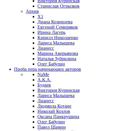
Виктория Куринская
Станислав Огрызков
Архив
X1
Диана Козинцева
Евгений Семиряков
Ирина Лагерь
Кирилл Николаенко
Лариса Малышева
Лианесс
Марина Аверьянова
Наталья Зубрилина
Олег Бабулин
Проба пера
начинающих авторов
NaMe
А.К.А.
Будаев
Виктория Куринская
Лариса Малышева
Лианесс
Людмила Котане
Николай Козлов
Оксана Панкрушина
Олег Бабулин
Павел Шамин