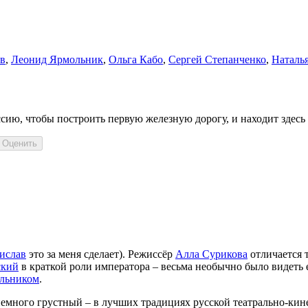
в
,
Леонид Ярмольник
,
Ольга Кабо
,
Сергей Степанченко
,
Наталь
сию, чтобы построить первую железную дорогу, и находит здесь
ислав
это за меня сделает). Режиссёр
Алла Сурикова
отличается т
ский
в краткой роли императора – весьма необычно было видеть 
льником
.
немного грустный – в лучших традициях русской театрально-ки