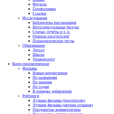
Фрукты
Головоломки
Ссылки
Исследования
Библиотека пассионария
Интеллектуальные беседы
Статьи, отчёты и т. п.
Опросы посетителей
Психологические тесты
Образование
Детсад
Школа
Университет
Кино
просмотренное
Фильмы
Новые впечатления
По названиям
По жанрам
По годам
В порядке добавления
Рейтинги
Лучшие фильмы (посетители)
Лучшие фильмы (авторы отзывов)
Плодовитые комментаторы