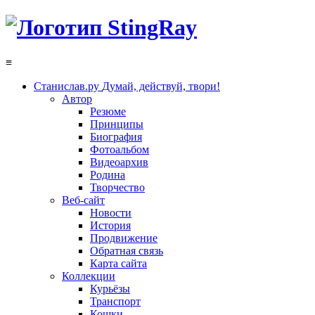
≡
Станислав.ру
Думай, действуй, твори!
Автор
Резюме
Принципы
Биография
Фотоальбом
Видеоархив
Родина
Творчество
Веб-сайт
Новости
История
Продвижение
Обратная связь
Карта сайта
Коллекции
Курьёзы
Транспорт
Кошки