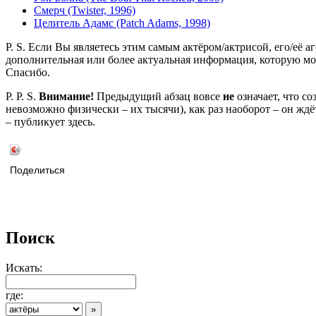
Смерч (Twister, 1996)
Целитель Адамс (Patch Adams, 1998)
P. S. Если Вы являетесь этим самым актёром/актрисой, его/её а
дополнительная или более актуальная информация, которую мо
Спасибо.
P. P. S.
Внимание!
Предыдущий абзац вовсе
не
означает, что с
невозможно физически – их тысячи), как раз наоборот – он жд
– публикует здесь.
Поделиться
Поиск
Искать:
где: