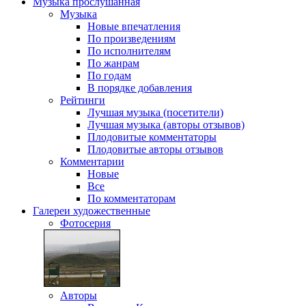
Музыка
прослушанная
Музыка
Новые впечатления
По произведениям
По исполнителям
По жанрам
По годам
В порядке добавления
Рейтинги
Лучшая музыка (посетители)
Лучшая музыка (авторы отзывов)
Плодовитые комментаторы
Плодовитые авторы отзывов
Комментарии
Новые
Все
По комментаторам
Галереи
художественные
Фотосерия
Авторы