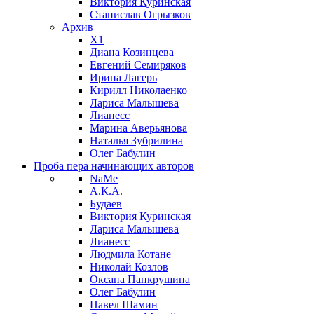
Виктория Куринская
Станислав Огрызков
Архив
X1
Диана Козинцева
Евгений Семиряков
Ирина Лагерь
Кирилл Николаенко
Лариса Малышева
Лианесс
Марина Аверьянова
Наталья Зубрилина
Олег Бабулин
Проба пера
начинающих авторов
NaMe
А.К.А.
Будаев
Виктория Куринская
Лариса Малышева
Лианесс
Людмила Котане
Николай Козлов
Оксана Панкрушина
Олег Бабулин
Павел Шамин