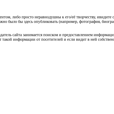
гентом, либо просто неравнодушны к его/её творчеству, ивидите 
жно было бы здесь опубликовать (например, фотография, биогр
оздатель сайта занимается поиском и предоставлением информации
ёт такой информации от посетителей и если видит в ней собстве