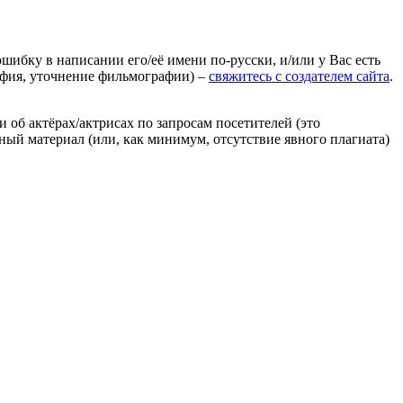
ошибку в написании его/её имени по-русски, и/или у Вас есть
афия, уточнение фильмографии) –
свяжитесь с создателем сайта
.
 об актёрах/актрисах по запросам посетителей (это
нный материал (или, как минимум, отсутствие явного плагиата)