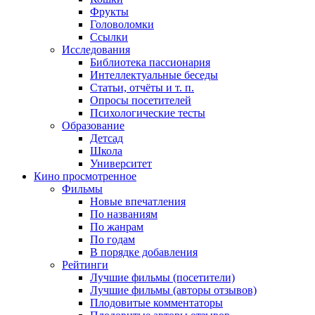
Фрукты
Головоломки
Ссылки
Исследования
Библиотека пассионария
Интеллектуальные беседы
Статьи, отчёты и т. п.
Опросы посетителей
Психологические тесты
Образование
Детсад
Школа
Университет
Кино
просмотренное
Фильмы
Новые впечатления
По названиям
По жанрам
По годам
В порядке добавления
Рейтинги
Лучшие фильмы (посетители)
Лучшие фильмы (авторы отзывов)
Плодовитые комментаторы