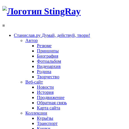
≡
Станислав.ру
Думай, действуй, твори!
Автор
Резюме
Принципы
Биография
Фотоальбом
Видеоархив
Родина
Творчество
Веб-сайт
Новости
История
Продвижение
Обратная связь
Карта сайта
Коллекции
Курьёзы
Транспорт
Кошки