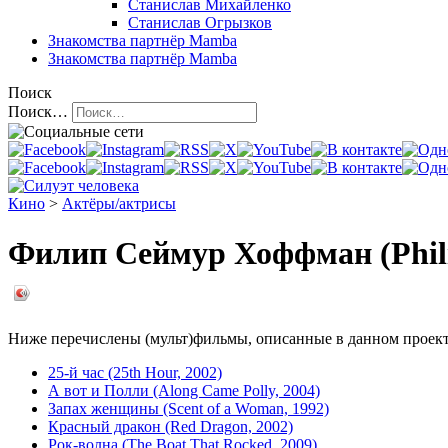
Станислав Михайленко
Станислав Огрызков
Знакомства
партнёр Mamba
Знакомства
партнёр Mamba
Поиск
Поиск…
Кино
>
Актёры/актрисы
Филип Сеймур Хоффман (Phil
Ниже перечислены (мульт)фильмы, описанные в данном проекте,
25-й час (25th Hour, 2002)
А вот и Полли (Along Came Polly, 2004)
Запах женщины (Scent of a Woman, 1992)
Красный дракон (Red Dragon, 2002)
Рок-волна (The Boat That Rocked, 2009)