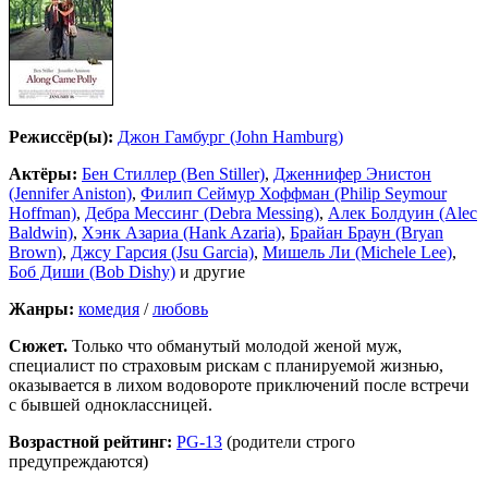
Режиссёр(ы):
Джон Гамбург (John Hamburg)
Актёры:
Бен Стиллер (Ben Stiller)
,
Дженнифер Энистон
(Jennifer Aniston)
,
Филип Сеймур Хоффман (Philip Seymour
Hoffman)
,
Дебра Мессинг (Debra Messing)
,
Алек Болдуин (Alec
Baldwin)
,
Хэнк Азариа (Hank Azaria)
,
Брайан Браун (Bryan
Brown)
,
Джсу Гарсия (Jsu Garcia)
,
Мишель Ли (Michele Lee)
,
Боб Диши (Bob Dishy)
и другие
Жанры:
комедия
/
любовь
Сюжет.
Только что обманутый молодой женой муж,
специалист по страховым рискам с планируемой жизнью,
оказывается в лихом водовороте приключений после встречи
с бывшей одноклассницей.
Возрастной рейтинг:
PG-13
(родители строго
предупреждаются)