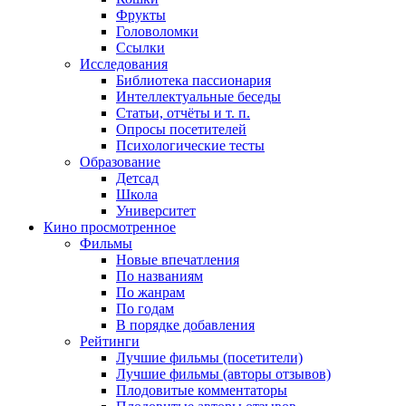
Фрукты
Головоломки
Ссылки
Исследования
Библиотека пассионария
Интеллектуальные беседы
Статьи, отчёты и т. п.
Опросы посетителей
Психологические тесты
Образование
Детсад
Школа
Университет
Кино
просмотренное
Фильмы
Новые впечатления
По названиям
По жанрам
По годам
В порядке добавления
Рейтинги
Лучшие фильмы (посетители)
Лучшие фильмы (авторы отзывов)
Плодовитые комментаторы