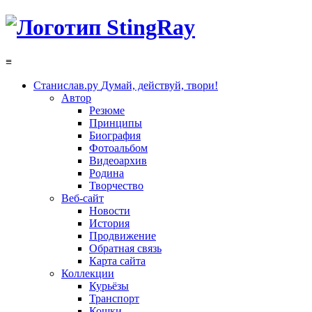
≡
Станислав.ру
Думай, действуй, твори!
Автор
Резюме
Принципы
Биография
Фотоальбом
Видеоархив
Родина
Творчество
Веб-сайт
Новости
История
Продвижение
Обратная связь
Карта сайта
Коллекции
Курьёзы
Транспорт
Кошки