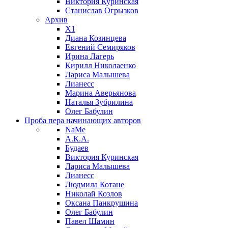
Виктория Куринская
Станислав Огрызков
Архив
X1
Диана Козинцева
Евгений Семиряков
Ирина Лагерь
Кирилл Николаенко
Лариса Малышева
Лианесс
Марина Аверьянова
Наталья Зубрилина
Олег Бабулин
Проба пера
начинающих авторов
NaMe
А.К.А.
Будаев
Виктория Куринская
Лариса Малышева
Лианесс
Людмила Котане
Николай Козлов
Оксана Панкрушина
Олег Бабулин
Павел Шамин