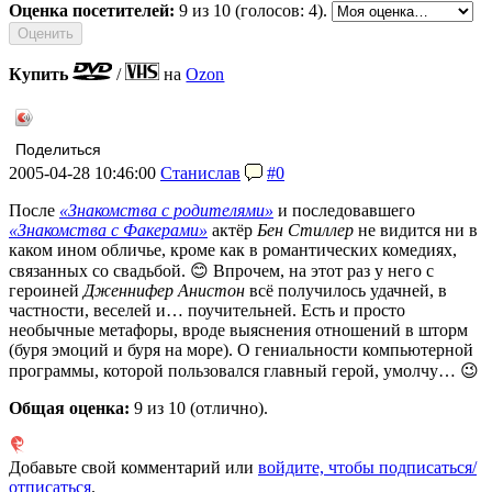
Оценка посетителей:
9
из 10 (голосов: 4).
Купить
/
на
Ozon
Поделиться
2005-04-28 10:46:00
Станислав
#0
После
«Знакомства с родителями»
и последовавшего
«Знакомства с Факерами»
актёр
Бен Стиллер
не видится ни в
каком ином обличье, кроме как в романтических комедиях,
связанных со свадьбой. 😊 Впрочем, на этот раз у него с
героиней
Дженнифер Анистон
всё получилось удачней, в
частности, веселей и… поучительней. Есть и просто
необычные метафоры, вроде выяснения отношений в шторм
(буря эмоций и буря на море). О гениальности компьютерной
программы, которой пользовался главный герой, умолчу… 😉
Общая оценка:
9
из 10 (отлично).
Добавьте свой комментарий или
войдите, чтобы подписаться/
отписаться
.