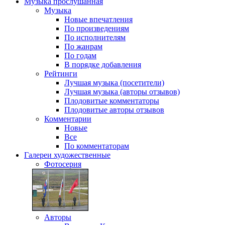
Музыка
прослушанная
Музыка
Новые впечатления
По произведениям
По исполнителям
По жанрам
По годам
В порядке добавления
Рейтинги
Лучшая музыка (посетители)
Лучшая музыка (авторы отзывов)
Плодовитые комментаторы
Плодовитые авторы отзывов
Комментарии
Новые
Все
По комментаторам
Галереи
художественные
Фотосерия
Авторы