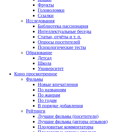
Фрукты
Головоломки
Ссылки
Исследования
Библиотека пассионария
Интеллектуальные беседы
Статьи, отчёты и т. п.
Опросы посетителей
Психологические тесты
Образование
Детсад
Школа
Университет
Кино
просмотренное
Фильмы
Новые впечатления
По названиям
По жанрам
По годам
В порядке добавления
Рейтинги
Лучшие фильмы (посетители)
Лучшие фильмы (авторы отзывов)
Плодовитые комментаторы