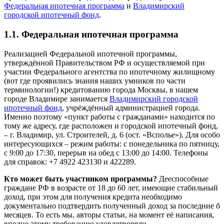
Федеральная ипотечная программа
и
Владимирский
городской ипотечный фонд
.
1.1. Федеральная ипотечная программа
Реализацией Федеральной ипотечной программы,
утверждённой Правительством РФ и осуществляемой при
участии Федерального агентства по ипотечному жилищному
(вот где проявились знания наших умников по части
терминологии!) кредитованию города Москвы, в нашем
городе Владимире занимается
Владимирский городской
ипотечный фонд
, учрёждённый администрацией города.
Именно поэтому «пункт работы с гражданами» находится по
тому же адресу, где расположен и городской ипотечный фонд,
– г. Владимир, ул. Строителей, д. 6 (ост. «Всполье»). Для особо
интересующихся – режим работы: с понедельника по пятницу,
с 9:00 до 17:30, перерыв на обед с 13:00 до 14:00. Телефоны
для справок: +7 4922 423130 и 422289.
Кто может быть участником программы?
Дееспособные
граждане РФ в возрасте от 18 до 60 лет, имеющие стабильный
доход, при этом для получения кредита необходимо
документально подтвердить полученный доход за последние б
месяцев. То есть мы, авторы статьи, на момент её написания,
вполне этому требованию удовлетворяли.