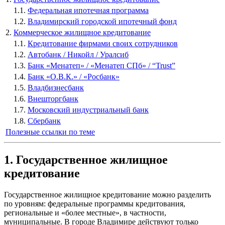
1.1.
Федеральная ипотечная программа
1.2.
Владимирский городской ипотечный фонд
2.
Коммерческое жилищное кредитование
1.1.
Кредитование фирмами своих сотрудников
1.2.
Автобанк / Никойл / Уралсиб
1.3.
Банк «Менатеп» / «Менатеп СПб» / “Trust”
1.4.
Банк «О.В.К.» / «Росбанк»
1.5.
Владбизнесбанк
1.6.
Внешторгбанк
1.7.
Московский индустриальный банк
1.8.
Сбербанк
Полезные ссылки по теме
1. Государственное жилищное
кредитование
Государственное жилищное кредитование можно разделить
по уровням: федеральные программы кредитования,
региональные и «более местные», в частности,
муниципальные. В городе Владимире действуют только