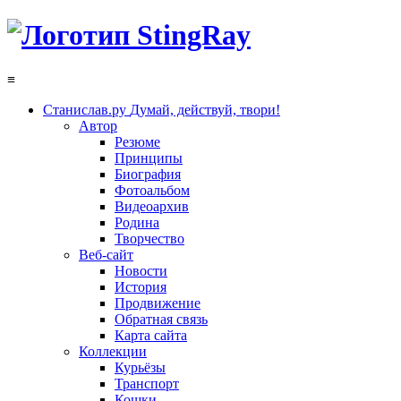
≡
Станислав.ру
Думай, действуй, твори!
Автор
Резюме
Принципы
Биография
Фотоальбом
Видеоархив
Родина
Творчество
Веб-сайт
Новости
История
Продвижение
Обратная связь
Карта сайта
Коллекции
Курьёзы
Транспорт
Кошки