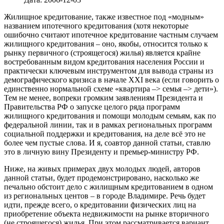
Жилищное кредитование, также известное под «модным»
названием ипотечного кредитования (хотя некоторые
ошибочно считают ипотечное кредитование частным случаем
жилищного кредитования – оно, якобы, относится только к
рынку первичного (строящегося) жилья) является крайне
востребованным видом кредитования населения России и
практически ключевым инструментом для вывода страны из
демографического кризиса в начале XXI века (если говорить о
единственно нормальной схеме «квартира –> семья –> дети»).
Тем не менее, вопреки громким заявлениям Президента и
Правительства РФ о запуске целого ряда программ
жилищного кредитования и помощи молодым семьям, как по
федеральной линии, так и в рамках региональных программ
социальной поддержки и кредитования, на деле всё это не
более чем пустые слова. И я, соавтор данной статьи, ставлю
это в личную вину Президенту и премьер-министру РФ.
Ниже, на живых примерах двух молодых людей, авторов
данной статьи, будет продемонстрировано, насколько же
печально обстоит дело с жилищным кредитованием в одном
из региональных центов – в городе Владимире. Речь будет
идти, прежде всего, о кредитовании физических лиц на
приобретение объекта недвижимости на рынке вторичного
(не строящегося) жилья. При этом рассматривается вариант