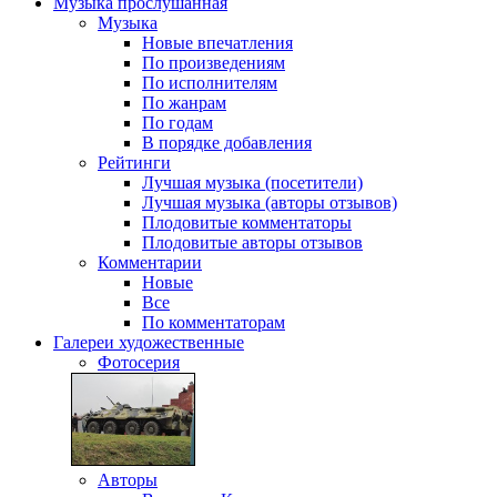
Музыка
прослушанная
Музыка
Новые впечатления
По произведениям
По исполнителям
По жанрам
По годам
В порядке добавления
Рейтинги
Лучшая музыка (посетители)
Лучшая музыка (авторы отзывов)
Плодовитые комментаторы
Плодовитые авторы отзывов
Комментарии
Новые
Все
По комментаторам
Галереи
художественные
Фотосерия
Авторы