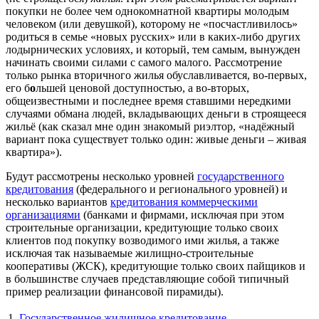
покупки не более чем однокомнатной квартиры молодым
человеком (или девушкой), которому не «посчастливилось»
родиться в семье «новых русских» или в каких-либо других
лодырнических условиях, и который, тем самым, вынужден
начинать своими силами с самого малого. Рассмотрение
только рынка вторичного жилья обуславливается, во-первых,
его б
о
льшей ценовой доступностью, а во-вторых,
общеизвестными и последнее время ставшими нередкими
случаями обмана людей, вкладывающих деньги в строящееся
жильё (как сказал мне один знакомый риэлтор, «надёжный
вариант пока существует только один: живые деньги – живая
квартира»).
Будут рассмотрены несколько уровней
государственного
кредитования
(федерального и регионального уровней) и
несколько вариантов
кредитования коммерческими
организациями
(банками и фирмами, исключая при этом
строительные организации, кредитующие только своих
клиентов под покупку возводимого ими жилья, а также
исключая так называемые жилищно-строительные
кооперативы (ЖСК), кредитующие только своих пайщиков и
в большинстве случаев представляющие собой типичный
пример реализации финансовой пирамиды).
1.
Государственное жилищное кредитование