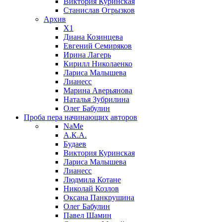
Виктория Куринская
Станислав Огрызков
Архив
X1
Диана Козинцева
Евгений Семиряков
Ирина Лагерь
Кирилл Николаенко
Лариса Малышева
Лианесс
Марина Аверьянова
Наталья Зубрилина
Олег Бабулин
Проба пера
начинающих авторов
NaMe
А.К.А.
Будаев
Виктория Куринская
Лариса Малышева
Лианесс
Людмила Котане
Николай Козлов
Оксана Панкрушина
Олег Бабулин
Павел Шамин