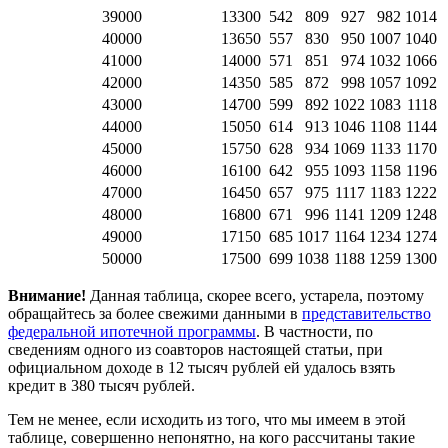
39000
13300
542
809
927
982
1014
40000
13650
557
830
950
1007
1040
41000
14000
571
851
974
1032
1066
42000
14350
585
872
998
1057
1092
43000
14700
599
892
1022
1083
1118
44000
15050
614
913
1046
1108
1144
45000
15750
628
934
1069
1133
1170
46000
16100
642
955
1093
1158
1196
47000
16450
657
975
1117
1183
1222
48000
16800
671
996
1141
1209
1248
49000
17150
685
1017
1164
1234
1274
50000
17500
699
1038
1188
1259
1300
Внимание!
Данная таблица, скорее всего, устарела, поэтому
обращайтесь за более свежими данными в
представительство
федеральной ипотечной программы
. В частности, по
сведениям одного из соавторов настоящей статьи, при
официальном доходе в 12 тысяч рублей ей удалось взять
кредит в 380 тысяч рублей.
Тем не менее, если исходить из того, что мы имеем в этой
таблице, совершенно непонятно, на кого рассчитаны такие