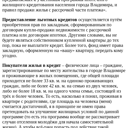
жилищного кредитования населения города Владимира, и
правил продажи жилья с рассрочкой части платежа».
Предоставление льготных кредитов
осуществляется путём
приобретения прав по закладным, сформированным по
договорам купли-продажи недвижимости с рассрочкой
платежа или договорам ипотеки. Другими словами, вы не
будете являться собственником купленной квартиры до тех
пор, пока не выплатите кредит. Более того, фонд имеет права
закладную, оформленную на «вашу» квартиру, передать кому
угодно.
Покупатели жилья в кредит
– физические лица – граждане,
зарегистрированные по месту жительства в городе Владимире
и проживающие в жилых помещениях, где общей площади
приходится не более 33 кв. м. на одиноко проживающих
граждан, либо не более 42 кв. м. на семью из двух человек,
либо не более 18 кв. м. на одного члена семьи, состоящей из
трёх и более человек. То есть, насколько я понял, проживая в
квартире с родителями, где площадь на человека (меня)
считается достаточной, я в принципе не имею права
претендовать на улучшение жилищных условий по данной
программе (то есть эта программа вообще не рассматривает
случаи отселения молодёжи для начала самостоятельной
жизни). А чтобы всё-таки попасть под действие такой