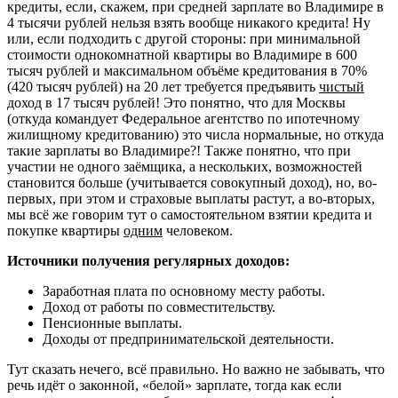
кредиты, если, скажем, при средней зарплате во Владимире в
4 тысячи рублей нельзя взять вообще никакого кредита! Ну
или, если подходить с другой стороны: при минимальной
стоимости однокомнатной квартиры во Владимире в 600
тысяч рублей и максимальном объёме кредитования в 70%
(420 тысяч рублей) на 20 лет требуется предъявить
чистый
доход в 17 тысяч рублей! Это понятно, что для Москвы
(откуда командует Федеральное агентство по ипотечному
жилищному кредитованию) это числа нормальные, но откуда
такие зарплаты во Владимире?! Также понятно, что при
участии не одного заёмщика, а нескольких, возможностей
становится больше (учитывается совокупный доход), но, во-
первых, при этом и страховые выплаты растут, а во-вторых,
мы всё же говорим тут о самостоятельном взятии кредита и
покупке квартиры
одним
человеком.
Источники получения регулярных доходов:
Заработная плата по основному месту работы.
Доход от работы по совместительству.
Пенсионные выплаты.
Доходы от предпринимательской деятельности.
Тут сказать нечего, всё правильно. Но важно не забывать, что
речь идёт о законной, «белой» зарплате, тогда как если