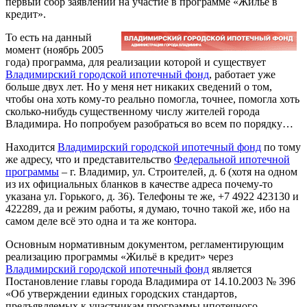
первый сбор заявлений на участие в программе «Жильё в
кредит».
То есть на данный
момент (ноябрь 2005
года) программа, для реализации которой и существует
Владимирский городской ипотечный фонд
, работает уже
больше двух лет. Но у меня нет никаких сведений о том,
чтобы она хоть кому-то реально помогла, точнее, помогла хоть
сколько-нибудь существенному числу жителей города
Владимира. Но попробуем разобраться во всем по порядку…
Находится
Владимирский городской ипотечный фонд
по тому
же адресу, что и представительство
Федеральной ипотечной
программы
– г. Владимир, ул. Строителей, д. 6 (хотя на одном
из их официальных бланков в качестве адреса почему-то
указана ул. Горького, д. 36). Телефоны те же, +7 4922 423130 и
422289, да и режим работы, я думаю, точно такой же, ибо на
самом деле всё это одна и та же контора.
Основным нормативным документом, регламентирующим
реализацию программы «Жильё в кредит» через
Владимирский городской ипотечный фонд
является
Постановление главы города Владимира от 14.10.2003 № 396
«Об утверждении единых городских стандартов,
предъявляемых к участникам программы ипотечного