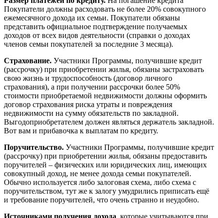
Размер платежей по кредиту.
На погашение кредита
Покупатели должны расходовать не более 20% совокупного
ежемесячного дохода их семьи. Покупатели обязаны
представить официальное подтверждение получаемых
доходов от всех видов деятельности (справки о доходах
членов семьи покупателей за последние 3 месяца).
Страхование.
Участники Программы, получившие кредит
(рассрочку) при приобретении жилья, обязаны застраховать
свою жизнь и трудоспособность (договор личного
страхования), а при получении рассрочки более 50%
стоимости приобретаемой недвижимости должны оформить
договор страхования риска утраты и повреждения
недвижимости на сумму обязательств по закладной.
Выгодоприобретателем должен являться держатель закладной.
Вот вам и прибавочка к выплатам по кредиту.
Поручительство.
Участники Программы, получившие кредит
(рассрочку) при приобретении жилья, обязаны предоставить
поручителей – физических или юридических лиц, имеющих
совокупный доход, не менее дохода семьи покупателей.
Обычно используется либо залоговая схема, либо схема с
поручительством, тут же к залогу умудрились приписать ещё
и требование поручителей, что очень странно и неудобно.
Источниками получения дохода
, которые учитываются при