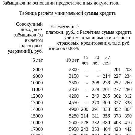
Заёмщиков на основании предоставленных документов.
Таблица расчёта минимальной суммы кредита
Совокупный
Ежемесячные
доход всех
платежи, руб., с
Расчётная сумма кредита
заёмщиков (за
учётом
в зависимости от срока
вычетом
страховых
кредитования, тыс. руб.
налоговых
взносов 0,88%
удержаний), руб.
15
20
27
5 лет
10 лет
лет
лет
лет
8000
2800
–
–
–
201
208
9000
3150
–
–
214
227
234
10000
3500
–
208
238
252
260
11000
3850
–
228
261
277
286
12000
4200
–
249
285
302
312
13000
4550
–
270
309
327
338
14000
4900
200
291
333
352
364
15000
5250
214
311
356
378
390
16000
5600
228
332
380
403
416
17000
5950
243
353
404
428
442