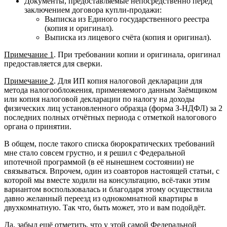
Документы, предоставляемые непосредственно перед
заключением договора купли-продажи:
Выписка из Единого государственного реестра
(копия и оригинал).
Выписка из лицевого счёта (копия и оригинал).
Примечание 1
. При требовании копии и оригинала, оригинал
предоставляется для сверки.
Примечание 2
. Для ИП копия налоговой декларации для
метода налогообложения, применяемого данным Заёмщиком
или копия налоговой декларации по налогу на доходы
физических лиц установленного образца (форма З-НДФЛ) за 2
последних полных отчётных периода с отметкой налогового
органа о принятии.
В общем, после такого списка бюрократических требований
мне стало совсем грустно, и я решил с Федеральной
ипотечной программой (в её нынешнем состоянии) не
связываться. Впрочем, один из соавторов настоящей статьи, с
которой мы вместе ходили на консультацию, всё-таки этим
вариантом воспользовалась и благодаря этому осуществила
давно желанный переезд из однокомнатной квартиры в
двухкомнатную. Так что, быть может, это и вам подойдёт.
Да, забыл ещё отметить, что у этой самой Федеральной