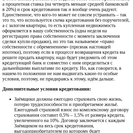
а процентная ставка (на четверть меньше средней банковской
в 20%) и срок кредитования так и вообще очень радуют.
Единственное, что кого-то может не совсем устраивать – так
это то, что используется схема кредитования без поручителей,
а с залогом квартиры, то есть купленная недвижимость
оформляется в вашу собственность (одна неделя на
регистрацию права собственности с момента заключения
сделки купли-продажи), но это так называемое «право
собственности с обременением» (признак настоящей
ипотеки), поэтому если в процессе возвращения кредита вы
решите продать квартиру, надо будет уведомить об этом
кредитующий банк и совместно с ним определиться с
дальнейшими выплатами по кредиту. Но, как говорится, в
нашем-то положении не нам выдвигать какие-то особые
условия, поэтому, не придираясь к этому, идём дальше.
Дополнительные условия кредитования:
Заёмщики должны ежегодно страховать свою жизнь,
потерю трудоспособности и приобретаемое жильё.
Ежегодный страховой взнос по комплексному договору
страхования составит 0,5% – 1,5% от размера кредита,
увеличенного на 10%. Договор заключается с каждым
Заёмщиком на весь срок кредитования,
выгодоприобретателем по которому будет