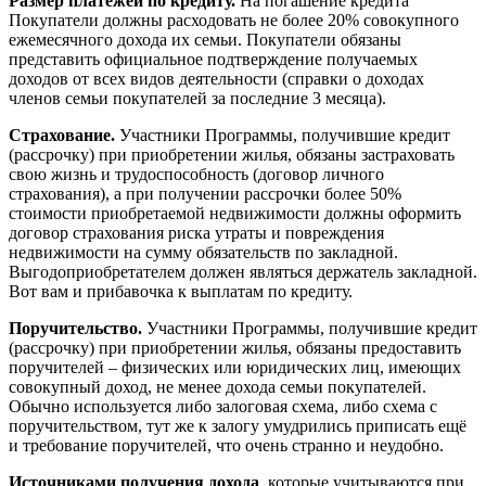
Размер платежей по кредиту.
На погашение кредита
Покупатели должны расходовать не более 20% совокупного
ежемесячного дохода их семьи. Покупатели обязаны
представить официальное подтверждение получаемых
доходов от всех видов деятельности (справки о доходах
членов семьи покупателей за последние 3 месяца).
Страхование.
Участники Программы, получившие кредит
(рассрочку) при приобретении жилья, обязаны застраховать
свою жизнь и трудоспособность (договор личного
страхования), а при получении рассрочки более 50%
стоимости приобретаемой недвижимости должны оформить
договор страхования риска утраты и повреждения
недвижимости на сумму обязательств по закладной.
Выгодоприобретателем должен являться держатель закладной.
Вот вам и прибавочка к выплатам по кредиту.
Поручительство.
Участники Программы, получившие кредит
(рассрочку) при приобретении жилья, обязаны предоставить
поручителей – физических или юридических лиц, имеющих
совокупный доход, не менее дохода семьи покупателей.
Обычно используется либо залоговая схема, либо схема с
поручительством, тут же к залогу умудрились приписать ещё
и требование поручителей, что очень странно и неудобно.
Источниками получения дохода
, которые учитываются при