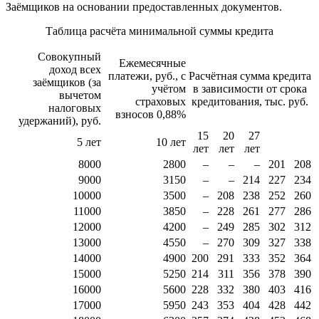
Заёмщиков на основании предоставленных документов.
Таблица расчёта минимальной суммы кредита
Совокупный
Ежемесячные
доход всех
платежи, руб., с
Расчётная сумма кредита
заёмщиков (за
учётом
в зависимости от срока
вычетом
страховых
кредитования, тыс. руб.
налоговых
взносов 0,88%
удержаний), руб.
15
20
27
5 лет
10 лет
лет
лет
лет
8000
2800
–
–
–
201
208
9000
3150
–
–
214
227
234
10000
3500
–
208
238
252
260
11000
3850
–
228
261
277
286
12000
4200
–
249
285
302
312
13000
4550
–
270
309
327
338
14000
4900
200
291
333
352
364
15000
5250
214
311
356
378
390
16000
5600
228
332
380
403
416
17000
5950
243
353
404
428
442