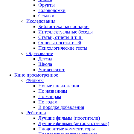
Фрукты
Головоломки
Ссылки
Исследования
Библиотека пассионария
Интеллектуальные беседы
Статьи, отчёты и т. п.
Опросы посетителей
Психологические тесты
Образование
Детсад
Школа
Университет
Кино
просмотренное
Фильмы
Новые впечатления
По названиям
По жанрам
По годам
В порядке добавления
Рейтинги
Лучшие фильмы (посетители)
Лучшие фильмы (авторы отзывов)
Плодовитые комментаторы