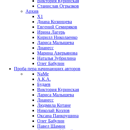
Виктория Куринская
Станислав Огрызков
Архив
X1
Диана Козинцева
Евгений Семиряков
Ирина Лагерь
Кирилл Николаенко
Лариса Малышева
Лианесс
Марина Аверьянова
Наталья Зубрилина
Олег Бабулин
Проба пера
начинающих авторов
NaMe
А.К.А.
Будаев
Виктория Куринская
Лариса Малышева
Лианесс
Людмила Котане
Николай Козлов
Оксана Панкрушина
Олег Бабулин
Павел Шамин