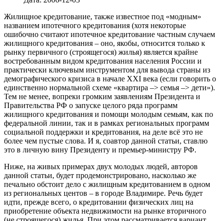
Жилищное кредитование, также известное под «модным»
названием ипотечного кредитования (хотя некоторые
ошибочно считают ипотечное кредитование частным случаем
жилищного кредитования – оно, якобы, относится только к
рынку первичного (строящегося) жилья) является крайне
востребованным видом кредитования населения России и
практически ключевым инструментом для вывода страны из
демографического кризиса в начале XXI века (если говорить о
единственно нормальной схеме «квартира –> семья –> дети»).
Тем не менее, вопреки громким заявлениям Президента и
Правительства РФ о запуске целого ряда программ
жилищного кредитования и помощи молодым семьям, как по
федеральной линии, так и в рамках региональных программ
социальной поддержки и кредитования, на деле всё это не
более чем пустые слова. И я, соавтор данной статьи, ставлю
это в личную вину Президенту и премьер-министру РФ.
Ниже, на живых примерах двух молодых людей, авторов
данной статьи, будет продемонстрировано, насколько же
печально обстоит дело с жилищным кредитованием в одном
из региональных центов – в городе Владимире. Речь будет
идти, прежде всего, о кредитовании физических лиц на
приобретение объекта недвижимости на рынке вторичного
(не строящегося) жилья. При этом рассматривается вариант