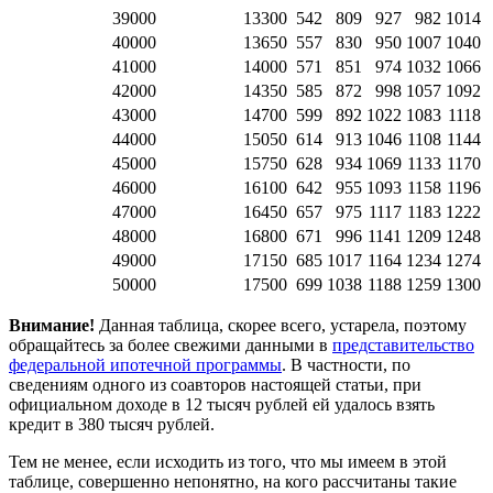
39000
13300
542
809
927
982
1014
40000
13650
557
830
950
1007
1040
41000
14000
571
851
974
1032
1066
42000
14350
585
872
998
1057
1092
43000
14700
599
892
1022
1083
1118
44000
15050
614
913
1046
1108
1144
45000
15750
628
934
1069
1133
1170
46000
16100
642
955
1093
1158
1196
47000
16450
657
975
1117
1183
1222
48000
16800
671
996
1141
1209
1248
49000
17150
685
1017
1164
1234
1274
50000
17500
699
1038
1188
1259
1300
Внимание!
Данная таблица, скорее всего, устарела, поэтому
обращайтесь за более свежими данными в
представительство
федеральной ипотечной программы
. В частности, по
сведениям одного из соавторов настоящей статьи, при
официальном доходе в 12 тысяч рублей ей удалось взять
кредит в 380 тысяч рублей.
Тем не менее, если исходить из того, что мы имеем в этой
таблице, совершенно непонятно, на кого рассчитаны такие