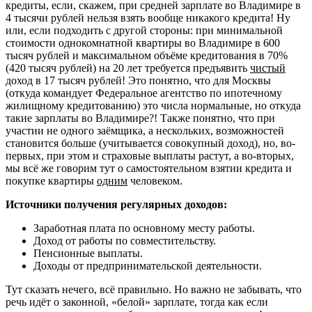
кредиты, если, скажем, при средней зарплате во Владимире в
4 тысячи рублей нельзя взять вообще никакого кредита! Ну
или, если подходить с другой стороны: при минимальной
стоимости однокомнатной квартиры во Владимире в 600
тысяч рублей и максимальном объёме кредитования в 70%
(420 тысяч рублей) на 20 лет требуется предъявить
чистый
доход в 17 тысяч рублей! Это понятно, что для Москвы
(откуда командует Федеральное агентство по ипотечному
жилищному кредитованию) это числа нормальные, но откуда
такие зарплаты во Владимире?! Также понятно, что при
участии не одного заёмщика, а нескольких, возможностей
становится больше (учитывается совокупный доход), но, во-
первых, при этом и страховые выплаты растут, а во-вторых,
мы всё же говорим тут о самостоятельном взятии кредита и
покупке квартиры
одним
человеком.
Источники получения регулярных доходов:
Заработная плата по основному месту работы.
Доход от работы по совместительству.
Пенсионные выплаты.
Доходы от предпринимательской деятельности.
Тут сказать нечего, всё правильно. Но важно не забывать, что
речь идёт о законной, «белой» зарплате, тогда как если