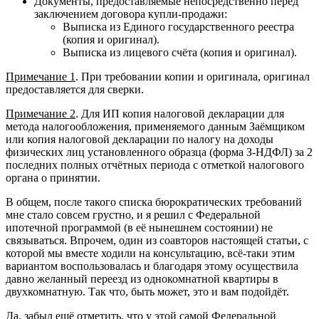
Документы, предоставляемые непосредственно перед
заключением договора купли-продажи:
Выписка из Единого государственного реестра
(копия и оригинал).
Выписка из лицевого счёта (копия и оригинал).
Примечание 1
. При требовании копии и оригинала, оригинал
предоставляется для сверки.
Примечание 2
. Для ИП копия налоговой декларации для
метода налогообложения, применяемого данным Заёмщиком
или копия налоговой декларации по налогу на доходы
физических лиц установленного образца (форма З-НДФЛ) за 2
последних полных отчётных периода с отметкой налогового
органа о принятии.
В общем, после такого списка бюрократических требований
мне стало совсем грустно, и я решил с Федеральной
ипотечной программой (в её нынешнем состоянии) не
связываться. Впрочем, один из соавторов настоящей статьи, с
которой мы вместе ходили на консультацию, всё-таки этим
вариантом воспользовалась и благодаря этому осуществила
давно желанный переезд из однокомнатной квартиры в
двухкомнатную. Так что, быть может, это и вам подойдёт.
Да, забыл ещё отметить, что у этой самой Федеральной