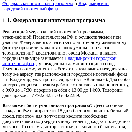
Федеральная ипотечная программа
и
Владимирский
городской ипотечный фонд
.
1.1. Федеральная ипотечная программа
Реализацией Федеральной ипотечной программы,
утверждённой Правительством РФ и осуществляемой при
участии Федерального агентства по ипотечному жилищному
(вот где проявились знания наших умников по части
терминологии!) кредитованию города Москвы, в нашем
городе Владимире занимается
Владимирский городской
ипотечный фонд
, учрёждённый администрацией города.
Именно поэтому «пункт работы с гражданами» находится по
тому же адресу, где расположен и городской ипотечный фонд,
– г. Владимир, ул. Строителей, д. 6 (ост. «Всполье»). Для особо
интересующихся – режим работы: с понедельника по пятницу,
с 9:00 до 17:30, перерыв на обед с 13:00 до 14:00. Телефоны
для справок: +7 4922 423130 и 422289.
Кто может быть участником программы?
Дееспособные
граждане РФ в возрасте от 18 до 60 лет, имеющие стабильный
доход, при этом для получения кредита необходимо
документально подтвердить полученный доход за последние б
месяцев. То есть мы, авторы статьи, на момент её написания,
вполне этому требованию удовлетворяли.