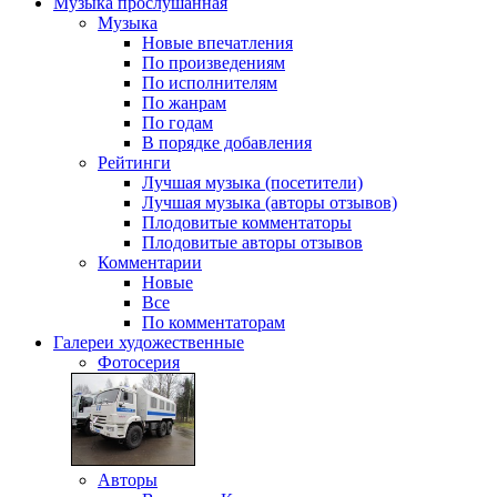
Музыка
прослушанная
Музыка
Новые впечатления
По произведениям
По исполнителям
По жанрам
По годам
В порядке добавления
Рейтинги
Лучшая музыка (посетители)
Лучшая музыка (авторы отзывов)
Плодовитые комментаторы
Плодовитые авторы отзывов
Комментарии
Новые
Все
По комментаторам
Галереи
художественные
Фотосерия
Авторы