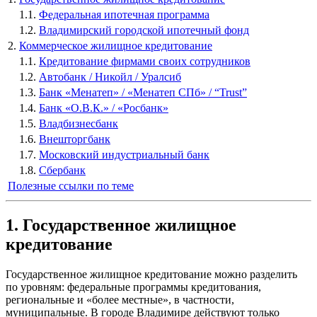
1.1.
Федеральная ипотечная программа
1.2.
Владимирский городской ипотечный фонд
2.
Коммерческое жилищное кредитование
1.1.
Кредитование фирмами своих сотрудников
1.2.
Автобанк / Никойл / Уралсиб
1.3.
Банк «Менатеп» / «Менатеп СПб» / “Trust”
1.4.
Банк «О.В.К.» / «Росбанк»
1.5.
Владбизнесбанк
1.6.
Внешторгбанк
1.7.
Московский индустриальный банк
1.8.
Сбербанк
Полезные ссылки по теме
1. Государственное жилищное
кредитование
Государственное жилищное кредитование можно разделить
по уровням: федеральные программы кредитования,
региональные и «более местные», в частности,
муниципальные. В городе Владимире действуют только