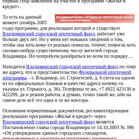
первый сбор заявлений на участие в программе «Жильё в
кредит».
То есть на данный
момент (ноябрь 2005
года) программа, для реализации которой и существует
Владимирский городской ипотечный фонд
, работает уже
больше двух лет. Но у меня нет никаких сведений о том,
чтобы она хоть кому-то реально помогла, точнее, помогла хоть
сколько-нибудь существенному числу жителей города
Владимира. Но попробуем разобраться во всем по порядку…
Находится
Владимирский городской ипотечный фонд
по тому
же адресу, что и представительство
Федеральной ипотечной
программы
– г. Владимир, ул. Строителей, д. 6 (хотя на одном
из их официальных бланков в качестве адреса почему-то
указана ул. Горького, д. 36). Телефоны те же, +7 4922 423130 и
422289, да и режим работы, я думаю, точно такой же, ибо на
самом деле всё это одна и та же контора.
Основным нормативным документом, регламентирующим
реализацию программы «Жильё в кредит» через
Владимирский городской ипотечный фонд
является
Постановление главы города Владимира от 14.10.2003 № 396
«Об утверждении единых городских стандартов,
предъявляемых к участникам программы ипотечного