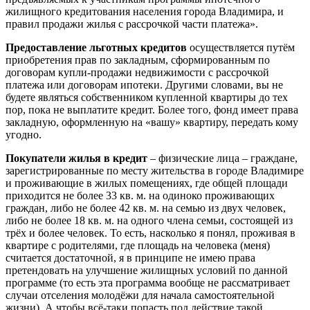
жилищного кредитования населения города Владимира, и
правил продажи жилья с рассрочкой части платежа».
Предоставление льготных кредитов
осуществляется путём
приобретения прав по закладным, сформированным по
договорам купли-продажи недвижимости с рассрочкой
платежа или договорам ипотеки. Другими словами, вы не
будете являться собственником купленной квартиры до тех
пор, пока не выплатите кредит. Более того, фонд имеет права
закладную, оформленную на «вашу» квартиру, передать кому
угодно.
Покупатели жилья в кредит
– физические лица – граждане,
зарегистрированные по месту жительства в городе Владимире
и проживающие в жилых помещениях, где общей площади
приходится не более 33 кв. м. на одиноко проживающих
граждан, либо не более 42 кв. м. на семью из двух человек,
либо не более 18 кв. м. на одного члена семьи, состоящей из
трёх и более человек. То есть, насколько я понял, проживая в
квартире с родителями, где площадь на человека (меня)
считается достаточной, я в принципе не имею права
претендовать на улучшение жилищных условий по данной
программе (то есть эта программа вообще не рассматривает
случаи отселения молодёжи для начала самостоятельной
жизни). А чтобы всё-таки попасть под действие такой