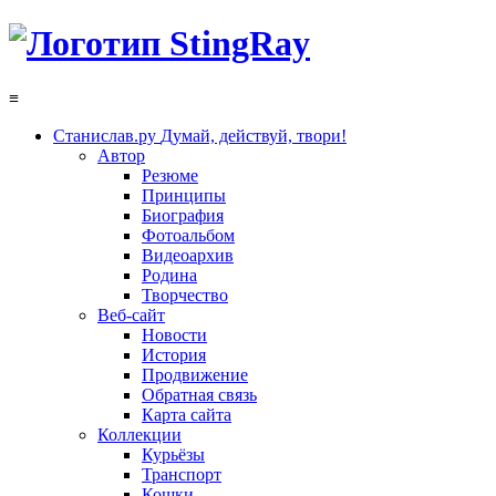
≡
Станислав.ру
Думай, действуй, твори!
Автор
Резюме
Принципы
Биография
Фотоальбом
Видеоархив
Родина
Творчество
Веб-сайт
Новости
История
Продвижение
Обратная связь
Карта сайта
Коллекции
Курьёзы
Транспорт
Кошки