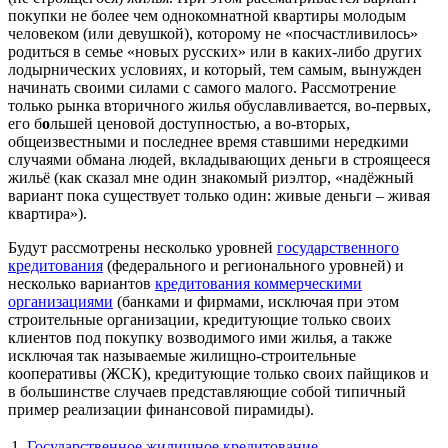
покупки не более чем однокомнатной квартиры молодым
человеком (или девушкой), которому не «посчастливилось»
родиться в семье «новых русских» или в каких-либо других
лодырнических условиях, и который, тем самым, вынужден
начинать своими силами с самого малого. Рассмотрение
только рынка вторичного жилья обуславливается, во-первых,
его б
о
льшей ценовой доступностью, а во-вторых,
общеизвестными и последнее время ставшими нередкими
случаями обмана людей, вкладывающих деньги в строящееся
жильё (как сказал мне один знакомый риэлтор, «надёжный
вариант пока существует только один: живые деньги – живая
квартира»).
Будут рассмотрены несколько уровней
государственного
кредитования
(федерального и регионального уровней) и
несколько вариантов
кредитования коммерческими
организациями
(банками и фирмами, исключая при этом
строительные организации, кредитующие только своих
клиентов под покупку возводимого ими жилья, а также
исключая так называемые жилищно-строительные
кооперативы (ЖСК), кредитующие только своих пайщиков и
в большинстве случаев представляющие собой типичный
пример реализации финансовой пирамиды).
1.
Государственное жилищное кредитование