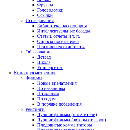
Фрукты
Головоломки
Ссылки
Исследования
Библиотека пассионария
Интеллектуальные беседы
Статьи, отчёты и т. п.
Опросы посетителей
Психологические тесты
Образование
Детсад
Школа
Университет
Кино
просмотренное
Фильмы
Новые впечатления
По названиям
По жанрам
По годам
В порядке добавления
Рейтинги
Лучшие фильмы (посетители)
Лучшие фильмы (авторы отзывов)
Плодовитые комментаторы