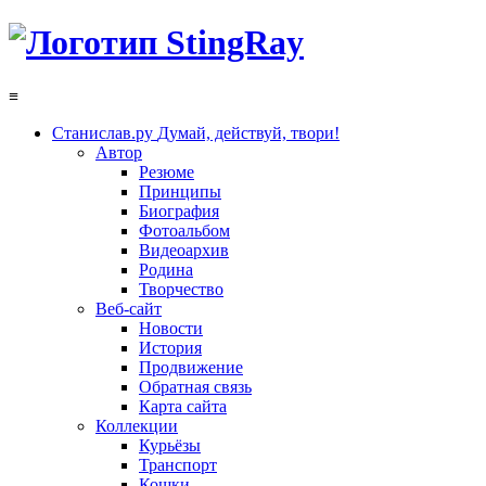
≡
Станислав.ру
Думай, действуй, твори!
Автор
Резюме
Принципы
Биография
Фотоальбом
Видеоархив
Родина
Творчество
Веб-сайт
Новости
История
Продвижение
Обратная связь
Карта сайта
Коллекции
Курьёзы
Транспорт
Кошки