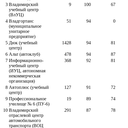
3
Владимирский
9
100
67
учебный центр
(ВлУЦ)
4
Владгортанс
51
94
0
(муниципальное
унитарное
предприятие)
5
Дюк (учебный
1428
94
81
центр)
6
Альт (автоклуб)
478
94
87
7
Информационно-
368
92
81
учебный центр
(ИУЦ, автономная
некоммерческая
организация)
8
Автоплюс (учебный
127
91
72
центр)
9
Профессиональное
19
89
74
училище № 6 (ПУ-6)
10
Владимирский
291
87
78
отраслевой центр
автомобильного
транспорта (ВОЦ