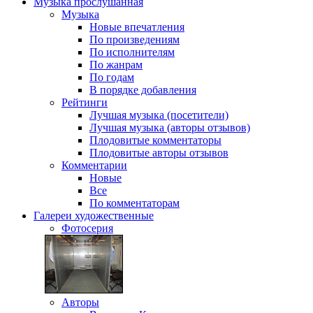
Музыка
прослушанная
Музыка
Новые впечатления
По произведениям
По исполнителям
По жанрам
По годам
В порядке добавления
Рейтинги
Лучшая музыка (посетители)
Лучшая музыка (авторы отзывов)
Плодовитые комментаторы
Плодовитые авторы отзывов
Комментарии
Новые
Все
По комментаторам
Галереи
художественные
Фотосерия
Авторы