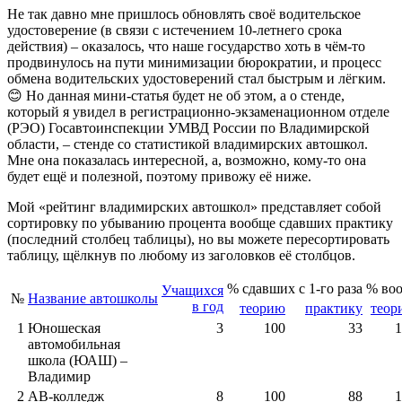
Не так давно мне пришлось обновлять своё водительское
удостоверение (в связи с истечением 10-летнего срока
действия) – оказалось, что наше государство хоть в чём-то
продвинулось на пути минимизации бюрократии, и процесс
обмена водительских удостоверений стал быстрым и лёгким.
😊 Но данная мини-статья будет не об этом, а о стенде,
который я увидел в регистрационно-экзаменационном отделе
(РЭО) Госавтоинспекции УМВД России по Владимирской
области, – стенде со статистикой владимирских автошкол.
Мне она показалась интересной, а, возможно, кому-то она
будет ещё и полезной, поэтому привожу её ниже.
Мой «рейтинг владимирских автошкол» представляет собой
сортировку по убыванию процента вообще сдавших практику
(последний столбец таблицы), но вы можете пересортировать
таблицу, щёлкнув по любому из заголовков её столбцов.
% сдавших с 1-го раза
% во
Учащихся
№
Название автошколы
в год
теорию
практику
теор
1
Юношеская
3
100
33
1
автомобильная
школа (ЮАШ) –
Владимир
2
АВ-колледж
8
100
88
1