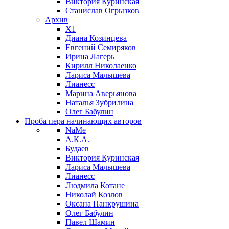
Виктория Куринская
Станислав Огрызков
Архив
X1
Диана Козинцева
Евгений Семиряков
Ирина Лагерь
Кирилл Николаенко
Лариса Малышева
Лианесс
Марина Аверьянова
Наталья Зубрилина
Олег Бабулин
Проба пера
начинающих авторов
NaMe
А.К.А.
Будаев
Виктория Куринская
Лариса Малышева
Лианесс
Людмила Котане
Николай Козлов
Оксана Панкрушина
Олег Бабулин
Павел Шамин