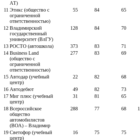
АТ)
11
Этикс (общество с
55
84
65
ограниченной
ответственностью)
12
Владимирский
128
84
70
государственный
университет (ВлГУ)
13
РОСТО (автошкола)
373
83
71
14
Business Land
277
83
69
(общество с
ограниченной
ответственностью)
15
Автодар (учебный
22
82
68
центр)
16
Автодебют
49
82
73
17
Миг плюс (учебный
31
81
65
центр)
18
Всероссийское
288
77
68
1
общество
автомобилистов
(ВОА) – Владимир
19
Светофор (учебный
16
75
75
центр)