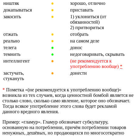
ништяк
●
хорошо, отлично
докапываться
●
приставать
закосить
●
1) уклониться (от
обязанностей)
2) притвориться
отжать
●
отобрать
реально
●
на самом деле
телега
●
донос
темнить
●
недоговаривать, скрывать
интеллигент
●
(не рекомендуется к
употреблению вообще)
*
застучать,
●
донести
стукануть
*
Пометка «(не рекомендуется к употреблению вообще)»
возникла из тех случаев, когда ценностной бомбой является не
столько слово, сколько само явление, которое оно обозначает.
Тогда всякое употребление этого слова будет рекламой
данного вредного явления.
Пример: «гламур». Гламур обозначает субкультуру,
основанную на потреблении, причём потреблении товаров
ненужных, дешёвых, но продающихся по многосоткратно