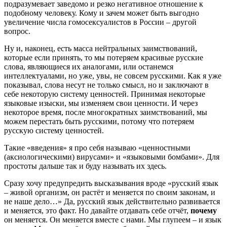
подразумевает заведомо и резко негативное отношение к
подобному человеку. Кому и зачем может быть выгодно
увеличение числа гомосексуалистов в России – другой
вопрос.
Ну и, наконец, есть масса нейтральных заимствований,
которые если принять, то мы потеряем красивые русские
слова, являющиеся их аналогами, или останемся
интеллектуалами, но уже, увы, не совсем русскими. Как я уже
показывал, слова несут не только смысл, но и заключают в
себе некоторую систему ценностей. Принимая некоторые
языковые изыски, мы изменяем свои ценности. И через
некоторое время, после многократных заимствований, мы
можем перестать быть русскими, потому что потеряем
русскую систему ценностей.
Такие «введения» я про себя называю «ценностными
(аксиологическими) вирусами» и «языковыми бомбами». Для
простоты дальше так и буду называть их здесь.
Сразу хочу предупредить высказывания вроде «русский язык
– живой организм, он растёт и меняется по своим законам, и
не наше дело…» Да, русский язык действительно развивается
и меняется, это факт. Но давайте отдавать себе отчёт,
почему
он меняется. Он меняется вместе с нами. Мы глупеем – и язык