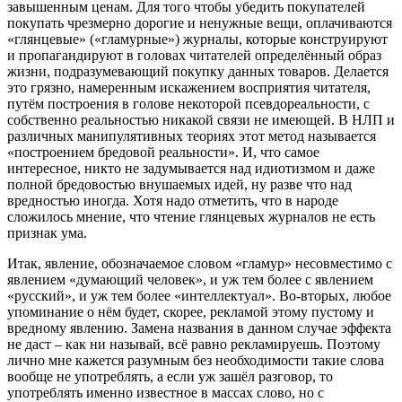
завышенным ценам. Для того чтобы убедить покупателей
покупать чрезмерно дорогие и ненужные вещи, оплачиваются
«глянцевые» («гламурные») журналы, которые конструируют
и пропагандируют в головах читателей определённый образ
жизни, подразумевающий покупку данных товаров. Делается
это грязно, намеренным искажением восприятия читателя,
путём построения в голове некоторой псевдореальности, с
собственно реальностью никакой связи не имеющей. В НЛП и
различных манипулятивных теориях этот метод называется
«построением бредовой реальности». И, что самое
интересное, никто не задумывается над идиотизмом и даже
полной бредовостью внушаемых идей, ну разве что над
вредностью иногда. Хотя надо отметить, что в народе
сложилось мнение, что чтение глянцевых журналов не есть
признак ума.
Итак, явление, обозначаемое словом «гламур» несовместимо с
явлением «думающий человек», и уж тем более с явлением
«русский», и уж тем более «интеллектуал». Во-вторых, любое
упоминание о нём будет, скорее, рекламой этому пустому и
вредному явлению. Замена названия в данном случае эффекта
не даст – как ни называй, всё равно рекламируешь. Поэтому
лично мне кажется разумным без необходимости такие слова
вообще не употреблять, а если уж зашёл разговор, то
употреблять именно известное в массах слово, но с