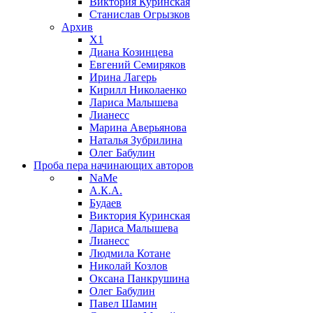
Виктория Куринская
Станислав Огрызков
Архив
X1
Диана Козинцева
Евгений Семиряков
Ирина Лагерь
Кирилл Николаенко
Лариса Малышева
Лианесс
Марина Аверьянова
Наталья Зубрилина
Олег Бабулин
Проба пера
начинающих авторов
NaMe
А.К.А.
Будаев
Виктория Куринская
Лариса Малышева
Лианесс
Людмила Котане
Николай Козлов
Оксана Панкрушина
Олег Бабулин
Павел Шамин