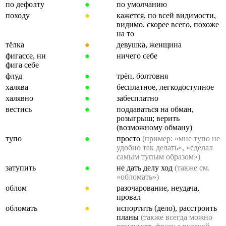
по дефолту
●
по умолчанию
походу
●
кажется, по всей видимости,
видимо, скорее всего, похоже
на то
тёлка
●
девушка, женщина
фигассе, ни
●
ничего себе
фига себе
флуд
●
трёп, болтовня
халява
●
бесплатное, легкодоступное
халявно
●
забесплатно
вестись
●
поддаваться на обман,
розыгрыш; верить
(возможному обману)
тупо
●
просто
(пример: «мне тупо не
удобно так делать», «сделал
самым тупым образом»)
затупить
●
не дать делу ход
(также см.
«обломать»)
облом
●
разочарование, неудача,
провал
обломать
●
испортить (дело), расстроить
планы
(также всегда можно