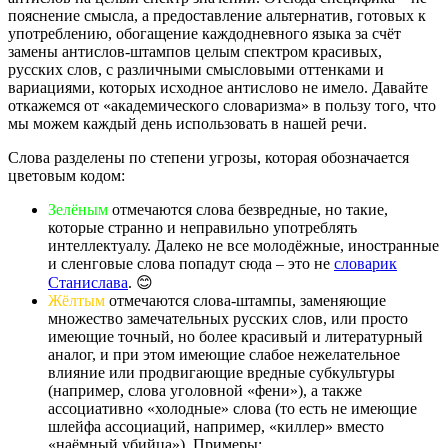
пояснение смысла, а предоставление альтернатив, готовых к
употреблению, обогащение каждодневного языка за счёт
замены антислов-штампов целым спектром красивых,
русских слов, с различными смысловыми оттенками и
вариациями, которых исходное антислово не имело. Давайте
откажемся от «академического словаризма» в пользу того, что
мы можем каждый день использовать в нашей речи.
Слова разделены по степени угрозы, которая обозначается
цветовым кодом:
Зелёным
отмечаются слова безвредные, но такие,
которые странно и неправильно употреблять
интеллектуалу. Далеко не все молодёжные, иностранные
и сленговые слова попадут сюда – это не
словарик
Станислава
. 😊
Жёлтым
отмечаются слова-штампы, заменяющие
множество замечательных русских слов, или просто
имеющие точный, но более красивый и литературный
аналог, и при этом имеющие слабое нежелательное
влияние или продвигающие вредные субкультуры
(например, слова уголовной «фени»), а также
ассоциативно «холодные» слова (то есть не имеющие
шлейфа ассоциаций, например, «киллер» вместо
«наёмный убийца»). Примеры: