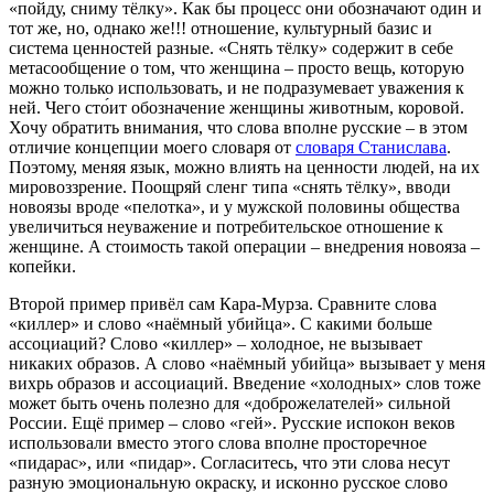
«пойду, сниму тёлку». Как бы процесс они обозначают один и
тот же, но, однако же!!! отношение, культурный базис и
система ценностей разные. «Снять тёлку» содержит в себе
метасообщение о том, что женщина – просто вещь, которую
можно только использовать, и не подразумевает уважения к
ней. Чего сто́ит обозначение женщины животным, коровой.
Хочу обратить внимания, что слова вполне русские – в этом
отличие концепции моего словаря от
словаря Станислава
.
Поэтому, меняя язык, можно влиять на ценности людей, на их
мировоззрение. Поощряй сленг типа «снять тёлку», вводи
новоязы вроде «пелотка», и у мужской половины общества
увеличиться неуважение и потребительское отношение к
женщине. А стоимость такой операции – внедрения новояза –
копейки.
Второй пример привёл сам Кара-Мурза. Сравните слова
«киллер» и слово «наёмный убийца». С какими больше
ассоциаций? Слово «киллер» – холодное, не вызывает
никаких образов. А слово «наёмный убийца» вызывает у меня
вихрь образов и ассоциаций. Введение «холодных» слов тоже
может быть очень полезно для «доброжелателей» сильной
России. Ещё пример – слово «гей». Русские испокон веков
использовали вместо этого слова вполне просторечное
«пидарас», или «пидар». Согласитесь, что эти слова несут
разную эмоциональную окраску, и исконно русское слово