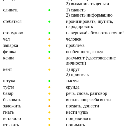
2) выманивать деньги
сливать
●
1) сдавать
2) сдавать информацию
стебаться
●
иронизировать, шутить,
пародировать
стопудово
●
наверняка! абсолютно точно!
чел
●
человек
запарка
●
проблема
фишка
●
особенность, фокус
ксива
●
документ (удостоверение
личности)
кент
●
1) друг
2) приятель
штука
●
тысяча
туфта
●
ерунда
базар
●
речь, слова, разговор
быковать
●
вызывающе себя вести
заложить
●
предать, донести
гнать
●
нести чушь
вставило
●
понравилось
втыкать
●
понимать