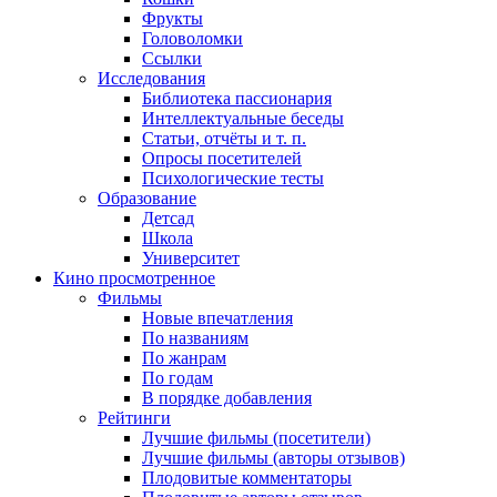
Фрукты
Головоломки
Ссылки
Исследования
Библиотека пассионария
Интеллектуальные беседы
Статьи, отчёты и т. п.
Опросы посетителей
Психологические тесты
Образование
Детсад
Школа
Университет
Кино
просмотренное
Фильмы
Новые впечатления
По названиям
По жанрам
По годам
В порядке добавления
Рейтинги
Лучшие фильмы (посетители)
Лучшие фильмы (авторы отзывов)
Плодовитые комментаторы