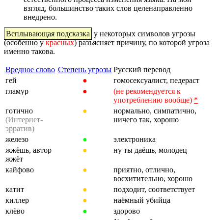
взгляд, большинство таких слов целенаправленно
внедрено.
Всплывающая подсказка
у некоторых символов угрозы
(особенно у
красных
) разъясняет причину, по которой угроза
именно такова.
Вредное слово
Степень угрозы
Русский перевод
гей
●
гомосексуалист, педераст
гламур
●
(не рекомендуется к
употреблению вообще)
*
готично
●
нормально, симпатично,
(Интернет-
ничего так, хорошо
эрратив)
железо
●
электроника
жжёшь, автор
●
ну ты даёшь, молодец
жжёт
кайфово
●
приятно, отлично,
восхитительно, хорошо
катит
●
подходит, соответствует
киллер
●
наёмный убийца
клёво
●
здорово