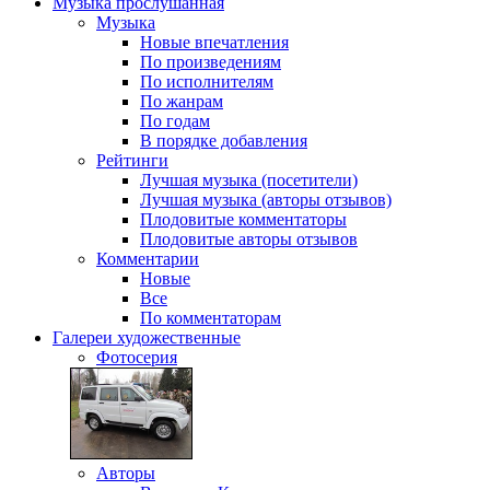
Музыка
прослушанная
Музыка
Новые впечатления
По произведениям
По исполнителям
По жанрам
По годам
В порядке добавления
Рейтинги
Лучшая музыка (посетители)
Лучшая музыка (авторы отзывов)
Плодовитые комментаторы
Плодовитые авторы отзывов
Комментарии
Новые
Все
По комментаторам
Галереи
художественные
Фотосерия
Авторы