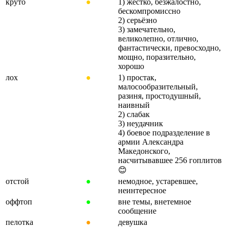
круто
●
1) жёстко, безжалостно,
бескомпромиссно
2) серьёзно
3) замечательно,
великолепно, отлично,
фантастически, превосходно,
мощно, поразительно,
хорошо
лох
●
1) простак,
малосообразительный,
разиня, простодушный,
наивный
2) слабак
3) неудачник
4) боевое подразделение в
армии Александра
Македонского,
насчитывавшее 256 гоплитов
😊
отстой
●
немодное, устаревшее,
неинтересное
оффтоп
●
вне темы, внетемное
сообщение
пелотка
●
девушка