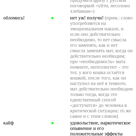
придумать фразу с русской
поговоркой «уйти, несолоно
хлебавши»)
обломись!
●
нет уж! получи!
(прим.: слово
употребляется на
эмоциональном накале, и
если оно действительно
необходимо, то нет смысла
его заменять, как и нет
смысла заменять мат, когда он
действительно необходим;
про «необходимость» мата
помните, интеллигент – это
тот, у кого кошка остаётся
кошкой, после того, как он
наступил на неё в темноте,
мат действительно необходим
только тогда, когда это
единственный способ
«достучатся» до человека в
критической ситуации; то же
самое и с этим словом)
кайф
●
удовольствие, наркотическое
опьянение и его
положительные эффекты