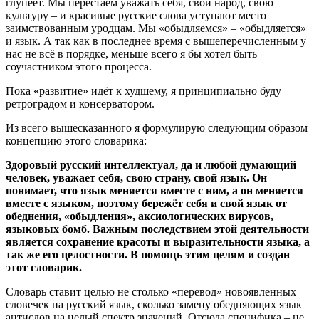
глупеет. Мы перестаём уважать себя, свой народ, свою
культуру – и красивые русские слова уступают место
заимствованным уродцам. Мы «обыдляемся» – «обыдляется»
и язык. А так как в последнее время с вышеперечисленным у
нас не всё в порядке, меньше всего я бы хотел быть
соучастником этого процесса.
Пока «развитие» идёт к худшему, я принципиально буду
ретроградом и консерватором.
Из всего вышесказанного я формулирую следующим образом
концепцию этого словарика:
Здоровый русский интеллектуал, да и любой думающий
человек, уважает себя, свою страну, свой язык. Он
понимает, что язык меняется вместе с ним, а он меняется
вместе с языком, поэтому бережёт себя и свой язык от
обеднения, «обыдления», аксиологических вирусов,
языковых бомб. Важным последствием этой деятельности
является сохранение красоты и выразительности языка, а
так же его целостности. В помощь этим целям и создан
этот словарик.
Словарь ставит целью не столько «перевод» новоявленных
словечек на русский язык, сколько замену обедняющих язык
антислов на целый спектр значений. Отсюда специфика – не