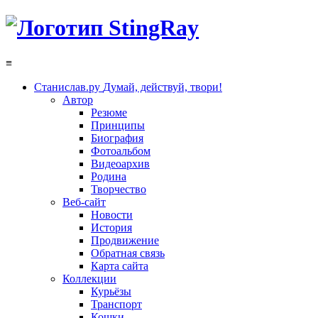
≡
Станислав.ру
Думай, действуй, твори!
Автор
Резюме
Принципы
Биография
Фотоальбом
Видеоархив
Родина
Творчество
Веб-сайт
Новости
История
Продвижение
Обратная связь
Карта сайта
Коллекции
Курьёзы
Транспорт
Кошки