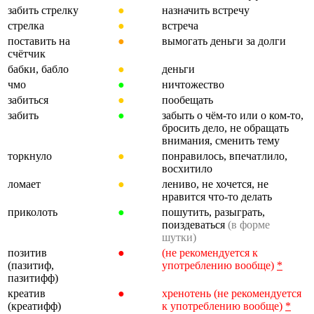
забить стрелку
●
назначить встречу
стрелка
●
встреча
поставить на
●
вымогать деньги за долги
счётчик
бабки, бабло
●
деньги
чмо
●
ничтожество
забиться
●
пообещать
забить
●
забыть о чём-то или о ком-то,
бросить дело, не обращать
внимания, сменить тему
торкнуло
●
понравилось, впечатлило,
восхитило
ломает
●
лениво, не хочется, не
нравится что-то делать
приколоть
●
пошутить, разыграть,
поиздеваться
(в форме
шутки)
позитив
●
(не рекомендуется к
(пазитиф,
употреблению вообще)
*
пазитифф)
креатив
●
хренотень (не рекомендуется
(креатифф)
к употреблению вообще)
*