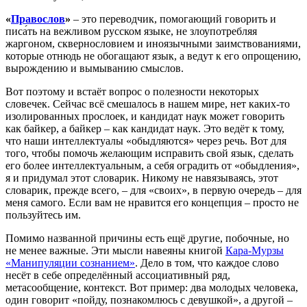
«
Правослов
»
– это переводчик, помогающий говорить и
писа́ть на вежливом русском языке, не злоупотребляя
жаргоном, сквернословием и иноязычными заимствованиями,
которые отнюдь не обогащают язык, а ведут к его опрощению,
вырождению и вымыванию смыслов.
Вот поэтому и встаёт вопрос о полезности некоторых
словечек. Сейчас всё смешалось в нашем мире, нет каких-то
изолированных прослоек, и кандидат наук может говорить
как байкер, а байкер – как кандидат наук. Это ведёт к тому,
что наши интеллектуалы «обыдляются» через речь. Вот для
того, чтобы помочь желающим исправить свой язык, сделать
его более интеллектуальным, а себя оградить от «обыдления»,
я и придумал этот словарик. Никому не навязываясь, этот
словарик, прежде всего, – для «своих», в первую очередь – для
меня самого. Если вам не нравится его концепция – просто не
пользуйтесь им.
Помимо названной причины есть ещё другие, побочные, но
не менее важные. Эти мысли навеяны книгой
Кара-Мурзы
«Манипуляции сознанием»
. Дело в том, что каждое слово
несёт в себе определённый ассоциативный ряд,
метасообщение, контекст. Вот пример: два молодых человека,
один говорит «пойду, познакомлюсь с девушкой», а другой –