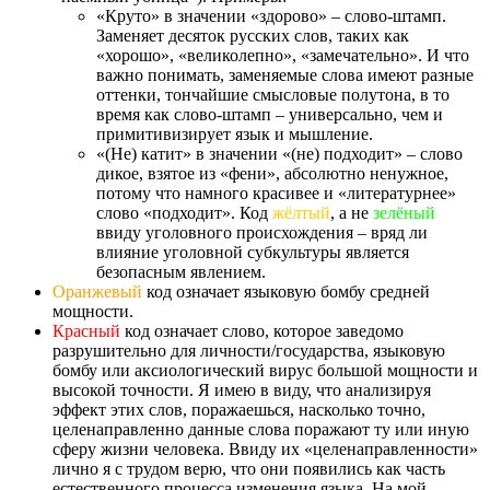
«Круто» в значении «здорово» – слово-штамп.
Заменяет десяток русских слов, таких как
«хорошо», «великолепно», «замечательно». И что
важно понимать, заменяемые слова имеют разные
оттенки, тончайшие смысловые полутона, в то
время как слово-штамп – универсально, чем и
примитивизирует язык и мышление.
«(Не) катит» в значении «(не) подходит» – слово
дикое, взятое из «фени», абсолютно ненужное,
потому что намного красивее и «литературнее»
слово «подходит». Код
жёлтый
, а не
зелёный
ввиду уголовного происхождения – вряд ли
влияние уголовной субкультуры является
безопасным явлением.
Оранжевый
код означает языковую бомбу средней
мощности.
Красный
код означает слово, которое заведомо
разрушительно для личности/государства, языковую
бомбу или аксиологический вирус большой мощности и
высокой точности. Я имею в виду, что анализируя
эффект этих слов, поражаешься, насколько точно,
целенаправленно данные слова поражают ту или иную
сферу жизни человека. Ввиду их «целенаправленности»
лично я с трудом верю, что они появились как часть
естественного процесса изменения языка. На мой