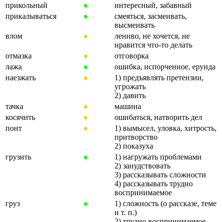
прикольный
●
интересный, забавный
прикалываться
●
смеяться, засмеивать,
высмеивать
влом
●
лениво, не хочется, не
нравится что-то делать
отмазка
●
отговорка
лажа
●
ошибка, испорченное, ерунда
наезжать
●
1) предъявлять претензии,
угрожать
2) давить
тачка
●
машина
косячить
●
ошибаться, натворить дел
понт
●
1) вымысел, уловка, хитрость,
притворство
2) показуха
грузить
●
1) нагружать проблемами
2) занудствовать
3) рассказывать сложности
4) рассказывать трудно
воспринимаемое
груз
●
1) сложность (о рассказе, теме
и т. п.)
2) трудно воспринимаемое