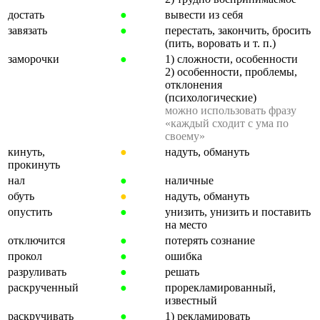
достать
●
вывести из себя
завязать
●
перестать, закончить, бросить
(пить, воровать и т. п.)
заморочки
●
1) сложности, особенности
2) особенности, проблемы,
отклонения
(психологические)
можно использовать фразу
«каждый сходит с ума по
своему»
кинуть,
●
надуть, обмануть
прокинуть
нал
●
наличные
обуть
●
надуть, обмануть
опустить
●
унизить, унизить и поставить
на место
отключится
●
потерять сознание
прокол
●
ошибка
разруливать
●
решать
раскрученный
●
прорекламированный,
известный
раскручивать
●
1) рекламировать