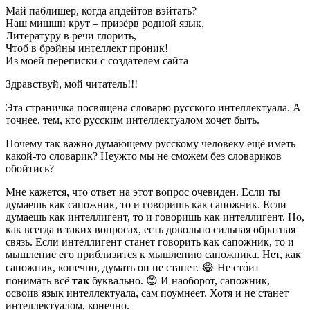
Май паблишер, когда апдейтов вэйтать?
Наш мишшн крут – призёрв родной язык,
Литературу в речи глорить,
Чтоб в брэйны интеллект проник!
Из моей переписки с создателем сайта
Здравствуй, мой читатель!!!
Эта страничка посвящена словарю русского интеллектуала. А
точнее, тем, кто русским интеллектуалом хочет быть.
Почему так важно думающему русскому человеку ещё иметь
какой-то словарик? Неужто мы не сможем без словариков
обойтись?
Мне кажется, что ответ на этот вопрос очевиден. Если ты
думаешь как сапожник, то и говоришь как сапожник. Если
думаешь как интеллигент, то и говоришь как интеллигент. Но,
как всегда в таких вопросах, есть довольно сильная обратная
связь. Если интеллигент станет говорить как сапожник, то и
мышление его приблизится к мышлению сапожника. Нет, как
сапожник, конечно, думать он не станет. 😂 Не сто́ит
понимать всё
так
буквально. 😊 И наоборот, сапожник,
освоив язык интеллектуала, сам поумнеет. Хотя и не станет
интеллектуалом, конечно.