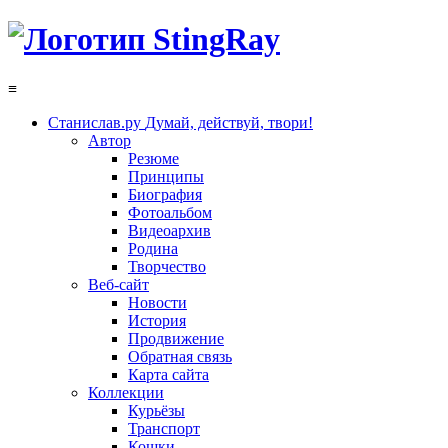
≡
Станислав.ру
Думай, действуй, твори!
Автор
Резюме
Принципы
Биография
Фотоальбом
Видеоархив
Родина
Творчество
Веб-сайт
Новости
История
Продвижение
Обратная связь
Карта сайта
Коллекции
Курьёзы
Транспорт
Кошки