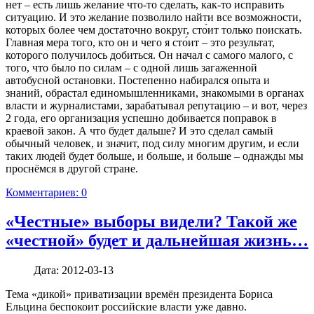
нет – есть лишь желание что-то сделать, как-то исправить
ситуацию. И это желание позволило найти все возможности,
которых более чем достаточно вокруг, сто́ит только поискать.
Главная мера того, кто он и чего я сто́ит – это результат,
которого получилось добиться. Он начал с самого малого, с
того, что было по силам – с одной лишь загаженной
автобусной остановки. Постепенно набирался опыта и
знаний, обрастал единомышленниками, знакомыми в органах
власти и журналистами, зарабатывал репутацию – и вот, через
2 года, его организация успешно добивается поправок в
краевой закон. А что будет дальше? И это сделал самый
обычный человек, и значит, под силу многим другим, и если
таких людей будет больше, и больше, и больше – однажды мы
проснёмся в другой стране.
Комментариев: 0
«Честные» выборы видели? Такой же
«честной» будет и дальнейшая жизнь…
Дата:
2012-03-13
Тема «дикой» приватизации времён президента Бориса
Ельцина беспокоит российские власти уже давно.