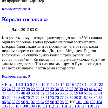
их пророческий характер.
Комментариев: 0
Короли госзаказа
Дата:
2012-03-01
Как узнать, кому выгодна существующая власть? Мы нашли
один из способов. Forbes проанализировал госконтракты,
которые были заключены за последние четыре года, когда
первым лицом в стране был Дмитрий Медведев. Подсчитав
госзакупки на общую сумму более 5 трлн. рублей, мы
составили рейтинг бизнесменов, получивших самые крупные
заказы государства. Так называемые друзья Путина сегодня
являются главными партнёрами государства.
Комментариев: 0
« Назад
1
2
3
4
5
6
7
8
9
10
11
12
13
14
15
16
17
18
19
20
21
22
23
24
25
26
27
28
29
30
31
32
33
34
35
36
37
38
39
40
41
42
43
44
45
46
47
48
49
50
51
52
53
54
55
56
57
58
59
60
61
62
63
64
65
66
67
68
69
70
71
72
73
74
75
76
77
78
79
80
81
82
83
84
85
86
87
88
89
90
91
92
93
94
95
96
97
98
99
100
101
102
103
104
105
106
107
108
109
110
111
112
113
114
115
116
117
118
119