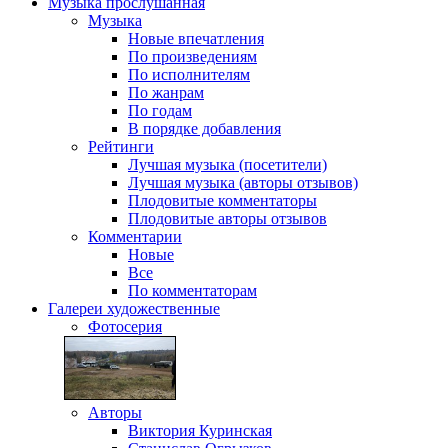
Музыка
прослушанная
Музыка
Новые впечатления
По произведениям
По исполнителям
По жанрам
По годам
В порядке добавления
Рейтинги
Лучшая музыка (посетители)
Лучшая музыка (авторы отзывов)
Плодовитые комментаторы
Плодовитые авторы отзывов
Комментарии
Новые
Все
По комментаторам
Галереи
художественные
Фотосерия
Авторы
Виктория Куринская