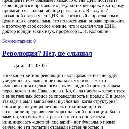
президента РФ» обязывает каждого члена ЦИК поставить
свою подпись в протоколе о результатах выборов, к которому
прилагается сводная таблица результатов. В силу п. 7
названной статьи член ЦИК, не согласный с протоколом в
целом или с отдельными его положениями вправе приложить
к протоколу своё особое мнение, что и сделал член ЦИК,
доктор юридических наук, профессор Е. И. Колюшин.
Комментариев: 0
Революция? Нет, не слышал
Дата:
2012-03-06
Никакой «цветной революции» вот прямо сейчас не будет,
увиденное и услышанное показало, что имела место
импровизация с целью оседлать очевидный протест. Задача
персонажей типа Навального и Ко, была проста – засветиться
в виде главных борцов за справедливость и правду. И в целом
эта задача была выполнена: в условиях, когда структурная
оппозиция на улицы не пошла, стихийный протест
возглавили представители маргинальной оппозиции. Было
заметно, что они-то как раз и не против попытаться
инициировать «цветной сценарий» вот буквально прямо
сейчас, но эти попытки отдавали истеричностью и