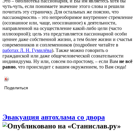
Это – библиотека пассионария, и Вы им являетесь хотя бы
чуть-чуть, если понимаете значение этого слова и решили
почитать эту страничку. Для остальных же поясню, что
пассионарность
– это непреоборимое внутреннее стремление
(осознанное или, чаще, неосознанное) к деятельности,
направленной на осуществление какой-либо цели (часто
иллюзорной); цель эта представляется пассионарной особи
ценнее даже собственной жизни, а тем более жизни и счастья
современников и соплеменников (подробнее читайте в
работах Л. Н. Гумилёва
). Также можно говорить о
гражданской или даже общечеловеческой сознательности
индивидуума. Ну или, совсем по-простому, – если Вам
не всё
равно
, что происходит с вашим окружением, то Вам сюда!
Поделиться
Эвакуация автохлама со двора