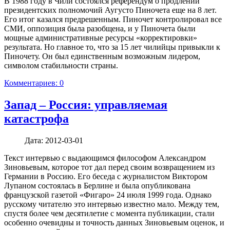
В 1988 году в Чили состоялся референдум о продлении
президентских полномочий Аугусто Пиночета еще на 8 лет.
Его итог казался предрешенным. Пиночет контролировал все
СМИ, оппозиция была разобщена, и у Пиночета были
мощные административные ресурсы «корректировки»
результата. Но главное то, что за 15 лет чилийцы привыкли к
Пиночету. Он был единственным возможным лидером,
символом стабильности страны.
Комментариев: 0
Запад – Россия: управляемая
катастрофа
Дата:
2012-03-01
Текст интервью с выдающимся философом Александром
Зиновьевым, которое тот дал перед своим возвращением из
Германии в Россию. Его беседа с журналистом Виктором
Лупаном состоялась в Берлине и была опубликована
французской газетой «Фигаро» 24 июля 1999 года. Однако
русскому читателю это интервью известно мало. Между тем,
спустя более чем десятилетие с момента публикации, стали
особенно очевидны и точность данных Зиновьевым оценок, и