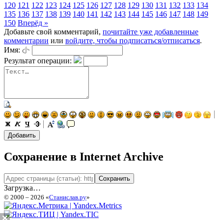
120
121
122
123
124
125
126
127
128
129
130
131
132
133
134
135
136
137
138
139
140
141
142
143
144
145
146
147
148
149
150
Вперёд »
Добавьте свой комментарий,
почитайте уже добавленные
комментарии
или
войдите, чтобы подписаться/отписаться
.
Имя:
Результат операции:
Сохранение в Internet Archive
Загрузка…
© 2000 – 2026 «
Станислав.ру
»