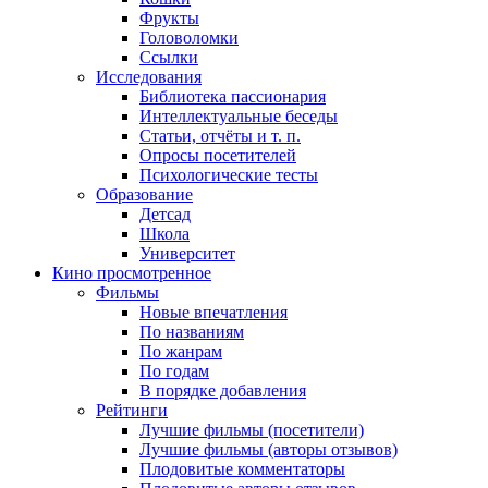
Фрукты
Головоломки
Ссылки
Исследования
Библиотека пассионария
Интеллектуальные беседы
Статьи, отчёты и т. п.
Опросы посетителей
Психологические тесты
Образование
Детсад
Школа
Университет
Кино
просмотренное
Фильмы
Новые впечатления
По названиям
По жанрам
По годам
В порядке добавления
Рейтинги
Лучшие фильмы (посетители)
Лучшие фильмы (авторы отзывов)
Плодовитые комментаторы