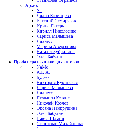
Станислав Огрызков
Архив
X1
Диана Козинцева
Евгений Семиряков
Ирина Лагерь
Кирилл Николаенко
Лариса Малышева
Лианесс
Марина Аверьянова
Наталья Зубрилина
Олег Бабулин
Проба пера
начинающих авторов
NaMe
А.К.А.
Будаев
Виктория Куринская
Лариса Малышева
Лианесс
Людмила Котане
Николай Козлов
Оксана Панкрушина
Олег Бабулин
Павел Шамин
Станислав Михайленко