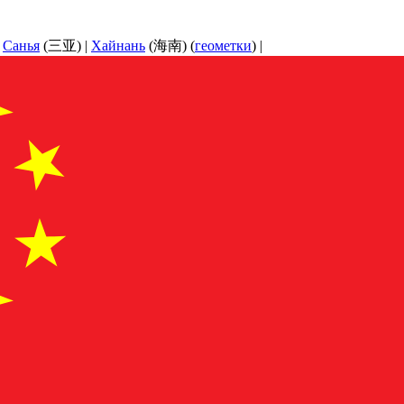
|
Санья
(三亚) |
Хайнань
(海南) (
геометки
) |