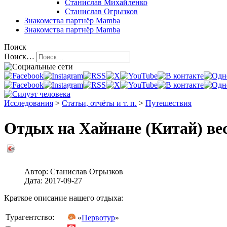
Станислав Михайленко
Станислав Огрызков
Знакомства
партнёр Mamba
Знакомства
партнёр Mamba
Поиск
Поиск…
Исследования
>
Статьи, отчёты и т. п.
>
Путешествия
Отдых на Хайнане (Китай) вес
Автор:
Станислав Огрызков
Дата:
2017-09-27
Краткое описание нашего отдыха:
Турагентство:
«
Первотур
»