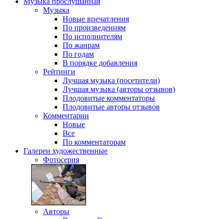
Музыка
прослушанная
Музыка
Новые впечатления
По произведениям
По исполнителям
По жанрам
По годам
В порядке добавления
Рейтинги
Лучшая музыка (посетители)
Лучшая музыка (авторы отзывов)
Плодовитые комментаторы
Плодовитые авторы отзывов
Комментарии
Новые
Все
По комментаторам
Галереи
художественные
Фотосерия
Авторы