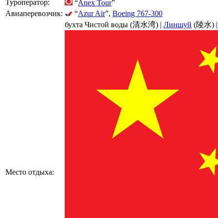
Туроператор:
“
Anex Tour
”
Авиаперевозчик:
“
Azur Air
”,
Boeing 767-300
бухта Чистой воды (清水湾) |
Линшуй
(陵水) 
Место отдыха: