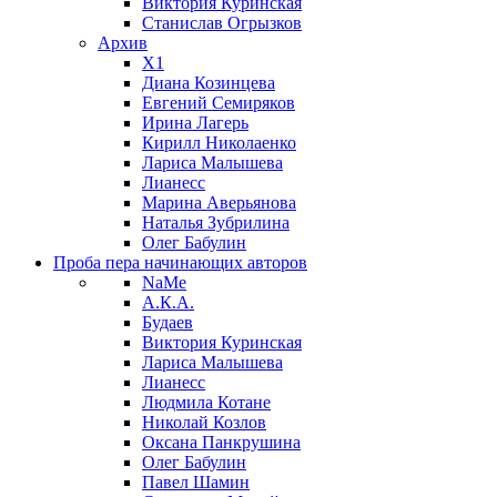
Виктория Куринская
Станислав Огрызков
Архив
X1
Диана Козинцева
Евгений Семиряков
Ирина Лагерь
Кирилл Николаенко
Лариса Малышева
Лианесс
Марина Аверьянова
Наталья Зубрилина
Олег Бабулин
Проба пера
начинающих авторов
NaMe
А.К.А.
Будаев
Виктория Куринская
Лариса Малышева
Лианесс
Людмила Котане
Николай Козлов
Оксана Панкрушина
Олег Бабулин
Павел Шамин