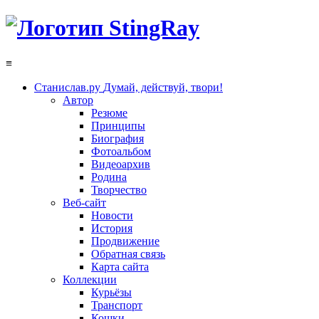
≡
Станислав.ру
Думай, действуй, твори!
Автор
Резюме
Принципы
Биография
Фотоальбом
Видеоархив
Родина
Творчество
Веб-сайт
Новости
История
Продвижение
Обратная связь
Карта сайта
Коллекции
Курьёзы
Транспорт
Кошки