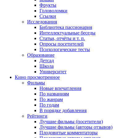
Фрукты
Головоломки
Ссылки
Исследования
Библиотека пассионария
Интеллектуальные беседы
Статьи, отчёты и т. п.
Опросы посетителей
Психологические тесты
Образование
Детсад
Школа
Университет
Кино
просмотренное
Фильмы
Новые впечатления
По названиям
По жанрам
По годам
В порядке добавления
Рейтинги
Лучшие фильмы (посетители)
Лучшие фильмы (авторы отзывов)
Плодовитые комментаторы