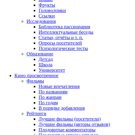
Фрукты
Головоломки
Ссылки
Исследования
Библиотека пассионария
Интеллектуальные беседы
Статьи, отчёты и т. п.
Опросы посетителей
Психологические тесты
Образование
Детсад
Школа
Университет
Кино
просмотренное
Фильмы
Новые впечатления
По названиям
По жанрам
По годам
В порядке добавления
Рейтинги
Лучшие фильмы (посетители)
Лучшие фильмы (авторы отзывов)
Плодовитые комментаторы