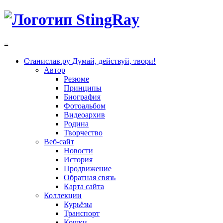
≡
Станислав.ру
Думай, действуй, твори!
Автор
Резюме
Принципы
Биография
Фотоальбом
Видеоархив
Родина
Творчество
Веб-сайт
Новости
История
Продвижение
Обратная связь
Карта сайта
Коллекции
Курьёзы
Транспорт
Кошки