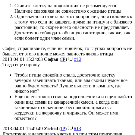
Ставить клетку на подоконник не рекомендуется.
Наличие сквозняка не совместимо с жизнью птицы.
Однозначного ответа на этот вопрос нет, но я склоняюсь
к тому, что если не кашлять прямо на птицу и с близкого
расстояния, то скорее всего опасности не представляет.
Достаточно соблюдать обычную санитарию, так же, как
если болеет один член семьи.
Софья, спрашивайте, если вы новичок, то глупых вопросов не
бывает, от этого вполне может зависеть жизнь птицы.
2013-04-01 15:24:03
Софья
(
IP
)
#12
Тогда еще спрошу.
Чтобы птица спокойно спала, достаточно клетку
вечером завешивать тканью, или мы своим шумом все
равно будем мешать? Лучше вынести в комнату, где
никого нет?
Еще он ест только семена подсолнечника и еще какой-то
один вид семян из канареечной смеси, а когда они
заканчиваются начинает беспокойно прыгать с
жердочки на жердочку и чирикать. Он может ими
объесться?
2013-04-01 15:49:49
Zicfrid
(
IP
)
#13
Достаточно занавешивать клетку, но при этом приглушив