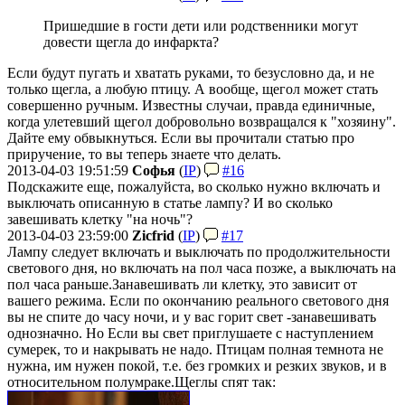
Пришедшие в гости дети или родственники могут
довести щегла до инфаркта?
Если будут пугать и хватать руками, то безусловно да, и не
только щегла, а любую птицу. А вообще, щегол может стать
совершенно ручным. Известны случаи, правда единичные,
когда улетевший щегол добровольно возвращался к "хозяину".
Дайте ему обвыкнуться. Если вы прочитали статью про
приручение, то вы теперь знаете что делать.
2013-04-03 19:51:59
Софья
(
IP
)
#16
Подскажите еще, пожалуйста, во сколько нужно включать и
выключать описанную в статье лампу? И во сколько
завешивать клетку "на ночь"?
2013-04-03 23:59:00
Zicfrid
(
IP
)
#17
Лампу следует включать и выключать по продолжительности
светового дня, но включать на пол часа позже, а выключать на
пол часа раньше.
Занавешивать ли клетку, это зависит от
вашего режима. Если по окончанию реального светового дня
вы не спите до часу ночи, и у вас горит свет -занавешивать
однозначно. Но Если вы свет приглушаете с наступлением
сумерек, то и накрывать не надо. Птицам полная темнота не
нужна, им нужен покой, т.е. без громких и резких звуков, и в
относительном полумраке.
Щеглы спят так: