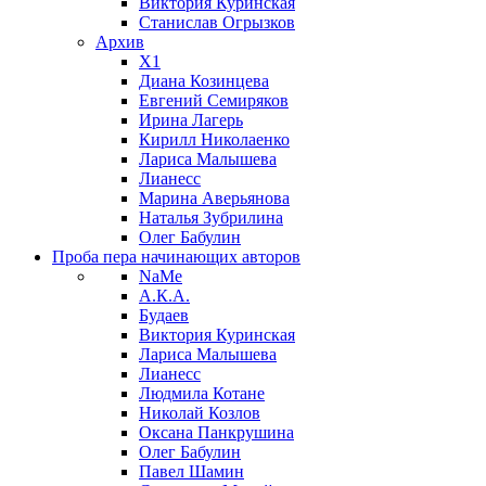
Виктория Куринская
Станислав Огрызков
Архив
X1
Диана Козинцева
Евгений Семиряков
Ирина Лагерь
Кирилл Николаенко
Лариса Малышева
Лианесс
Марина Аверьянова
Наталья Зубрилина
Олег Бабулин
Проба пера
начинающих авторов
NaMe
А.К.А.
Будаев
Виктория Куринская
Лариса Малышева
Лианесс
Людмила Котане
Николай Козлов
Оксана Панкрушина
Олег Бабулин
Павел Шамин