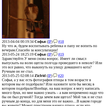
2013-04-04 00:19:34
Софья
(
IP
)
#18
Ну что ж, будем воспитывать ребенка и папу не вопить по
вечерам.
Спасибо за консультации!
2013-05-24 18:25:19
Софья
(
IP
)
#19
Здравствуйте.
У меня снова вопрос. Имеет ли смысл
выпускать на волю щегла полгода проведшего в неволе? Или
это все равно, что выкинуть на улицу домашнего кота?
Ручным он не стал.
2013-05-25 02:08:14
Zicfrid
(
IP
)
#20
Софья, а у вас есть фотография птицы в том возрасте в
котором вы ее подобрали? Или назовите хотя бы месяц в
котором подобрали!
Вообще, на ваш вопрос я могу написать
много букв, но мне важно узнать – а вам непременно надо что
бы он был ручной? Тогда зачем вам щегол? Мой так и не стал
ручным до конца, но для меня это не важно…
В каком городе
вы живете? Может пристроим вашего птица, если что….