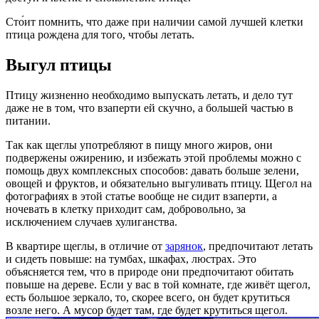
Сто́ит помнить, что даже при наличии самой лучшей клетки
птица рождена для того, чтобы летать.
Выгул птицы
Птицу жизненно необходимо выпускать летать, и дело тут
даже не в том, что взаперти ей скучно, а большей частью в
питании.
Так как щеглы употребляют в пищу много жиров, они
подвержены ожирению, и избежать этой проблемы можно с
помощь двух комплексных способов: давать больше зелени,
овощей и фруктов, и обязательно выгуливать птицу. Щегол на
фотографиях в этой статье вообще не сидит взаперти, а
ночевать в клетку приходит сам, добровольно, за
исключением случаев хулиганства.
В квартире щеглы, в отличие от
зарянок
, предпочитают летать
и сидеть повыше: на тумбах, шкафах, люстрах. Это
объясняется тем, что в природе они предпочитают обитать
повыше на дереве. Если у вас в той комнате, где живёт щегол,
есть большое зеркало, то, скорее всего, он будет крутиться
возле него. А мусор будет там, где будет крутиться щегол.