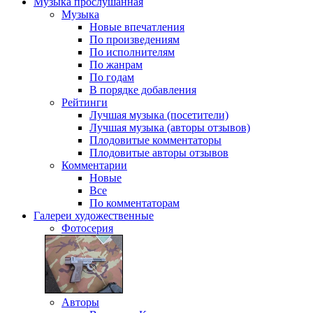
Музыка
прослушанная
Музыка
Новые впечатления
По произведениям
По исполнителям
По жанрам
По годам
В порядке добавления
Рейтинги
Лучшая музыка (посетители)
Лучшая музыка (авторы отзывов)
Плодовитые комментаторы
Плодовитые авторы отзывов
Комментарии
Новые
Все
По комментаторам
Галереи
художественные
Фотосерия
Авторы