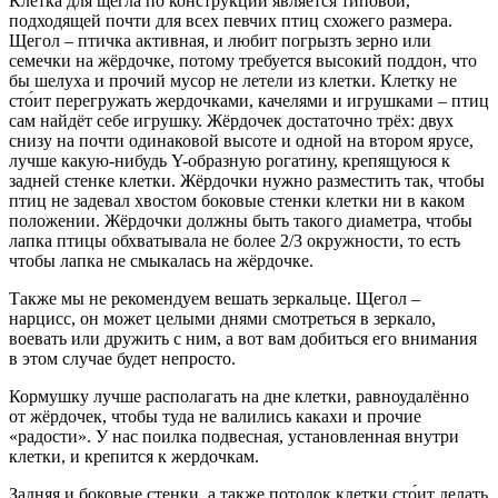
Клетка для щегла по конструкции является типовой,
подходящей почти для всех певчих птиц схожего размера.
Щегол – птичка активная, и любит погрызть зерно или
семечки на жёрдочке, потому требуется высокий поддон, что
бы шелуха и прочий мусор не летели из клетки. Клетку не
сто́ит перегружать жердочками, качелями и игрушками – птиц
сам найдёт себе игрушку. Жёрдочек достаточно трёх: двух
снизу на почти одинаковой высоте и одной на втором ярусе,
лучше какую-нибудь Y-образную рогатину, крепящуюся к
задней стенке клетки. Жёрдочки нужно разместить так, чтобы
птиц не задевал хвостом боковые стенки клетки ни в каком
положении. Жёрдочки должны быть такого диаметра, чтобы
лапка птицы обхватывала не более 2/3 окружности, то есть
чтобы лапка не смыкалась на жёрдочке.
Также мы не рекомендуем вешать зеркальце. Щегол –
нарцисс, он может целыми днями смотреться в зеркало,
воевать или дружить с ним, а вот вам добиться его внимания
в этом случае будет непросто.
Кормушку лучше располагать на дне клетки, равноудалённо
от жёрдочек, чтобы туда не валились какахи и прочие
«радости». У нас поилка подвесная, установленная внутри
клетки, и крепится к жердочкам.
Задняя и боковые стенки, а также потолок клетки сто́ит делать