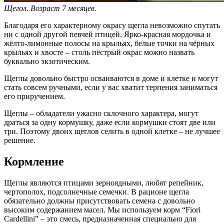
Щегол. Возраст 7 месяцев.
Благодаря его характерному окрасу щегла невозможно спутать
ни с одной другой певчей птицей. Ярко-красная мордочка и
жёлто-лимонные полосы на крыльях, белые точки на чёрных
крыльях и хвосте – столь пёстрый окрас можно назвать
буквально экзотическим.
Щеглы довольно быстро осваиваются в доме и клетке и могут
стать совсем ручными, если у вас хватит терпения заниматься
его приручением.
Щеглы – обладатели ужасно склочного характера, могут
драться за одну кормушку, даже если кормушки стоят две или
три. Поэтому двоих щеглов селить в одной клетке – не лучшее
решение.
Кормление
Щеглы являются птицами зерноядными, любят репейник,
чертополох, подсолнечные семечки. В рационе щегла
обязательно должны присутствовать семена с довольно
высоким содержанием масел. Мы используем корм “Fiori
Cardellini” – это смесь, предназначенная специально для