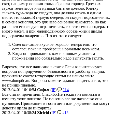
свет, например оставив только бра или торшер. Громких
звуков телевизора или музыки быть не должно. Клетку
таскать туда-сюда не следует, она должна стоять в одном
месте, это важно.
В первую очередь он съедает подсолнечник,
и семена конопли, это для него основное лакомство, но как
раз в нем его следует ограничивать, т.к. эти семена содержат
много масел, и при малоподвижном образе жизни щеглы
подвержены ожирению. Что из этого следует:
Съел все самое вкусное, хорошо, теперь ешь что
осталось пока не проберешь нормально весь корм.
Когда он привыкнет к вам и к новым условиям
проживания его обязательно надо выпускать гулять.
Впрочем, это все написано в статье.
Если вас интересуют
вопросы по приручению, безопасности и удобству выгула,
прочитайте соответствующие статьи на нашем сайте
www.domptic.ru. Вопросы можете задавать и здесь и там, это
не принципиально.
2013-04-01 16:10:54
Софья
(
IP
)
#14
Все статьи прочитала. Спасибо.
Не таскать из комнаты в
комнату тоже понятно. Не понятно все же насколько они
пугливые. Пришедшие в гости дети или родственники могут
довести щегла до инфаркта?
2013-04-01 16:38:24
Zicfrid
(
IP
)
#15