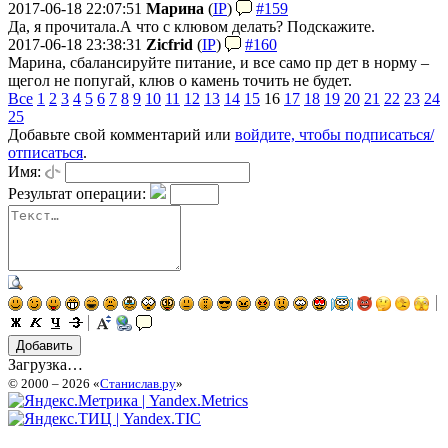
2017-06-18 22:07:51
Марина
(
IP
)
#159
Да, я прочитала.
А что с клювом делать? Подскажите.
2017-06-18 23:38:31
Zicfrid
(
IP
)
#160
Марина, сбалансируйте питание, и все само пр дет в норму –
щегол не попугай, клюв о камень точить не будет.
Все
1
2
3
4
5
6
7
8
9
10
11
12
13
14
15
16
17
18
19
20
21
22
23
24
25
Добавьте свой комментарий или
войдите, чтобы подписаться/
отписаться
.
Имя:
Результат операции:
Загрузка…
© 2000 – 2026 «
Станислав.ру
»