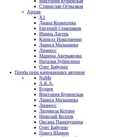
Виктория Куринская
Станислав Огрызков
Архив
X1
Диана Козинцева
Евгений Семиряков
Ирина Лагерь
Кирилл Николаенко
Лариса Малышева
Лианесс
Марина Аверьянова
Наталья Зубрилина
Олег Бабулин
Проба пера
начинающих авторов
NaMe
А.К.А.
Будаев
Виктория Куринская
Лариса Малышева
Лианесс
Людмила Котане
Николай Козлов
Оксана Панкрушина
Олег Бабулин
Павел Шамин