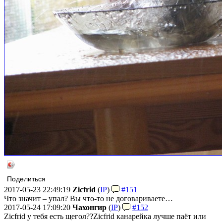
Поделиться
2017-05-23 22:49:19
Zicfrid
(
IP
)
#151
Что значит – упал? Вы что-то не договариваете…
2017-05-24 17:09:20
Чахонгир
(
IP
)
#152
Zicfrid у тебя есть щегол??
Zicfrid канарейка лучше паёт или