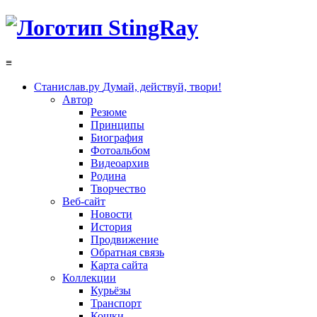
≡
Станислав.ру
Думай, действуй, твори!
Автор
Резюме
Принципы
Биография
Фотоальбом
Видеоархив
Родина
Творчество
Веб-сайт
Новости
История
Продвижение
Обратная связь
Карта сайта
Коллекции
Курьёзы
Транспорт
Кошки