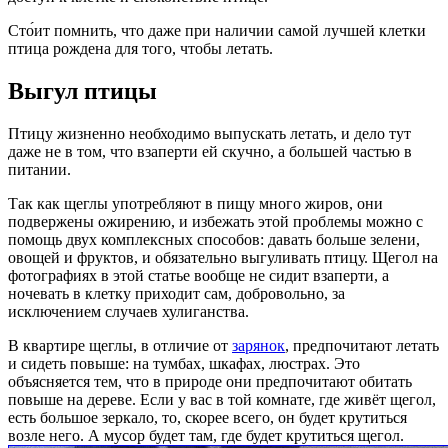
Сто́ит помнить, что даже при наличии самой лучшей клетки
птица рождена для того, чтобы летать.
Выгул птицы
Птицу жизненно необходимо выпускать летать, и дело тут
даже не в том, что взаперти ей скучно, а большей частью в
питании.
Так как щеглы употребляют в пищу много жиров, они
подвержены ожирению, и избежать этой проблемы можно с
помощь двух комплексных способов: давать больше зелени,
овощей и фруктов, и обязательно выгуливать птицу. Щегол на
фотографиях в этой статье вообще не сидит взаперти, а
ночевать в клетку приходит сам, добровольно, за
исключением случаев хулиганства.
В квартире щеглы, в отличие от
зарянок
, предпочитают летать
и сидеть повыше: на тумбах, шкафах, люстрах. Это
объясняется тем, что в природе они предпочитают обитать
повыше на дереве. Если у вас в той комнате, где живёт щегол,
есть большое зеркало, то, скорее всего, он будет крутиться
возле него. А мусор будет там, где будет крутиться щегол.