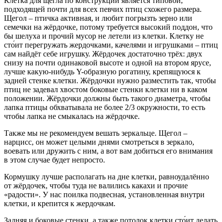
Клетка для щегла по конструкции является типовой,
подходящей почти для всех певчих птиц схожего размера.
Щегол – птичка активная, и любит погрызть зерно или
семечки на жёрдочке, потому требуется высокий поддон, что
бы шелуха и прочий мусор не летели из клетки. Клетку не
сто́ит перегружать жердочками, качелями и игрушками – птиц
сам найдёт себе игрушку. Жёрдочек достаточно трёх: двух
снизу на почти одинаковой высоте и одной на втором ярусе,
лучше какую-нибудь Y-образную рогатину, крепящуюся к
задней стенке клетки. Жёрдочки нужно разместить так, чтобы
птиц не задевал хвостом боковые стенки клетки ни в каком
положении. Жёрдочки должны быть такого диаметра, чтобы
лапка птицы обхватывала не более 2/3 окружности, то есть
чтобы лапка не смыкалась на жёрдочке.
Также мы не рекомендуем вешать зеркальце. Щегол –
нарцисс, он может целыми днями смотреться в зеркало,
воевать или дружить с ним, а вот вам добиться его внимания
в этом случае будет непросто.
Кормушку лучше располагать на дне клетки, равноудалённо
от жёрдочек, чтобы туда не валились какахи и прочие
«радости». У нас поилка подвесная, установленная внутри
клетки, и крепится к жердочкам.
Задняя и боковые стенки, а также потолок клетки сто́ит делать