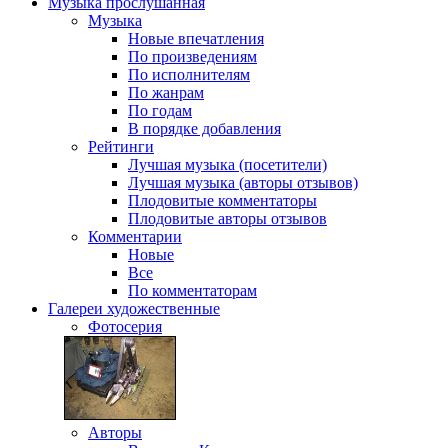
Музыка
прослушанная
Музыка
Новые впечатления
По произведениям
По исполнителям
По жанрам
По годам
В порядке добавления
Рейтинги
Лучшая музыка (посетители)
Лучшая музыка (авторы отзывов)
Плодовитые комментаторы
Плодовитые авторы отзывов
Комментарии
Новые
Все
По комментаторам
Галереи
художественные
Фотосерия
Авторы