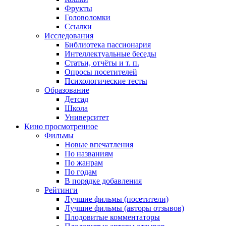
Фрукты
Головоломки
Ссылки
Исследования
Библиотека пассионария
Интеллектуальные беседы
Статьи, отчёты и т. п.
Опросы посетителей
Психологические тесты
Образование
Детсад
Школа
Университет
Кино
просмотренное
Фильмы
Новые впечатления
По названиям
По жанрам
По годам
В порядке добавления
Рейтинги
Лучшие фильмы (посетители)
Лучшие фильмы (авторы отзывов)
Плодовитые комментаторы