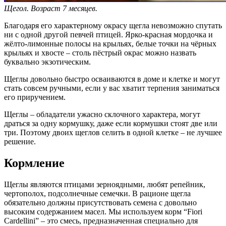
Щегол. Возраст 7 месяцев.
Благодаря его характерному окрасу щегла невозможно спутать
ни с одной другой певчей птицей. Ярко-красная мордочка и
жёлто-лимонные полосы на крыльях, белые точки на чёрных
крыльях и хвосте – столь пёстрый окрас можно назвать
буквально экзотическим.
Щеглы довольно быстро осваиваются в доме и клетке и могут
стать совсем ручными, если у вас хватит терпения заниматься
его приручением.
Щеглы – обладатели ужасно склочного характера, могут
драться за одну кормушку, даже если кормушки стоят две или
три. Поэтому двоих щеглов селить в одной клетке – не лучшее
решение.
Кормление
Щеглы являются птицами зерноядными, любят репейник,
чертополох, подсолнечные семечки. В рационе щегла
обязательно должны присутствовать семена с довольно
высоким содержанием масел. Мы используем корм “Fiori
Cardellini” – это смесь, предназначенная специально для