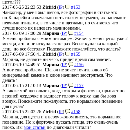
щегол???
2017-05-25 22:23:53
Zicfrid
(
IP
)
#153
Чанхогир, у меня был щегол, все фотографии в статье это
он.
Канарейки изначально петь толком не умеют, их напевают
певчими птицами, в то числе и щеглами, но считается что
лучше всего их напевать малиновками.
2017-06-09 17:00:29
Марина
(
IP
)
#154
У меня проблема с моим питомцем. Живет у меня щегол уже 2
месяца, а та и не искупался не раз. Весит купалка каждый
день, но все бестолку. Подскажите пожалуйста, что делать?
2017-06-09 17:56:41
Zicfrid
(
IP
)
#155
Марина, не делайте ни чего, придёт время сам залезет.
2017-06-10 14:49:51
Марина
(
IP
)
#156
А вот еще проблема. Щегол не хочет точить клюв об
минеральный камень и клюв начинает заостряться. Что
делать?
2017-06-15 21:10:13
Марина
(
IP
)
#157
А также мой щегольчик, когда открыта форточка, прыгает по
верхней жердочке и задирает голову к верху, как бы ловя
воздух. Подскажите пожалуйста, это нормальное поведение
для щегла?
2017-06-15 22:02:26
Zicfrid
(
IP
)
#158
Марина, для щегла и к верху жопом висеть, это нормальное
поведение. Но к форточке пускать птица, это очень-очень
плохо. Вы
мои статьи
по-диагонали читали?