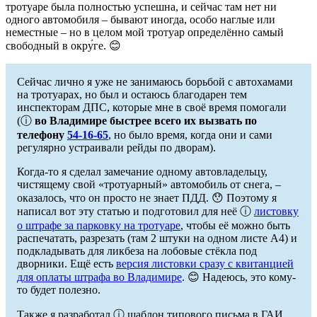
тротуаре была полностью успешна, и сейчас там нет ни
одного автомобиля – бывают иногда, особо наглые или
неместные – но в целом мой тротуар определённо самый
свободный в окру́ге. 😊
Сейчас лично я уже не занимаюсь борьбой с автохамами
на тротуарах, но был и остаюсь благодарен тем
инспекторам ДПС, которые мне в своё время помогали
(ⓘ
во Владимире быстрее всего их вызвать по
телефону
54-16-65
, но было время, когда они и сами
регулярно устраивали рейды по дворам).
Когда-то я сделал замечание одному автовладельцу,
чистящему свой «тротуарный» автомобиль от снега, –
оказалось, что он просто не знает ПДД. 😯 Поэтому я
написал вот эту статью и подготовил для неё ⓘ
листовку
о штрафе за парковку на тротуаре
, чтобы её можно быть
распечатать, разрезать (там 2 штуки на одном листе A4) и
подкладывать для ликбеза на лобовые стёкла под
дворники. Ещё есть
версия листовки сразу с квитанцией
для оплаты штрафа во Владимире
. 😊 Надеюсь, это кому-
то будет полезно.
Также я разработал ⓘ шаблон типового письма в ГАИ,