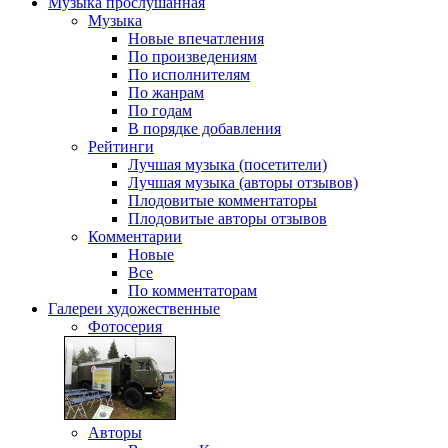
Музыка
прослушанная
Музыка
Новые впечатления
По произведениям
По исполнителям
По жанрам
По годам
В порядке добавления
Рейтинги
Лучшая музыка (посетители)
Лучшая музыка (авторы отзывов)
Плодовитые комментаторы
Плодовитые авторы отзывов
Комментарии
Новые
Все
По комментаторам
Галереи
художественные
Фотосерия
Авторы