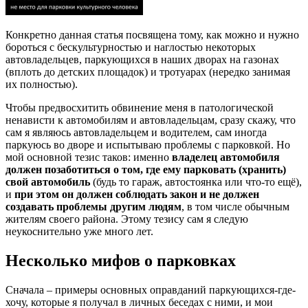
Конкретно данная статья посвящена тому, как можно и нужно
бороться с бескультурностью и наглостью некоторых
автовладельцев, паркующихся в наших дворах на газонах
(вплоть до детских площадок) и тротуарах (нередко занимая
их полностью).
Чтобы предвосхитить обвинение меня в патологической
ненависти к автомобилям и автовладельцам, сразу скажу, что
сам я являюсь автовладельцем и водителем, сам иногда
паркуюсь во дворе и испытываю проблемы с парковкой. Но
мой основной тезис таков: именно
владелец автомобиля
должен позаботиться о том, где ему парковать (хранить)
свой автомобиль
(будь то гараж, автостоянка или что-то ещё),
и
при этом он должен соблюдать закон и не должен
создавать проблемы другим людям
, в том числе обычным
жителям своего района. Этому тезису сам я следую
неукоснительно уже много лет.
Несколько мифов о парковках
Сначала – примеры основных оправданий паркующихся-где-
хочу, которые я получал в личных беседах с ними, и мои