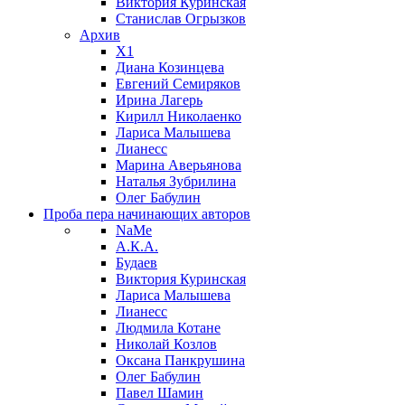
Виктория Куринская
Станислав Огрызков
Архив
X1
Диана Козинцева
Евгений Семиряков
Ирина Лагерь
Кирилл Николаенко
Лариса Малышева
Лианесс
Марина Аверьянова
Наталья Зубрилина
Олег Бабулин
Проба пера
начинающих авторов
NaMe
А.К.А.
Будаев
Виктория Куринская
Лариса Малышева
Лианесс
Людмила Котане
Николай Козлов
Оксана Панкрушина
Олег Бабулин
Павел Шамин