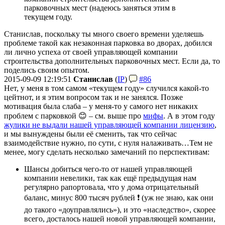
парковочных мест (надеюсь заняться этим в
текущем году.
Станислав, поскольку ты много своего времени уделяешь
проблеме такой как незаконная парковка во дворах, добился
ли лично успеха от своей управляющей компании
строительства дополнительных парковочных мест. Если да, то
поделись своим опытом.
2015-09-09 12:19:51
Станислав
(
IP
)
#86
Нет, у меня в том самом «текущем году» случился какой-то
цейтнот, и я этим вопросом так и не занялся. Позже
мотивация была слаба – у меня-то у самого нет никаких
проблем с парковкой 😊 – см. выше про
мифы
. А в этом году
жулики не выдали нашей управляющей компании лицензию
,
и мы вынуждены были её сменить, так что сейчас
взаимодействие нужно, по сути, с нуля налаживать…
Тем не
менее, могу сделать несколько замечаний по перспективам:
Шансы добиться чего-то от нашей управляющей
компании невелики, так как ещё предыдущая нам
регулярно рапортовала, что у дома отрицательный
баланс, минус 800 тысяч рублей ❗️ (уж не знаю, как они
до такого «доуправлялись»), и это «наследство», скорее
всего, досталось нашей новой управляющей компании,