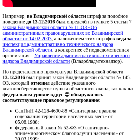
Например,
во Владимирской области
штраф за подобное
поведение
до 13.12.2016 был
определён в пункте 5 статьи 7
закона Владимирской области № 11-ОЗ «Об
административных правонарушениях во Владимирской
области» от 14.02.2003
, а наложением этих штрафов
ведала
инспекция административно-технического надзора
Владимирской области
, а конкретнее её подведомственная
организация –
Управление административно-технического
надзора Владимирской области
(Владобладмтехнадзор).
По представлению прокуратуры Владимирской области
13.12.2016
был принят закон Владимирской области № 145-
ОЗ, который
отменил
действие указанного
«газоносберегающего» пункта областного закона, так как
на
федеральном уровне вдруг 😊 обнаружилось
соответствующее правовое регулирование
:
СанПиН 42-128-4690-88 «Санитарные правила
содержания территорий населённых мест» от
05.08.1988;
федеральный закон № 52-ФЗ «О санитарно-
эпидемиологическом благополучии населения» от
30.03.1999;