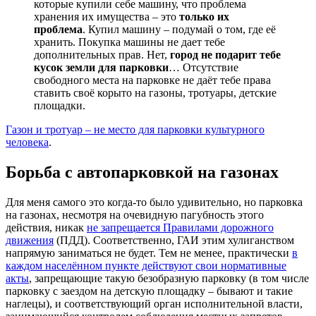
которые купили себе машину, что проблема
хранения их имущества – это
только их
проблема
. Купил машину – подумай о том, где её
хранить. Покупка машины не дает тебе
дополнительных прав. Нет,
город не подарит тебе
кусок земли для парковки
… Отсутствие
свободного места на парковке не даёт тебе права
ставить своё корыто на газоны, тротуары, детские
площадки.
Газон и тротуар – не место для парковки культурного
человека
.
Борьба с автопарковкой на газонах
Для меня самого это когда-то было удивительно, но парковка
на газонах, несмотря на очевидную пагубность этого
действия, никак
не запрещается Правилами дорожного
движения
(ПДД). Соответственно, ГАИ этим хулиганством
напрямую заниматься не будет. Тем не менее, практически
в
каждом населённом пункте действуют свои нормативные
акты
, запрещающие такую безобразную парковку (в том числе
парковку с заездом на детскую площадку – бывают и такие
наглецы), и соответствующий орган исполнительной власти,