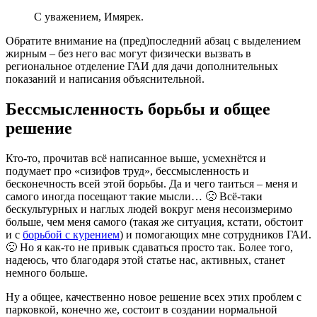
С уважением, Имярек.
Обратите внимание на (пред)последний абзац с выделением
жирным – без него вас могут физически вызвать в
региональное отделение ГАИ для дачи дополнительных
показаний и написания объяснительной.
Бессмысленность борьбы и общее
решение
Кто-то, прочитав всё написанное выше, усмехнётся и
подумает про «сизифов труд», бессмысленность и
бесконечность всей этой борьбы. Да и чего таиться – меня и
самого иногда посещают такие мысли… 🙁 Всё-таки
бескультурных и наглых людей вокруг меня несоизмеримо
больше, чем меня самого (такая же ситуация, кстати, обстоит
и с
борьбой с курением
) и помогающих мне сотрудников ГАИ.
🙁 Но я как-то не привык сдаваться просто так. Более того,
надеюсь, что благодаря этой статье нас, активных, станет
немного больше.
Ну а общее, качественно новое решение всех этих проблем с
парковкой, конечно же, состоит в создании нормальной