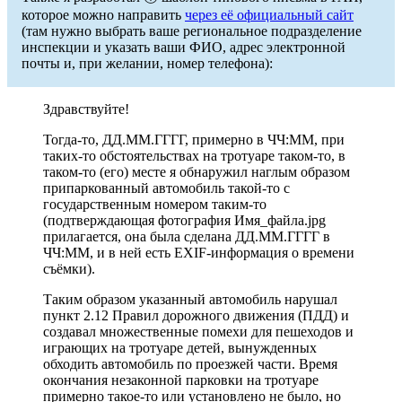
которое можно направить
через её официальный сайт
(там нужно выбрать ваше региональное подразделение
инспекции и указать ваши ФИО, адрес электронной
почты и, при желании, номер телефона):
Здравствуйте!
Тогда-то, ДД.ММ.ГГГГ, примерно в ЧЧ:ММ, при
таких-то обстоятельствах на тротуаре таком-то, в
таком-то (его) месте я обнаружил наглым образом
припаркованный автомобиль такой-то с
государственным номером таким-то
(подтверждающая фотография Имя_файла.jpg
прилагается, она была сделана ДД.ММ.ГГГГ в
ЧЧ:ММ, и в ней есть EXIF-информация о времени
съёмки).
Таким образом указанный автомобиль нарушал
пункт 2.12 Правил дорожного движения (ПДД) и
создавал множественные помехи для пешеходов и
играющих на тротуаре детей, вынужденных
обходить автомобиль по проезжей части. Время
окончания незаконной парковки на тротуаре
примерно такое-то или установлено не было, но