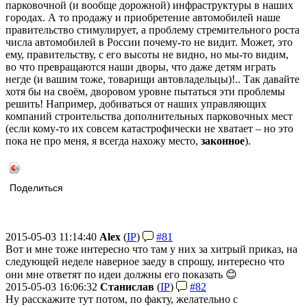
парковочной (и вообще дорожной) инфраструктуры в наших
городах. А то продажу и приобретение автомобилей наше
правительство стимулирует, а проблему стремительного роста
числа автомобилей в России почему-то не видит. Может, это
ему, правительству, с его высоты не видно, но мы-то видим,
во что превращаются наши дворы, что даже детям играть
негде (и вашим тоже, товарищи автовладельцы)!.. Так давайте
хотя бы на своём, дворовом уровне пытаться эти проблемы
решить! Например, добиваться от наших управляющих
компаний строительства дополнительных парковочных мест
(если кому-то их совсем катастрофически не хватает – но это
пока не про меня, я всегда нахожу место,
законное
).
Поделиться
2015-05-03 11:14:40
Alex
(
IP
)
#81
Вот и мне тоже интересно что там у них за хитрый приказ, на
следующей неделе наверное заеду в спрошу, интересно что
они мне ответят по идеи должны его показать 😊
2015-05-03 16:06:32
Станислав
(
IP
)
#82
Ну расскажите тут потом, по факту, желательно с