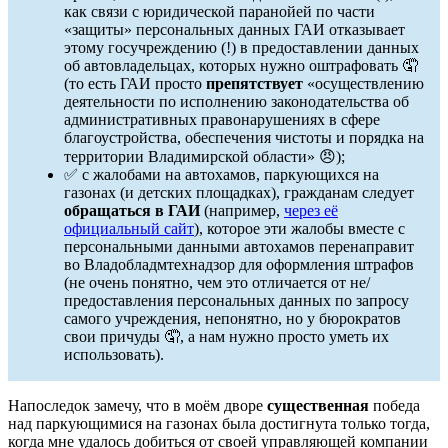
как связи с юридической паранойей по части
«защиты» персональных данных ГАИ отказывает
этому госучреждению (!) в предоставлении данных
об автовладельцах, которых нужно оштрафовать 🤦
(то есть ГАИ просто
препятствует
«осуществлению
деятельности по исполнению законодательства об
административных правонарушениях в сфере
благоустройства, обеспечения чистоты и порядка на
территории Владимирской области» 😠);
✅ с жалобами на автохамов, паркующихся на
газонах (и детских площадках), гражданам следует
обращаться в ГАИ
(например,
через её
официальный сайт
), которое эти жалобы вместе с
персональными данными автохамов перенаправит
во Владобладмтехнадзор для оформления штрафов
(не очень понятно, чем это отличается от не/
предоставления персональных данных по запросу
самого учреждения, непонятно, но у бюрократов
свои причуды 🤦, а нам нужно просто уметь их
использовать).
Напоследок замечу, что в моём дворе
существенная
победа
над паркующимися на газонах была достигнута только тогда,
когда мне удалось добиться от своей управляющей компании