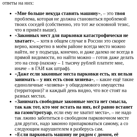
ответы на них:
«
Мне больше некуда ставить машину
», – это
твоя
проблема, которая не должна становиться проблемой
твоих соседей (собственно, это тот же основной тезис,
что я привёл выше).
«
Законных мест для парковки катастрофически не
хватает
», – хотя в общем случае в России это скорее
верно, конкретно в моём районе всегда место можно
найти, не у подъезда, конечно, и даже далеко не всегда в
прямой видимости, но найти можно – готов даже делать
это на спор (нахожу – 1 тысячу рублей платите мне,
иначе – в ГАИ как штраф).
«
Даже если законные места парковки есть, их нельзя
занимать – у них есть свои хозяева
», – какие ещё такие
единоличные «хозяева» у общедомового имущества
(территории)? и каждый день видно, что все стоят на
разных местах.
«
Занимать свободные законные места нет смысла,
так как тот, кто мог встать на них, всё равно встанет
на газон/тротуар
, если ему не хватит места», – не надо
так лживо заботиться о свободном парковочном месте
для других, надо законно припарковаться самому, а со
следующим нарушителем я разберусь сам.
«
Если парковать машину не рядом с домом, её