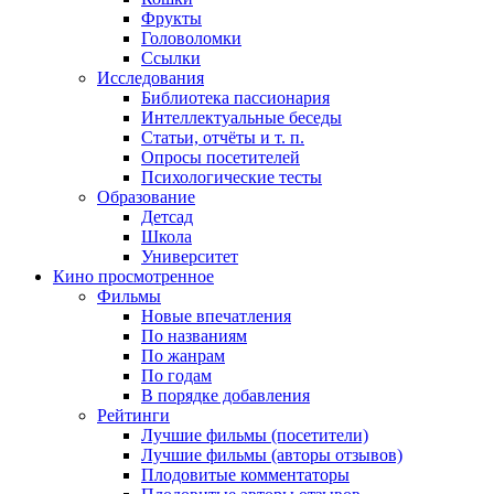
Фрукты
Головоломки
Ссылки
Исследования
Библиотека пассионария
Интеллектуальные беседы
Статьи, отчёты и т. п.
Опросы посетителей
Психологические тесты
Образование
Детсад
Школа
Университет
Кино
просмотренное
Фильмы
Новые впечатления
По названиям
По жанрам
По годам
В порядке добавления
Рейтинги
Лучшие фильмы (посетители)
Лучшие фильмы (авторы отзывов)
Плодовитые комментаторы