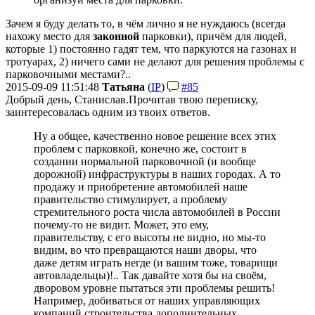
Зачем я буду делать то, в чём лично я не нуждаюсь (всегда
нахожу место для
законной
парковки), причём для людей,
которые 1) постоянно гадят тем, что паркуются на газонах и
тротуарах, 2) ничего сами не делают для решения проблемы с
парковочными местами?..
2015-09-09 11:51:48
Татьяна
(
IP
)
#85
Добрый день, Станислав.
Прочитав твою переписку,
заинтересовалась одним из твоих ответов.
Ну а общее, качественно новое решение всех этих
проблем с парковкой, конечно же, состоит в
создании нормальной парковочной (и вообще
дорожной) инфраструктуры в наших городах. А то
продажу и приобретение автомобилей наше
правительство стимулирует, а проблему
стремительного роста числа автомобилей в России
почему-то не видит. Может, это ему,
правительству, с его высоты не видно, но мы-то
видим, во что превращаются наши дворы, что
даже детям играть негде (и вашим тоже, товарищи
автовладельцы)!.. Так давайте хотя бы на своём,
дворовом уровне пытаться эти проблемы решить!
Например, добиваться от наших управляющих
компаний строительства дополнительных