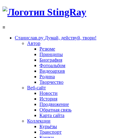
≡
Станислав.ру
Думай, действуй, твори!
Автор
Резюме
Принципы
Биография
Фотоальбом
Видеоархив
Родина
Творчество
Веб-сайт
Новости
История
Продвижение
Обратная связь
Карта сайта
Коллекции
Курьёзы
Транспорт
Кошки