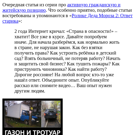
Очередная статья из серии про
активную гражданскую и
житейскую позицию
. Что особенно приятно, подобные статьи
востребованы и упоминаются в «
Ролике Деда Мороза 2: Ответ
старика
»:
2 года Интернет кричал: «Страна в опасности!» –
хватит! Все уже в курсе. Давайте попробуем
иначе. Для начала разберёмся, как нормально жить
в стране, не нарушая закон. Как без взятки
получить права? Как устроить ребёнка в детский
сад? Взять больничный, не потеряв работу? Начать
и защитить свой бизнес? Как тушить пожары? Как
приструнить чиновника? Как найти работу?
Дорогие россияне! На любой вопрос кто-то уже
нашёл ответ. Объедините опыт. Опубликуйте
рассказ или снимите видео… Ваш опыт нужен
другим людям.