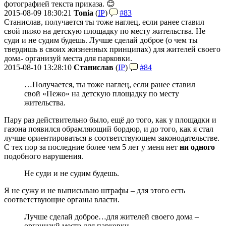
фотографией текста приказа. 😊
2015-08-09 18:30:21
Tonia
(
IP
)
#83
Станислав, получается ты тоже наглец, если ранее ставил
свой пижо на детскую площадку по месту жительства. Не
суди и не судим будешь. Лучше сделай доброе (о чем ты
твердишь в своих жизненных принципах) для жителей своего
дома- организуй места для парковки.
2015-08-10 13:28:10
Станислав
(
IP
)
#84
…Получается, ты тоже наглец, если ранее ставил
свой «П
ежо» на детскую площадку по месту
жительства.
Пару раз действительно было, ещё до того, как у площадки и
газона появился обрамляющий бордюр, и до того, как я стал
лучше ориентироваться в соответствующем законодательстве.
С тех пор за последние более чем 5 лет у меня нет
ни одного
подобного нарушения.
Не суди и не судим будешь.
Я не сужу и не выписываю штрафы – для этого есть
соответствующие органы власти.
Лучше сделай доброе…для жителей своего дома –
организуй места для парковки.