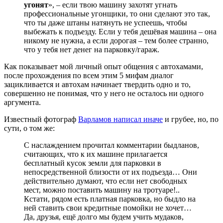
угонят
», – если твою машину захотят угнать
профессиональные угонщики, то они сделают это так,
что ты даже штаны натянуть не успеешь, чтобы
выбежать к подъезду. Если у тебя дешёвая машина – она
никому не нужна, а если дорогая – тем более странно,
что у тебя нет денег на парковку/гараж.
Как показывает мой личный опыт общения с автохамами,
после прохождения по всем этим 5 мифам диалог
зацикливается и автохам начинает твердить одно и то,
совершенно не понимая, что у него не осталось ни одного
аргумента.
Известный фотограф
Варламов написал иначе
и грубее, но, по
сути, о том же:
С наслаждением прочитал комментарии быдланов,
считающих, что к их машине прилагается
бесплатный кусок земли для парковки в
непосредственной близости от их подъезда… Они
действительно думают, что если нет свободных
мест, можно поставить машину на тротуаре!..
Кстати, рядом есть платная парковка, но быдло на
ней ставить свои кредитные помойки не хочет…
Да, друзья, ещё долго мы будем учить мудаков,