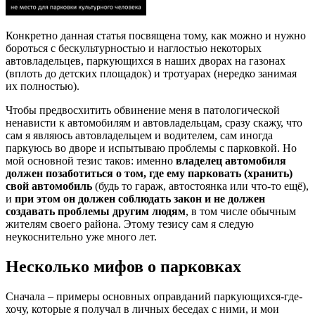
Конкретно данная статья посвящена тому, как можно и нужно
бороться с бескультурностью и наглостью некоторых
автовладельцев, паркующихся в наших дворах на газонах
(вплоть до детских площадок) и тротуарах (нередко занимая
их полностью).
Чтобы предвосхитить обвинение меня в патологической
ненависти к автомобилям и автовладельцам, сразу скажу, что
сам я являюсь автовладельцем и водителем, сам иногда
паркуюсь во дворе и испытываю проблемы с парковкой. Но
мой основной тезис таков: именно
владелец автомобиля
должен позаботиться о том, где ему парковать (хранить)
свой автомобиль
(будь то гараж, автостоянка или что-то ещё),
и
при этом он должен соблюдать закон и не должен
создавать проблемы другим людям
, в том числе обычным
жителям своего района. Этому тезису сам я следую
неукоснительно уже много лет.
Несколько мифов о парковках
Сначала – примеры основных оправданий паркующихся-где-
хочу, которые я получал в личных беседах с ними, и мои