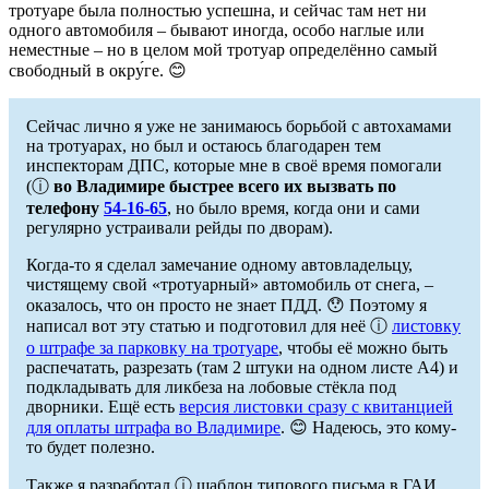
тротуаре была полностью успешна, и сейчас там нет ни
одного автомобиля – бывают иногда, особо наглые или
неместные – но в целом мой тротуар определённо самый
свободный в окру́ге. 😊
Сейчас лично я уже не занимаюсь борьбой с автохамами
на тротуарах, но был и остаюсь благодарен тем
инспекторам ДПС, которые мне в своё время помогали
(ⓘ
во Владимире быстрее всего их вызвать по
телефону
54-16-65
, но было время, когда они и сами
регулярно устраивали рейды по дворам).
Когда-то я сделал замечание одному автовладельцу,
чистящему свой «тротуарный» автомобиль от снега, –
оказалось, что он просто не знает ПДД. 😯 Поэтому я
написал вот эту статью и подготовил для неё ⓘ
листовку
о штрафе за парковку на тротуаре
, чтобы её можно быть
распечатать, разрезать (там 2 штуки на одном листе A4) и
подкладывать для ликбеза на лобовые стёкла под
дворники. Ещё есть
версия листовки сразу с квитанцией
для оплаты штрафа во Владимире
. 😊 Надеюсь, это кому-
то будет полезно.
Также я разработал ⓘ шаблон типового письма в ГАИ,