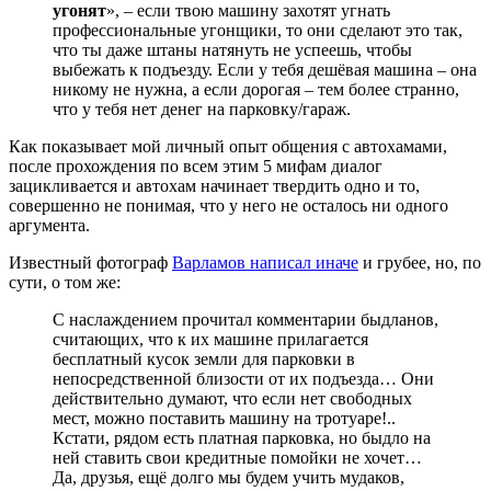
угонят
», – если твою машину захотят угнать
профессиональные угонщики, то они сделают это так,
что ты даже штаны натянуть не успеешь, чтобы
выбежать к подъезду. Если у тебя дешёвая машина – она
никому не нужна, а если дорогая – тем более странно,
что у тебя нет денег на парковку/гараж.
Как показывает мой личный опыт общения с автохамами,
после прохождения по всем этим 5 мифам диалог
зацикливается и автохам начинает твердить одно и то,
совершенно не понимая, что у него не осталось ни одного
аргумента.
Известный фотограф
Варламов написал иначе
и грубее, но, по
сути, о том же:
С наслаждением прочитал комментарии быдланов,
считающих, что к их машине прилагается
бесплатный кусок земли для парковки в
непосредственной близости от их подъезда… Они
действительно думают, что если нет свободных
мест, можно поставить машину на тротуаре!..
Кстати, рядом есть платная парковка, но быдло на
ней ставить свои кредитные помойки не хочет…
Да, друзья, ещё долго мы будем учить мудаков,