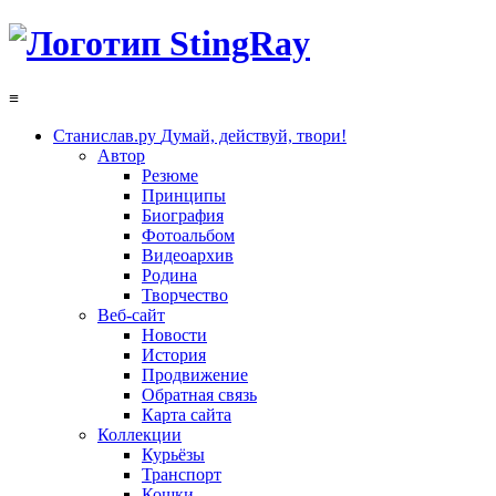
≡
Станислав.ру
Думай, действуй, твори!
Автор
Резюме
Принципы
Биография
Фотоальбом
Видеоархив
Родина
Творчество
Веб-сайт
Новости
История
Продвижение
Обратная связь
Карта сайта
Коллекции
Курьёзы
Транспорт
Кошки