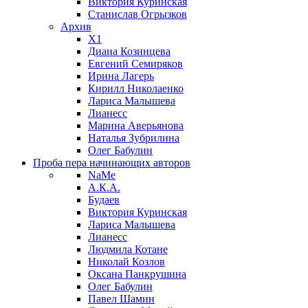
Виктория Куринская
Станислав Огрызков
Архив
X1
Диана Козинцева
Евгений Семиряков
Ирина Лагерь
Кирилл Николаенко
Лариса Малышева
Лианесс
Марина Аверьянова
Наталья Зубрилина
Олег Бабулин
Проба пера
начинающих авторов
NaMe
А.К.А.
Будаев
Виктория Куринская
Лариса Малышева
Лианесс
Людмила Котане
Николай Козлов
Оксана Панкрушина
Олег Бабулин
Павел Шамин