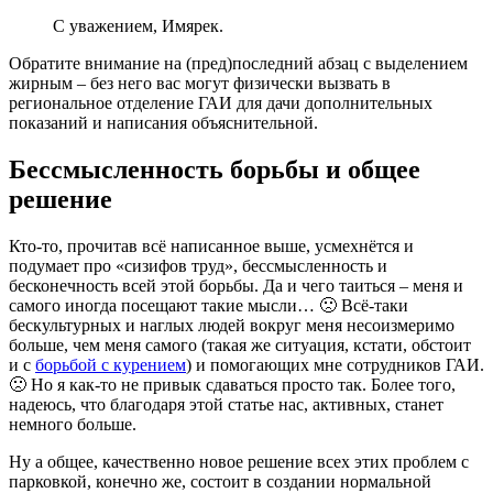
С уважением, Имярек.
Обратите внимание на (пред)последний абзац с выделением
жирным – без него вас могут физически вызвать в
региональное отделение ГАИ для дачи дополнительных
показаний и написания объяснительной.
Бессмысленность борьбы и общее
решение
Кто-то, прочитав всё написанное выше, усмехнётся и
подумает про «сизифов труд», бессмысленность и
бесконечность всей этой борьбы. Да и чего таиться – меня и
самого иногда посещают такие мысли… 🙁 Всё-таки
бескультурных и наглых людей вокруг меня несоизмеримо
больше, чем меня самого (такая же ситуация, кстати, обстоит
и с
борьбой с курением
) и помогающих мне сотрудников ГАИ.
🙁 Но я как-то не привык сдаваться просто так. Более того,
надеюсь, что благодаря этой статье нас, активных, станет
немного больше.
Ну а общее, качественно новое решение всех этих проблем с
парковкой, конечно же, состоит в создании нормальной