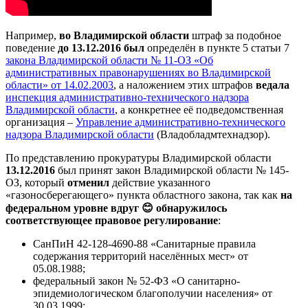
Например,
во Владимирской области
штраф за подобное
поведение
до 13.12.2016 был
определён в пункте 5 статьи 7
закона Владимирской области № 11-ОЗ «Об
административных правонарушениях во Владимирской
области» от 14.02.2003
, а наложением этих штрафов
ведала
инспекция административно-технического надзора
Владимирской области
, а конкретнее её подведомственная
организация –
Управление административно-технического
надзора Владимирской области
(Владобладмтехнадзор).
По представлению прокуратуры Владимирской области
13.12.2016
был принят закон Владимирской области № 145-
ОЗ, который
отменил
действие указанного
«газоносберегающего» пункта областного закона, так как
на
федеральном уровне вдруг 😊 обнаружилось
соответствующее правовое регулирование
:
СанПиН 42-128-4690-88 «Санитарные правила
содержания территорий населённых мест» от
05.08.1988;
федеральный закон № 52-ФЗ «О санитарно-
эпидемиологическом благополучии населения» от
30.03.1999;