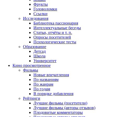
Фрукты
Головоломки
Ссылки
Исследования
Библиотека пассионария
Интеллектуальные беседы
Статьи, отчёты и т. п.
Опросы посетителей
Психологические тесты
Образование
Детсад
Школа
Университет
Кино
просмотренное
Фильмы
Новые впечатления
По названиям
По жанрам
По годам
В порядке добавления
Рейтинги
Лучшие фильмы (посетители)
Лучшие фильмы (авторы отзывов)
Плодовитые комментаторы