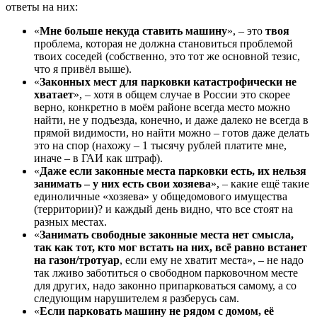
ответы на них:
«
Мне больше некуда ставить машину
», – это
твоя
проблема, которая не должна становиться проблемой
твоих соседей (собственно, это тот же основной тезис,
что я привёл выше).
«
Законных мест для парковки катастрофически не
хватает
», – хотя в общем случае в России это скорее
верно, конкретно в моём районе всегда место можно
найти, не у подъезда, конечно, и даже далеко не всегда в
прямой видимости, но найти можно – готов даже делать
это на спор (нахожу – 1 тысячу рублей платите мне,
иначе – в ГАИ как штраф).
«
Даже если законные места парковки есть, их нельзя
занимать – у них есть свои хозяева
», – какие ещё такие
единоличные «хозяева» у общедомового имущества
(территории)? и каждый день видно, что все стоят на
разных местах.
«
Занимать свободные законные места нет смысла,
так как тот, кто мог встать на них, всё равно встанет
на газон/тротуар
, если ему не хватит места», – не надо
так лживо заботиться о свободном парковочном месте
для других, надо законно припарковаться самому, а со
следующим нарушителем я разберусь сам.
«
Если парковать машину не рядом с домом, её