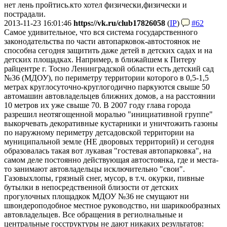
нет лень пройтись.кто хотел физически,физически и
пострадали.
2013-11-23 16:01:46
https://vk.ru/club17826058
(
IP
)
#62
Самое удивительное, что вся система государственного
законодательства по части автопарковок-автостоянок не
способна сегодня защитить даже детей в детских садах и на
детских площадках. Например, в ближайшем к Питеру
райцентре г. Тосно Ленинградской области есть детский сад
№36 (МДОУ), по периметру территории которого в 0,5-1,5
метрах круглосуточно-круглогодично паркуются свыше 50
автомашин автовладельцев ближних домов, а на расстоянии
10 метров их уже свыше 70. В 2007 году глава города
разрешил неотягощенной моралью "инициативной группе"
выкорчевать декоративные кустарники и уничтожить газоны
по наружному периметру детсадовской территории на
муниципальной земле (НЕ дворовых территорий) и сегодня
образовалась такая вот лукавая "гостевая автопарковка", на
самом деле постоянно действующая автостоянка, где и места-
то занимают автовладельцы исключительно "свои".
Газовыхлопы, грязный снег, мусор, в т.ч. окурки, пивные
бутылки в непосредственной близости от детских
прогулочных площадкок МДОУ №36 не смущают ни
швондероподобное местное руководство, ни шарикообразных
автовладельцев. Все обращения в региолнальные и
центральные госструктуры не дают никаких результатов: