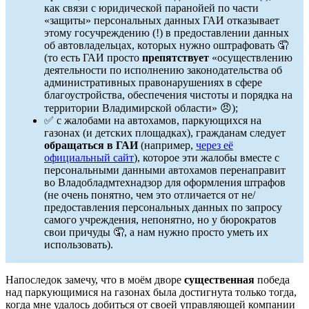
как связи с юридической паранойей по части
«защиты» персональных данных ГАИ отказывает
этому госучреждению (!) в предоставлении данных
об автовладельцах, которых нужно оштрафовать 🤦
(то есть ГАИ просто
препятствует
«осуществлению
деятельности по исполнению законодательства об
административных правонарушениях в сфере
благоустройства, обеспечения чистоты и порядка на
территории Владимирской области» 😠);
✅ с жалобами на автохамов, паркующихся на
газонах (и детских площадках), гражданам следует
обращаться в ГАИ
(например,
через её
официальный сайт
), которое эти жалобы вместе с
персональными данными автохамов перенаправит
во Владобладмтехнадзор для оформления штрафов
(не очень понятно, чем это отличается от не/
предоставления персональных данных по запросу
самого учреждения, непонятно, но у бюрократов
свои причуды 🤦, а нам нужно просто уметь их
использовать).
Напоследок замечу, что в моём дворе
существенная
победа
над паркующимися на газонах была достигнута только тогда,
когда мне удалось добиться от своей управляющей компании