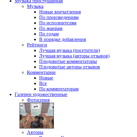
Музыка
прослушанная
Музыка
Новые впечатления
По произведениям
По исполнителям
По жанрам
По годам
В порядке добавления
Рейтинги
Лучшая музыка (посетители)
Лучшая музыка (авторы отзывов)
Плодовитые комментаторы
Плодовитые авторы отзывов
Комментарии
Новые
Все
По комментаторам
Галереи
художественные
Фотосерия
Авторы