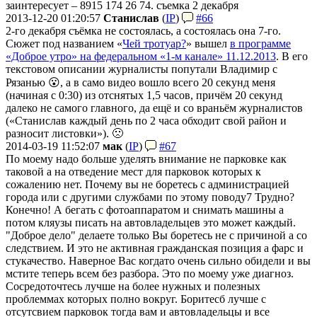
заинтересует – 8915 174 26 74. съемка 2 декабря
2013-12-20 01:20:57
Станислав
(
IP
)
#66
2-го декабря съёмка не состоялась, а состоялась она 7-го.
Сюжет под названием «
Чей тротуар?
» вышел
в программе
«Доброе утро» на федеральном «1-м канале» 11.12.2013
. В его
текстовом описании журналисты попутали Владимир с
Рязанью 😮, а в само видео вошло всего 20 секунд меня
(начиная с 0:30) из отснятых 1,5 часов, причём 20 секунд
далеко не самого главного, да ещё и со враньём журналистов
(«Станислав каждый день по 2 часа обходит свой район и
разносит листовки»). 🙁
2014-03-19 11:52:07
мак
(
IP
)
#67
По моему надо больше уделять внимание не парковке как
таковой а на отведение мест для парковок которых к
сожалению нет. Почему вы не боретесь с администрацией
города или с другими службами по этому поводу7 Трудно?
Конечно! А бегать с фотоаппаратом и снимать машины а
потом кляузы писать на автовладельцев это может каждый.
"Доброе дело" делаете только Вы боретесь не с причиной а со
следствием. И это не активная гражданская позиция а фарс и
стукачество. Наверное Вас когдато очень сильно обидели и вы
мстите теперь всем без разбора. Это по моему уже диагноз.
Сосредоточтесь лучше на более нужных и полезных
проблеммах которых полно вокруг. Боритесб лучше с
отсутсвием парковок тогда вам и автовладельцы и все