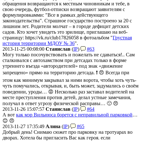
обращения возвращаются к местным чиновникам и тебе, в
свою очередь, футбол-отписки возвращают заявителям с
формулировкамми: "Все в рамках действующего
законодательства". Страшное государство построено за 20 с
лишним лет. Родители молчат – в городе дефицит детских
садов. Кто хочет увидеть это зрилище, приглашаю на веб-
страницу: https://vk.ru/club17826058 в фотоальбом "
Грустная
история территории МДОУ № 36
".
2013-11-25 00:08:00
Станислав
(
IP
)
#63
Могу только посочувствовать и пожелать не сдаваться!.. Сам
сталкивался c автохамством при детсадах только в форме
утреннего въезда «автородителей» под знак «движение
запрещено» прямо на территорию детсада. ❗️ 😠 Всегда при
этом как минимум закрывал за ними ворота, чтобы хоть чуть-
чуть помучались, открывая, и, быть может, задумались о своём
поведении, уроды… 😡 Несколько раз заставал водителей на
месте преступления против детей, делал устные замечания,
получал в ответ угрозу физической расправы… 🙁 😠
2013-11-26 15:07:57
Станислав
(
IP
)
#64
А вот
как мэр Вильнюса борется с неправильной парковкой
…
😊 😠
2013-11-27 17:35:49
Алина
(
IP
)
#65
Добрый день! Снимаю сюжет про парковку на тротуарах во
дворах. Хотела бы пригласить Вас как героя. если