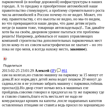
парковочной (и вообще дорожной) инфраструктуры в наших
городах. А то продажу и приобретение автомобилей наше
правительство стимулирует, а проблему стремительного роста
числа автомобилей в России почему-то не видит. Может, это
ему, правительству, с его высоты не видно, но мы-то видим,
во что превращаются наши дворы, что даже детям играть
негде (и вашим тоже, товарищи автовладельцы)!.. Так давайте
хотя бы на своём, дворовом уровне пытаться эти проблемы
решить! Например, добиваться от наших управляющих
компаний строительства дополнительных парковочных мест
(если кому-то их совсем катастрофически не хватает – но это
пока не про меня, я всегда нахожу место,
законное
).
Поделиться
2013-02-25 23:01:29
Алексей
(
IP
)
#61
сам на колесах,но ставлю машину на парковку за 15 минут от
дома.И все норм,двух детей жена водит пешком 20 минут до
садика,если я не успеваю забрать машину с парковки,тобишь
проспал))).Но двор стоит ночью весь в машиных еле
пройдешь.совсеми говорил и предлогал на ту же парковку где
и ставлю ставить,благо есть места.нет не надо не
кому.раскидал крошек на капоты ,после оцарапаных капотов
оставленных птицами не ставят.а ведь просил по хорошему,но