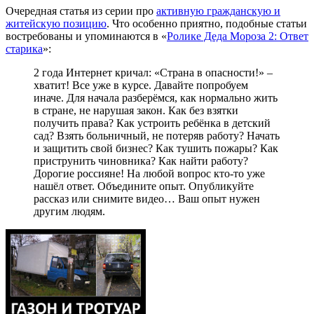
Очередная статья из серии про
активную гражданскую и
житейскую позицию
. Что особенно приятно, подобные статьи
востребованы и упоминаются в «
Ролике Деда Мороза 2: Ответ
старика
»:
2 года Интернет кричал: «Страна в опасности!» –
хватит! Все уже в курсе. Давайте попробуем
иначе. Для начала разберёмся, как нормально жить
в стране, не нарушая закон. Как без взятки
получить права? Как устроить ребёнка в детский
сад? Взять больничный, не потеряв работу? Начать
и защитить свой бизнес? Как тушить пожары? Как
приструнить чиновника? Как найти работу?
Дорогие россияне! На любой вопрос кто-то уже
нашёл ответ. Объедините опыт. Опубликуйте
рассказ или снимите видео… Ваш опыт нужен
другим людям.