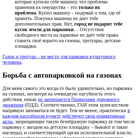
которые купили себе машину, что проблема
хранения их имущества – это
только их
проблема
. Купил машину – подумай о том, где её
хранить. Покупка машины не дает тебе
дополнительных прав. Нет,
город не подарит тебе
кусок земли для парковки
… Отсутствие
свободного места на парковке не даёт тебе права
ставить своё корыто на газоны, тротуары, детские
площадки.
Газон и тротуар – не место для парковки культурного
человека
.
Борьба с автопарковкой на газонах
Для меня самого это когда-то было удивительно, но парковка
на газонах, несмотря на очевидную пагубность этого
действия, никак
не запрещается Правилами дорожного
движения
(ПДД). Соответственно, ГАИ этим хулиганством
напрямую заниматься не будет. Тем не менее, практически
в
каждом населённом пункте действуют свои нормативные
акты
, запрещающие такую безобразную парковку (в том числе
парковку с заездом на детскую площадку – бывают и такие
наглецы), и соответствующий орган исполнительной власти,