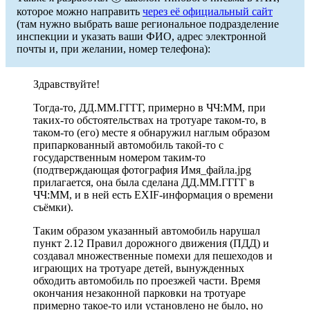
которое можно направить
через её официальный сайт
(там нужно выбрать ваше региональное подразделение
инспекции и указать ваши ФИО, адрес электронной
почты и, при желании, номер телефона):
Здравствуйте!
Тогда-то, ДД.ММ.ГГГГ, примерно в ЧЧ:ММ, при
таких-то обстоятельствах на тротуаре таком-то, в
таком-то (его) месте я обнаружил наглым образом
припаркованный автомобиль такой-то с
государственным номером таким-то
(подтверждающая фотография Имя_файла.jpg
прилагается, она была сделана ДД.ММ.ГГГГ в
ЧЧ:ММ, и в ней есть EXIF-информация о времени
съёмки).
Таким образом указанный автомобиль нарушал
пункт 2.12 Правил дорожного движения (ПДД) и
создавал множественные помехи для пешеходов и
играющих на тротуаре детей, вынужденных
обходить автомобиль по проезжей части. Время
окончания незаконной парковки на тротуаре
примерно такое-то или установлено не было, но