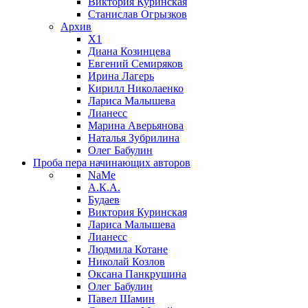
Виктория Куринская
Станислав Огрызков
Архив
X1
Диана Козинцева
Евгений Семиряков
Ирина Лагерь
Кирилл Николаенко
Лариса Малышева
Лианесс
Марина Аверьянова
Наталья Зубрилина
Олег Бабулин
Проба пера
начинающих авторов
NaMe
А.К.А.
Будаев
Виктория Куринская
Лариса Малышева
Лианесс
Людмила Котане
Николай Козлов
Оксана Панкрушина
Олег Бабулин
Павел Шамин