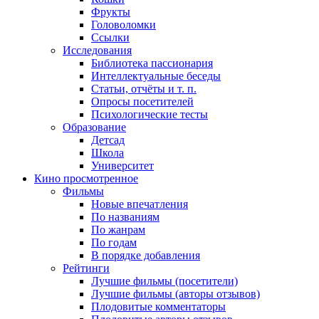
Фрукты
Головоломки
Ссылки
Исследования
Библиотека пассионария
Интеллектуальные беседы
Статьи, отчёты и т. п.
Опросы посетителей
Психологические тесты
Образование
Детсад
Школа
Университет
Кино
просмотренное
Фильмы
Новые впечатления
По названиям
По жанрам
По годам
В порядке добавления
Рейтинги
Лучшие фильмы (посетители)
Лучшие фильмы (авторы отзывов)
Плодовитые комментаторы