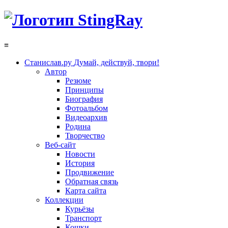
≡
Станислав.ру
Думай, действуй, твори!
Автор
Резюме
Принципы
Биография
Фотоальбом
Видеоархив
Родина
Творчество
Веб-сайт
Новости
История
Продвижение
Обратная связь
Карта сайта
Коллекции
Курьёзы
Транспорт
Кошки