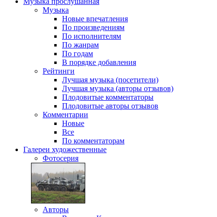
Музыка
прослушанная
Музыка
Новые впечатления
По произведениям
По исполнителям
По жанрам
По годам
В порядке добавления
Рейтинги
Лучшая музыка (посетители)
Лучшая музыка (авторы отзывов)
Плодовитые комментаторы
Плодовитые авторы отзывов
Комментарии
Новые
Все
По комментаторам
Галереи
художественные
Фотосерия
Авторы