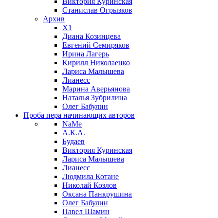
Виктория Куринская
Станислав Огрызков
Архив
X1
Диана Козинцева
Евгений Семиряков
Ирина Лагерь
Кирилл Николаенко
Лариса Малышева
Лианесс
Марина Аверьянова
Наталья Зубрилина
Олег Бабулин
Проба пера
начинающих авторов
NaMe
А.К.А.
Будаев
Виктория Куринская
Лариса Малышева
Лианесс
Людмила Котане
Николай Козлов
Оксана Панкрушина
Олег Бабулин
Павел Шамин