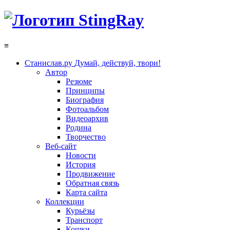
≡
Станислав.ру
Думай, действуй, твори!
Автор
Резюме
Принципы
Биография
Фотоальбом
Видеоархив
Родина
Творчество
Веб-сайт
Новости
История
Продвижение
Обратная связь
Карта сайта
Коллекции
Курьёзы
Транспорт
Кошки