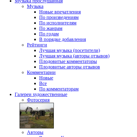
Музыка
прослушанная
Музыка
Новые впечатления
По произведениям
По исполнителям
По жанрам
По годам
В порядке добавления
Рейтинги
Лучшая музыка (посетители)
Лучшая музыка (авторы отзывов)
Плодовитые комментаторы
Плодовитые авторы отзывов
Комментарии
Новые
Все
По комментаторам
Галереи
художественные
Фотосерия
Авторы