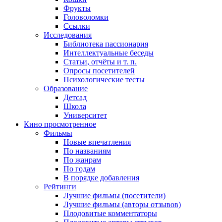
Фрукты
Головоломки
Ссылки
Исследования
Библиотека пассионария
Интеллектуальные беседы
Статьи, отчёты и т. п.
Опросы посетителей
Психологические тесты
Образование
Детсад
Школа
Университет
Кино
просмотренное
Фильмы
Новые впечатления
По названиям
По жанрам
По годам
В порядке добавления
Рейтинги
Лучшие фильмы (посетители)
Лучшие фильмы (авторы отзывов)
Плодовитые комментаторы