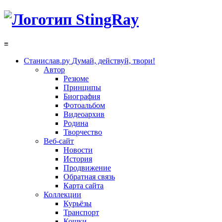
≡
Станислав.ру
Думай, действуй, твори!
Автор
Резюме
Принципы
Биография
Фотоальбом
Видеоархив
Родина
Творчество
Веб-сайт
Новости
История
Продвижение
Обратная связь
Карта сайта
Коллекции
Курьёзы
Транспорт
Кошки