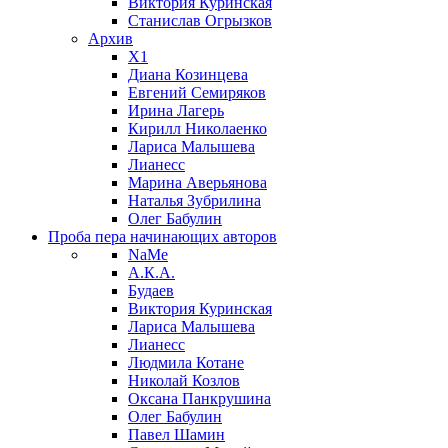
Виктория Куринская
Станислав Огрызков
Архив
X1
Диана Козинцева
Евгений Семиряков
Ирина Лагерь
Кирилл Николаенко
Лариса Малышева
Лианесс
Марина Аверьянова
Наталья Зубрилина
Олег Бабулин
Проба пера
начинающих авторов
NaMe
А.К.А.
Будаев
Виктория Куринская
Лариса Малышева
Лианесс
Людмила Котане
Николай Козлов
Оксана Панкрушина
Олег Бабулин
Павел Шамин