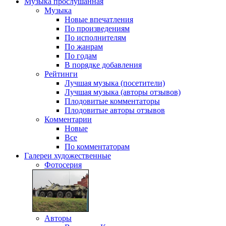
Музыка
прослушанная
Музыка
Новые впечатления
По произведениям
По исполнителям
По жанрам
По годам
В порядке добавления
Рейтинги
Лучшая музыка (посетители)
Лучшая музыка (авторы отзывов)
Плодовитые комментаторы
Плодовитые авторы отзывов
Комментарии
Новые
Все
По комментаторам
Галереи
художественные
Фотосерия
Авторы