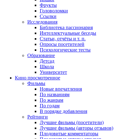
Фрукты
Головоломки
Ссылки
Исследования
Библиотека пассионария
Интеллектуальные беседы
Статьи, отчёты и т. п.
Опросы посетителей
Психологические тесты
Образование
Детсад
Школа
Университет
Кино
просмотренное
Фильмы
Новые впечатления
По названиям
По жанрам
По годам
В порядке добавления
Рейтинги
Лучшие фильмы (посетители)
Лучшие фильмы (авторы отзывов)
Плодовитые комментаторы