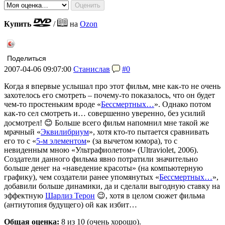
Купить
/
на
Ozon
Поделиться
2007-04-06 09:07:00
Станислав
#0
Когда я впервые услышал про этот фильм, мне как-то не очень
захотелось его смотреть – почему-то показалось, что он будет
чем-то простеньким вроде «
Бессмертных…
». Однако потом
как-то сел смотреть и… совершенно уверенно, без усилий
досмотрел! 😊 Больше всего фильм напомнил мне такой же
мрачный «
Эквилибриум
», хотя кто-то пытается сравнивать
его то с «
5-м элементом
» (за вычетом юмора), то с
невиденным мною «Ультрафиолетом» (Ultraviolet, 2006).
Создатели данного фильма явно потратили значительно
больше денег на «наведение красоты» (на компьютерную
графику), чем создатели ранее упомянутых «
Бессмертных…
»,
добавили больше динамики, да и сделали выгодную ставку на
эффектную
Шарлиз Терон
😉, хотя в целом сюжет фильма
(антиутопия будущего) ой как избит…
Общая оценка:
8
из 10 (очень хорошо).