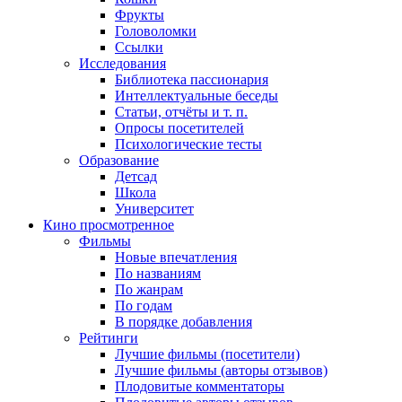
Фрукты
Головоломки
Ссылки
Исследования
Библиотека пассионария
Интеллектуальные беседы
Статьи, отчёты и т. п.
Опросы посетителей
Психологические тесты
Образование
Детсад
Школа
Университет
Кино
просмотренное
Фильмы
Новые впечатления
По названиям
По жанрам
По годам
В порядке добавления
Рейтинги
Лучшие фильмы (посетители)
Лучшие фильмы (авторы отзывов)
Плодовитые комментаторы