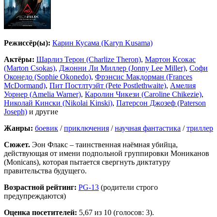
Режиссёр(ы):
Карин Кусама (Karyn Kusama)
Актёры:
Шарлиз Терон (Charlize Theron)
,
Мартон Ксокас
(Marton Csokas)
,
Джонни Ли Миллер (Jonny Lee Miller)
,
Софи
Оконедо (Sophie Okonedo)
,
Фрэнсис Макдорман (Frances
McDormand)
,
Пит Постлтуэйт (Pete Postlethwaite)
,
Амелия
Уорнер (Amelia Warner)
,
Каролин Чикези (Caroline Chikezie)
,
Николай Кински (Nikolai Kinski)
,
Патерсон Джозеф (Paterson
Joseph)
и другие
Жанры:
боевик
/
приключения
/
научная фантастика
/
триллер
Сюжет.
Эон Флакс – таинственная наёмная убийца,
действующая от имени подпольной группировки Мониканов
(Monicans), которая пытается свергнуть диктатуру
правительства будущего.
Возрастной рейтинг:
PG-13
(родители строго
предупреждаются)
Оценка посетителей:
5,67
из 10 (голосов: 3).