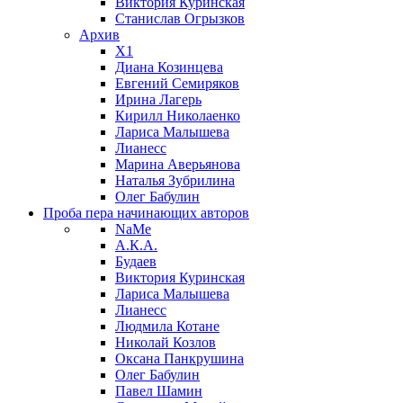
Виктория Куринская
Станислав Огрызков
Архив
X1
Диана Козинцева
Евгений Семиряков
Ирина Лагерь
Кирилл Николаенко
Лариса Малышева
Лианесс
Марина Аверьянова
Наталья Зубрилина
Олег Бабулин
Проба пера
начинающих авторов
NaMe
А.К.А.
Будаев
Виктория Куринская
Лариса Малышева
Лианесс
Людмила Котане
Николай Козлов
Оксана Панкрушина
Олег Бабулин
Павел Шамин