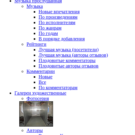
Музыка
прослушанная
Музыка
Новые впечатления
По произведениям
По исполнителям
По жанрам
По годам
В порядке добавления
Рейтинги
Лучшая музыка (посетители)
Лучшая музыка (авторы отзывов)
Плодовитые комментаторы
Плодовитые авторы отзывов
Комментарии
Новые
Все
По комментаторам
Галереи
художественные
Фотосерия
Авторы