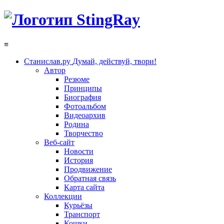
≡
Станислав.ру
Думай, действуй, твори!
Автор
Резюме
Принципы
Биография
Фотоальбом
Видеоархив
Родина
Творчество
Веб-сайт
Новости
История
Продвижение
Обратная связь
Карта сайта
Коллекции
Курьёзы
Транспорт
Кошки