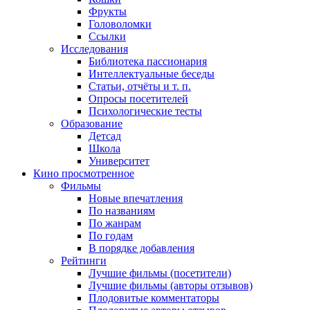
Фрукты
Головоломки
Ссылки
Исследования
Библиотека пассионария
Интеллектуальные беседы
Статьи, отчёты и т. п.
Опросы посетителей
Психологические тесты
Образование
Детсад
Школа
Университет
Кино
просмотренное
Фильмы
Новые впечатления
По названиям
По жанрам
По годам
В порядке добавления
Рейтинги
Лучшие фильмы (посетители)
Лучшие фильмы (авторы отзывов)
Плодовитые комментаторы