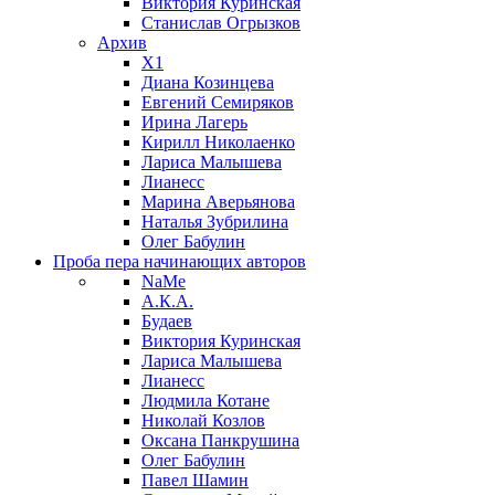
Виктория Куринская
Станислав Огрызков
Архив
X1
Диана Козинцева
Евгений Семиряков
Ирина Лагерь
Кирилл Николаенко
Лариса Малышева
Лианесс
Марина Аверьянова
Наталья Зубрилина
Олег Бабулин
Проба пера
начинающих авторов
NaMe
А.К.А.
Будаев
Виктория Куринская
Лариса Малышева
Лианесс
Людмила Котане
Николай Козлов
Оксана Панкрушина
Олег Бабулин
Павел Шамин