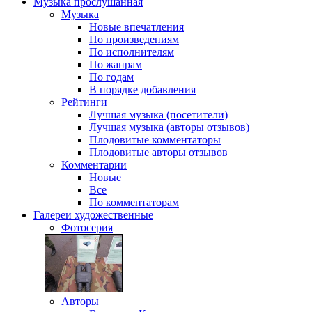
Музыка
прослушанная
Музыка
Новые впечатления
По произведениям
По исполнителям
По жанрам
По годам
В порядке добавления
Рейтинги
Лучшая музыка (посетители)
Лучшая музыка (авторы отзывов)
Плодовитые комментаторы
Плодовитые авторы отзывов
Комментарии
Новые
Все
По комментаторам
Галереи
художественные
Фотосерия
Авторы