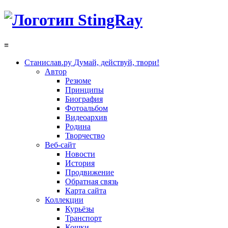
≡
Станислав.ру
Думай, действуй, твори!
Автор
Резюме
Принципы
Биография
Фотоальбом
Видеоархив
Родина
Творчество
Веб-сайт
Новости
История
Продвижение
Обратная связь
Карта сайта
Коллекции
Курьёзы
Транспорт
Кошки