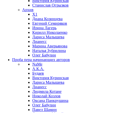
Виктория Куринская
Станислав Огрызков
Архив
X1
Диана Козинцева
Евгений Семиряков
Ирина Лагерь
Кирилл Николаенко
Лариса Малышева
Лианесс
Марина Аверьянова
Наталья Зубрилина
Олег Бабулин
Проба пера
начинающих авторов
NaMe
А.К.А.
Будаев
Виктория Куринская
Лариса Малышева
Лианесс
Людмила Котане
Николай Козлов
Оксана Панкрушина
Олег Бабулин
Павел Шамин