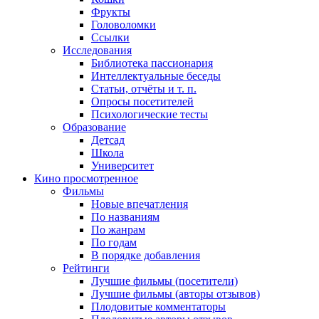
Фрукты
Головоломки
Ссылки
Исследования
Библиотека пассионария
Интеллектуальные беседы
Статьи, отчёты и т. п.
Опросы посетителей
Психологические тесты
Образование
Детсад
Школа
Университет
Кино
просмотренное
Фильмы
Новые впечатления
По названиям
По жанрам
По годам
В порядке добавления
Рейтинги
Лучшие фильмы (посетители)
Лучшие фильмы (авторы отзывов)
Плодовитые комментаторы