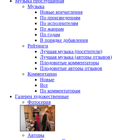
Музыка
прослушанная
Музыка
Новые впечатления
По произведениям
По исполнителям
По жанрам
По годам
В порядке добавления
Рейтинги
Лучшая музыка (посетители)
Лучшая музыка (авторы отзывов)
Плодовитые комментаторы
Плодовитые авторы отзывов
Комментарии
Новые
Все
По комментаторам
Галереи
художественные
Фотосерия
Авторы