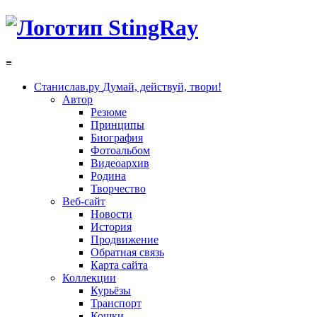
≡
Станислав.ру
Думай, действуй, твори!
Автор
Резюме
Принципы
Биография
Фотоальбом
Видеоархив
Родина
Творчество
Веб-сайт
Новости
История
Продвижение
Обратная связь
Карта сайта
Коллекции
Курьёзы
Транспорт
Кошки