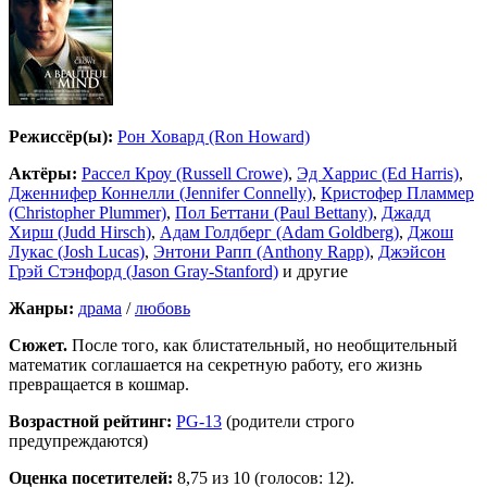
Режиссёр(ы):
Рон Ховард (Ron Howard)
Актёры:
Рассел Кроу (Russell Crowe)
,
Эд Харрис (Ed Harris)
,
Дженнифер Коннелли (Jennifer Connelly)
,
Кристофер Пламмер
(Christopher Plummer)
,
Пол Беттани (Paul Bettany)
,
Джадд
Хирш (Judd Hirsch)
,
Адам Голдберг (Adam Goldberg)
,
Джош
Лукас (Josh Lucas)
,
Энтони Рапп (Anthony Rapp)
,
Джэйсон
Грэй Стэнфорд (Jason Gray-Stanford)
и другие
Жанры:
драма
/
любовь
Сюжет.
После того, как блистательный, но необщительный
математик соглашается на секретную работу, его жизнь
превращается в кошмар.
Возрастной рейтинг:
PG-13
(родители строго
предупреждаются)
Оценка посетителей:
8,75
из 10 (голосов: 12).