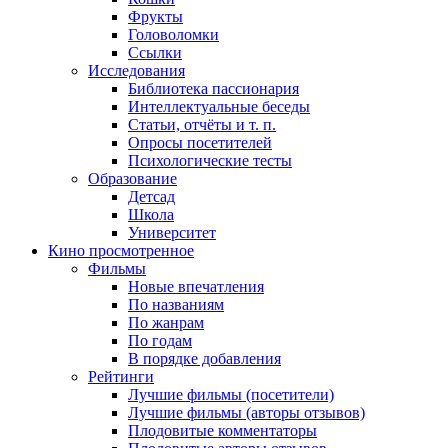
Фрукты
Головоломки
Ссылки
Исследования
Библиотека пассионария
Интеллектуальные беседы
Статьи, отчёты и т. п.
Опросы посетителей
Психологические тесты
Образование
Детсад
Школа
Университет
Кино
просмотренное
Фильмы
Новые впечатления
По названиям
По жанрам
По годам
В порядке добавления
Рейтинги
Лучшие фильмы (посетители)
Лучшие фильмы (авторы отзывов)
Плодовитые комментаторы