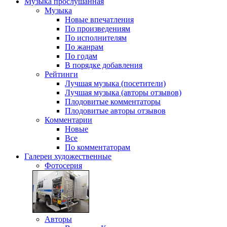
Музыка
прослушанная
Музыка
Новые впечатления
По произведениям
По исполнителям
По жанрам
По годам
В порядке добавления
Рейтинги
Лучшая музыка (посетители)
Лучшая музыка (авторы отзывов)
Плодовитые комментаторы
Плодовитые авторы отзывов
Комментарии
Новые
Все
По комментаторам
Галереи
художественные
Фотосерия
Авторы