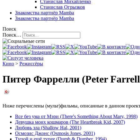
Станислав Михайленко
Станислав Огрызков
Знакомства
партнёр Mamba
Знакомства
партнёр Mamba
Поиск
Поиск…
Кино
>
Режиссёры
Питер Фаррелли (Peter Farrell
Ниже перечислены (мульт)фильмы, описанные в данном проекте
Все без ума от Мэри (There's Something About Mary, 1998)
Девушка моих кошмаров (The Heartbreak Kid, 2007)
Любовь зла (Shallow Hal, 2001)
Осмозис Джонс (Osmosis Jones, 2001)
Тупой и ещё тупее (Dumb & Dumber, 1994)