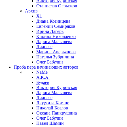
Виктория Куринская
Станислав Огрызков
Архив
X1
Диана Козинцева
Евгений Семиряков
Ирина Лагерь
Кирилл Николаенко
Лариса Малышева
Лианесс
Марина Аверьянова
Наталья Зубрилина
Олег Бабулин
Проба пера
начинающих авторов
NaMe
А.К.А.
Будаев
Виктория Куринская
Лариса Малышева
Лианесс
Людмила Котане
Николай Козлов
Оксана Панкрушина
Олег Бабулин
Павел Шамин