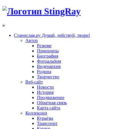
≡
Станислав.ру
Думай, действуй, твори!
Автор
Резюме
Принципы
Биография
Фотоальбом
Видеоархив
Родина
Творчество
Веб-сайт
Новости
История
Продвижение
Обратная связь
Карта сайта
Коллекции
Курьёзы
Транспорт
Кошки