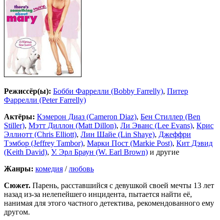
Режиссёр(ы):
Бобби Фаррелли (Bobby Farrelly)
,
Питер
Фаррелли (Peter Farrelly)
Актёры:
Кэмерон Диаз (Cameron Diaz)
,
Бен Стиллер (Ben
Stiller)
,
Мэтт Диллон (Matt Dillon)
,
Ли Эванс (Lee Evans)
,
Крис
Эллиотт (Chris Elliott)
,
Лин Шайе (Lin Shaye)
,
Джеффри
Тэмбор (Jeffrey Tambor)
,
Марки Пост (Markie Post)
,
Кит Дэвид
(Keith David)
,
У. Эрл Браун (W. Earl Brown)
и другие
Жанры:
комедия
/
любовь
Сюжет.
Парень, расставшийся с девушкой своей мечты 13 лет
назад из-за нелепейшего инцидента, пытается найти её,
нанимая для этого частного детектива, рекомендованного ему
другом.