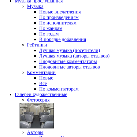
Музыка
прослушанная
Музыка
Новые впечатления
По произведениям
По исполнителям
По жанрам
По годам
В порядке добавления
Рейтинги
Лучшая музыка (посетители)
Лучшая музыка (авторы отзывов)
Плодовитые комментаторы
Плодовитые авторы отзывов
Комментарии
Новые
Все
По комментаторам
Галереи
художественные
Фотосерия
Авторы