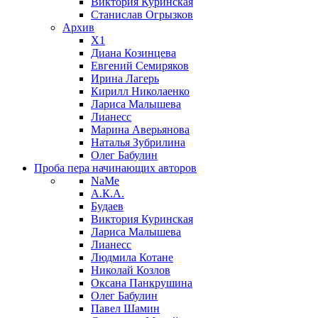
Виктория Куринская
Станислав Огрызков
Архив
X1
Диана Козинцева
Евгений Семиряков
Ирина Лагерь
Кирилл Николаенко
Лариса Малышева
Лианесс
Марина Аверьянова
Наталья Зубрилина
Олег Бабулин
Проба пера
начинающих авторов
NaMe
А.К.А.
Будаев
Виктория Куринская
Лариса Малышева
Лианесс
Людмила Котане
Николай Козлов
Оксана Панкрушина
Олег Бабулин
Павел Шамин