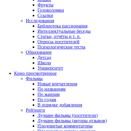
Фрукты
Головоломки
Ссылки
Исследования
Библиотека пассионария
Интеллектуальные беседы
Статьи, отчёты и т. п.
Опросы посетителей
Психологические тесты
Образование
Детсад
Школа
Университет
Кино
просмотренное
Фильмы
Новые впечатления
По названиям
По жанрам
По годам
В порядке добавления
Рейтинги
Лучшие фильмы (посетители)
Лучшие фильмы (авторы отзывов)
Плодовитые комментаторы