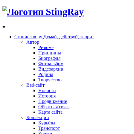
≡
Станислав.ру
Думай, действуй, твори!
Автор
Резюме
Принципы
Биография
Фотоальбом
Видеоархив
Родина
Творчество
Веб-сайт
Новости
История
Продвижение
Обратная связь
Карта сайта
Коллекции
Курьёзы
Транспорт
Кошки