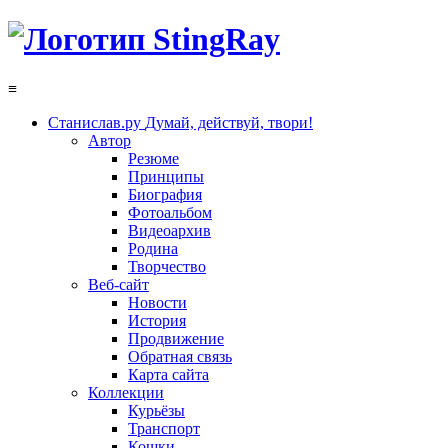
≡
Станислав.ру
Думай, действуй, твори!
Автор
Резюме
Принципы
Биография
Фотоальбом
Видеоархив
Родина
Творчество
Веб-сайт
Новости
История
Продвижение
Обратная связь
Карта сайта
Коллекции
Курьёзы
Транспорт
Кошки