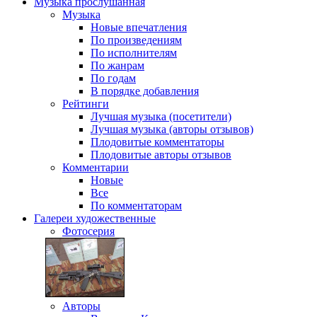
Музыка
прослушанная
Музыка
Новые впечатления
По произведениям
По исполнителям
По жанрам
По годам
В порядке добавления
Рейтинги
Лучшая музыка (посетители)
Лучшая музыка (авторы отзывов)
Плодовитые комментаторы
Плодовитые авторы отзывов
Комментарии
Новые
Все
По комментаторам
Галереи
художественные
Фотосерия
Авторы