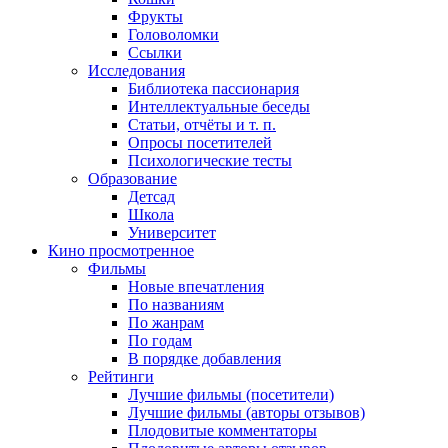
Фрукты
Головоломки
Ссылки
Исследования
Библиотека пассионария
Интеллектуальные беседы
Статьи, отчёты и т. п.
Опросы посетителей
Психологические тесты
Образование
Детсад
Школа
Университет
Кино
просмотренное
Фильмы
Новые впечатления
По названиям
По жанрам
По годам
В порядке добавления
Рейтинги
Лучшие фильмы (посетители)
Лучшие фильмы (авторы отзывов)
Плодовитые комментаторы