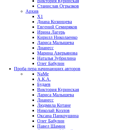
Виктория Куринская
Станислав Огрызков
Архив
X1
Диана Козинцева
Евгений Семиряков
Ирина Лагерь
Кирилл Николаенко
Лариса Малышева
Лианесс
Марина Аверьянова
Наталья Зубрилина
Олег Бабулин
Проба пера
начинающих авторов
NaMe
А.К.А.
Будаев
Виктория Куринская
Лариса Малышева
Лианесс
Людмила Котане
Николай Козлов
Оксана Панкрушина
Олег Бабулин
Павел Шамин