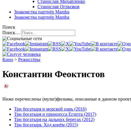
Станислав Михайленко
Станислав Огрызков
Знакомства
партнёр Mamba
Знакомства
партнёр Mamba
Поиск
Поиск…
Кино
>
Режиссёры
Константин Феоктистов
Ниже перечислены (мульт)фильмы, описанные в данном проекте
Три богатыря и морской царь (2016)
Три богатыря и принцесса Египта (2017)
Три богатыря на дальних берегах (2012)
Три богатыря. Ход конём (2015)