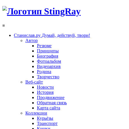
≡
Станислав.ру
Думай, действуй, твори!
Автор
Резюме
Принципы
Биография
Фотоальбом
Видеоархив
Родина
Творчество
Веб-сайт
Новости
История
Продвижение
Обратная связь
Карта сайта
Коллекции
Курьёзы
Транспорт
Кошки