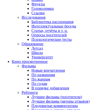
Фрукты
Головоломки
Ссылки
Исследования
Библиотека пассионария
Интеллектуальные беседы
Статьи, отчёты и т. п.
Опросы посетителей
Психологические тесты
Образование
Детсад
Школа
Университет
Кино
просмотренное
Фильмы
Новые впечатления
По названиям
По жанрам
По годам
В порядке добавления
Рейтинги
Лучшие фильмы (посетители)
Лучшие фильмы (авторы отзывов)
Плодовитые комментаторы