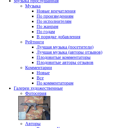
Музыка
прослушанная
Музыка
Новые впечатления
По произведениям
По исполнителям
По жанрам
По годам
В порядке добавления
Рейтинги
Лучшая музыка (посетители)
Лучшая музыка (авторы отзывов)
Плодовитые комментаторы
Плодовитые авторы отзывов
Комментарии
Новые
Все
По комментаторам
Галереи
художественные
Фотосерия
Авторы