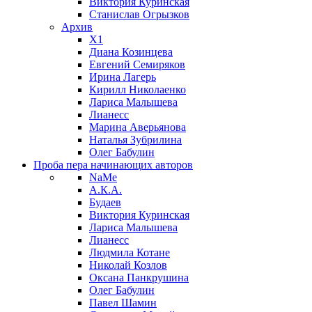
Виктория Куринская
Станислав Огрызков
Архив
X1
Диана Козинцева
Евгений Семиряков
Ирина Лагерь
Кирилл Николаенко
Лариса Малышева
Лианесс
Марина Аверьянова
Наталья Зубрилина
Олег Бабулин
Проба пера
начинающих авторов
NaMe
А.К.А.
Будаев
Виктория Куринская
Лариса Малышева
Лианесс
Людмила Котане
Николай Козлов
Оксана Панкрушина
Олег Бабулин
Павел Шамин