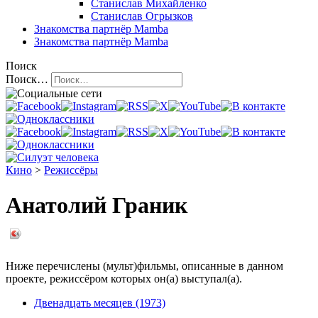
Станислав Михайленко
Станислав Огрызков
Знакомства
партнёр Mamba
Знакомства
партнёр Mamba
Поиск
Поиск…
Кино
>
Режиссёры
Анатолий Граник
Ниже перечислены (мульт)фильмы, описанные в данном
проекте, режиссёром которых он(а) выступал(а).
Двенадцать месяцев (1973)