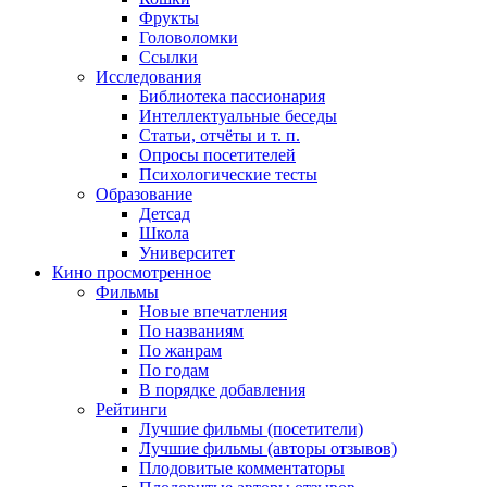
Фрукты
Головоломки
Ссылки
Исследования
Библиотека пассионария
Интеллектуальные беседы
Статьи, отчёты и т. п.
Опросы посетителей
Психологические тесты
Образование
Детсад
Школа
Университет
Кино
просмотренное
Фильмы
Новые впечатления
По названиям
По жанрам
По годам
В порядке добавления
Рейтинги
Лучшие фильмы (посетители)
Лучшие фильмы (авторы отзывов)
Плодовитые комментаторы