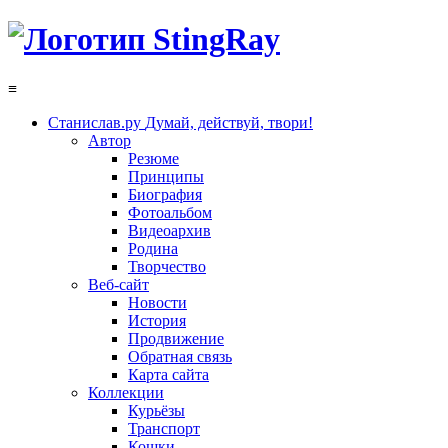
≡
Станислав.ру
Думай, действуй, твори!
Автор
Резюме
Принципы
Биография
Фотоальбом
Видеоархив
Родина
Творчество
Веб-сайт
Новости
История
Продвижение
Обратная связь
Карта сайта
Коллекции
Курьёзы
Транспорт
Кошки