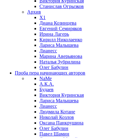
Виктория Куринская
Станислав Огрызков
Архив
X1
Диана Козинцева
Евгений Семиряков
Ирина Лагерь
Кирилл Николаенко
Лариса Малышева
Лианесс
Марина Аверьянова
Наталья Зубрилина
Олег Бабулин
Проба пера
начинающих авторов
NaMe
А.К.А.
Будаев
Виктория Куринская
Лариса Малышева
Лианесс
Людмила Котане
Николай Козлов
Оксана Панкрушина
Олег Бабулин
Павел Шамин