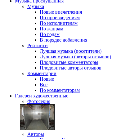
Музыка
прослушанная
Музыка
Новые впечатления
По произведениям
По исполнителям
По жанрам
По годам
В порядке добавления
Рейтинги
Лучшая музыка (посетители)
Лучшая музыка (авторы отзывов)
Плодовитые комментаторы
Плодовитые авторы отзывов
Комментарии
Новые
Все
По комментаторам
Галереи
художественные
Фотосерия
Авторы