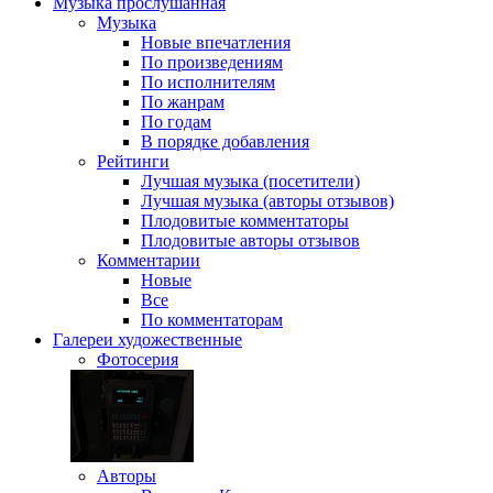
Музыка
прослушанная
Музыка
Новые впечатления
По произведениям
По исполнителям
По жанрам
По годам
В порядке добавления
Рейтинги
Лучшая музыка (посетители)
Лучшая музыка (авторы отзывов)
Плодовитые комментаторы
Плодовитые авторы отзывов
Комментарии
Новые
Все
По комментаторам
Галереи
художественные
Фотосерия
Авторы