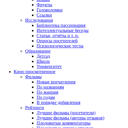
Фрукты
Головоломки
Ссылки
Исследования
Библиотека пассионария
Интеллектуальные беседы
Статьи, отчёты и т. п.
Опросы посетителей
Психологические тесты
Образование
Детсад
Школа
Университет
Кино
просмотренное
Фильмы
Новые впечатления
По названиям
По жанрам
По годам
В порядке добавления
Рейтинги
Лучшие фильмы (посетители)
Лучшие фильмы (авторы отзывов)
Плодовитые комментаторы