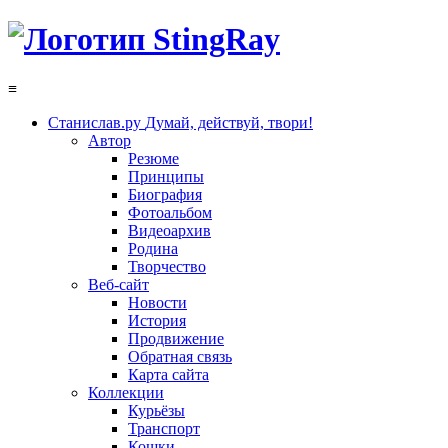
≡
Станислав.ру
Думай, действуй, твори!
Автор
Резюме
Принципы
Биография
Фотоальбом
Видеоархив
Родина
Творчество
Веб-сайт
Новости
История
Продвижение
Обратная связь
Карта сайта
Коллекции
Курьёзы
Транспорт
Кошки