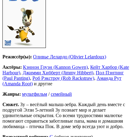
Режиссёр(ы):
Оливье Лелардо (Olivier Lelardoux)
Актёры:
Кэннон Гоуэн (Kannon Gowen)
,
Кейт Харбор (Kate
Harbour)
,
Джимми Хибберт (Jimmy Hibbert)
,
Пол Пэнтинг
(Paul Panting)
,
Роб Рэкстроу (Rob Rackstraw)
,
Аманда Рут
(Amanda Root)
и другие
Жанры:
мультфильм
/
семейный
Сюжет.
Зу – весёлый малыш-зебра. Каждый день вместе с
подругой Элзи 5-летний Зу познает мир и делает
удивительные открытия. Со всеми трудностями малютке
помогают справиться заботливые папа, мама и домашняя
любимица – птичка Пок. В доме зебр всегда уют и добро.
Возрастной рейтинг:
G
(общая аудитория)