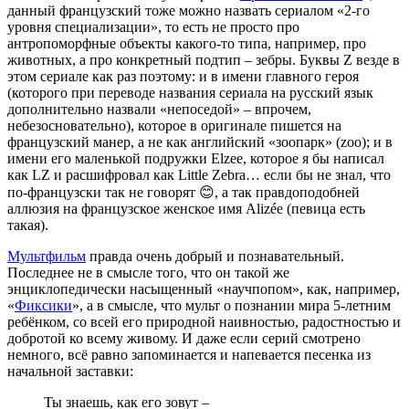
данный французский тоже можно назвать сериалом «2-го
уровня специализации», то есть не просто про
антропоморфные объекты какого-то типа, например, про
животных, а про конкретный подтип – зебры. Буквы Z везде в
этом сериале как раз поэтому: и в имени главного героя
(которого при переводе названия сериала на русский язык
дополнительно назвали «непоседой» – впрочем,
небезосновательно), которое в оригинале пишется на
французский манер, а не как английский «зоопарк» (zoo); и в
имени его маленькой подружки Elzee, которое я бы написал
как LZ и расшифровал как Little Zebra… если бы не знал, что
по-французски так не говорят 😊, а так правдоподобней
аллюзия на французское женское имя Alizée (певица есть
такая).
Мультфильм
правда очень добрый и познавательный.
Последнее не в смысле того, что он такой же
энциклопедически насыщенный «научпопом», как, например,
«
Фиксики
», а в смысле, что мульт о познании мира 5-летним
ребёнком, со всей его природной наивностью, радостностью и
добротой ко всему живому. И даже если серий смотрено
немного, всё равно запоминается и напевается песенка из
начальной заставки:
Ты знаешь, как его зовут –