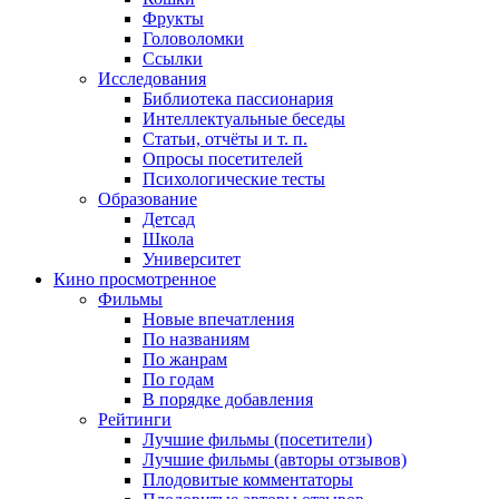
Фрукты
Головоломки
Ссылки
Исследования
Библиотека пассионария
Интеллектуальные беседы
Статьи, отчёты и т. п.
Опросы посетителей
Психологические тесты
Образование
Детсад
Школа
Университет
Кино
просмотренное
Фильмы
Новые впечатления
По названиям
По жанрам
По годам
В порядке добавления
Рейтинги
Лучшие фильмы (посетители)
Лучшие фильмы (авторы отзывов)
Плодовитые комментаторы