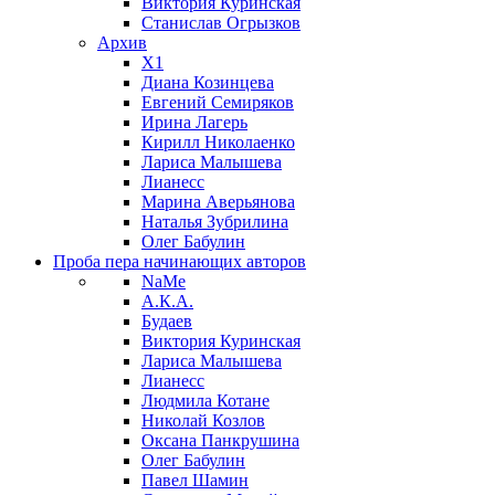
Виктория Куринская
Станислав Огрызков
Архив
X1
Диана Козинцева
Евгений Семиряков
Ирина Лагерь
Кирилл Николаенко
Лариса Малышева
Лианесс
Марина Аверьянова
Наталья Зубрилина
Олег Бабулин
Проба пера
начинающих авторов
NaMe
А.К.А.
Будаев
Виктория Куринская
Лариса Малышева
Лианесс
Людмила Котане
Николай Козлов
Оксана Панкрушина
Олег Бабулин
Павел Шамин