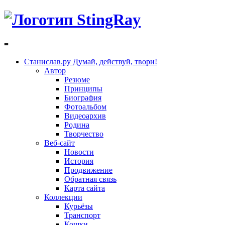
≡
Станислав.ру
Думай, действуй, твори!
Автор
Резюме
Принципы
Биография
Фотоальбом
Видеоархив
Родина
Творчество
Веб-сайт
Новости
История
Продвижение
Обратная связь
Карта сайта
Коллекции
Курьёзы
Транспорт
Кошки