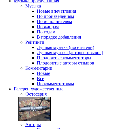
Музыка
прослушанная
Музыка
Новые впечатления
По произведениям
По исполнителям
По жанрам
По годам
В порядке добавления
Рейтинги
Лучшая музыка (посетители)
Лучшая музыка (авторы отзывов)
Плодовитые комментаторы
Плодовитые авторы отзывов
Комментарии
Новые
Все
По комментаторам
Галереи
художественные
Фотосерия
Авторы