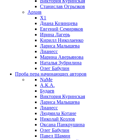
Виктория Куринская
Станислав Огрызков
Архив
X1
Диана Козинцева
Евгений Семиряков
Ирина Лагерь
Кирилл Николаенко
Лариса Малышева
Лианесс
Марина Аверьянова
Наталья Зубрилина
Олег Бабулин
Проба пера
начинающих авторов
NaMe
А.К.А.
Будаев
Виктория Куринская
Лариса Малышева
Лианесс
Людмила Котане
Николай Козлов
Оксана Панкрушина
Олег Бабулин
Павел Шамин