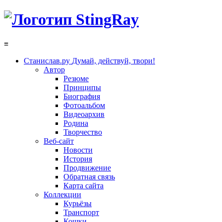
≡
Станислав.ру
Думай, действуй, твори!
Автор
Резюме
Принципы
Биография
Фотоальбом
Видеоархив
Родина
Творчество
Веб-сайт
Новости
История
Продвижение
Обратная связь
Карта сайта
Коллекции
Курьёзы
Транспорт
Кошки