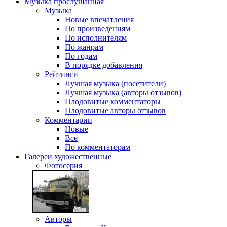
Музыка
прослушанная
Музыка
Новые впечатления
По произведениям
По исполнителям
По жанрам
По годам
В порядке добавления
Рейтинги
Лучшая музыка (посетители)
Лучшая музыка (авторы отзывов)
Плодовитые комментаторы
Плодовитые авторы отзывов
Комментарии
Новые
Все
По комментаторам
Галереи
художественные
Фотосерия
Авторы