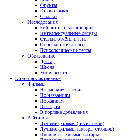
Фрукты
Головоломки
Ссылки
Исследования
Библиотека пассионария
Интеллектуальные беседы
Статьи, отчёты и т. п.
Опросы посетителей
Психологические тесты
Образование
Детсад
Школа
Университет
Кино
просмотренное
Фильмы
Новые впечатления
По названиям
По жанрам
По годам
В порядке добавления
Рейтинги
Лучшие фильмы (посетители)
Лучшие фильмы (авторы отзывов)
Плодовитые комментаторы