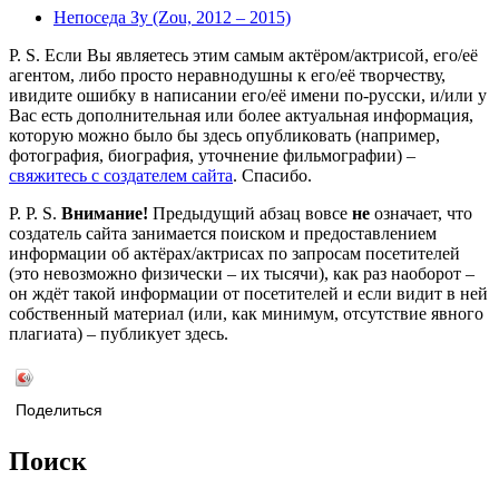
Непоседа Зу (Zou, 2012 – 2015)
P. S. Если Вы являетесь этим самым актёром/актрисой, его/её
агентом, либо просто неравнодушны к его/её творчеству,
ивидите ошибку в написании его/её имени по-русски, и/или у
Вас есть дополнительная или более актуальная информация,
которую можно было бы здесь опубликовать (например,
фотография, биография, уточнение фильмографии) –
свяжитесь с создателем сайта
. Спасибо.
P. P. S.
Внимание!
Предыдущий абзац вовсе
не
означает, что
создатель сайта занимается поиском и предоставлением
информации об актёрах/актрисах по запросам посетителей
(это невозможно физически – их тысячи), как раз наоборот –
он ждёт такой информации от посетителей и если видит в ней
собственный материал (или, как минимум, отсутствие явного
плагиата) – публикует здесь.
Поделиться
Поиск