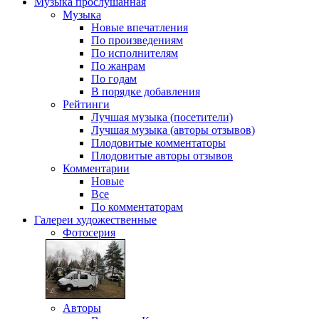
Музыка
прослушанная
Музыка
Новые впечатления
По произведениям
По исполнителям
По жанрам
По годам
В порядке добавления
Рейтинги
Лучшая музыка (посетители)
Лучшая музыка (авторы отзывов)
Плодовитые комментаторы
Плодовитые авторы отзывов
Комментарии
Новые
Все
По комментаторам
Галереи
художественные
Фотосерия
Авторы