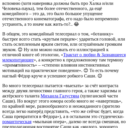
вспомню (хотя наверняка должны быть про Халка и/или
Человека-паука), тем более отечественного, да ещё
комедийного – это да, это было большое упущение
отечественного кинематографа, его надо было непременно
устранить, а то иначе как жить-то?.. 😂
В общем, это комедийный телесериал о том, «ботанику»
быстрее всего стать «крутым перцем»: удариться головой, или
стать ослепленным ярким светом, или оглушённым громким
звуком. 😊 Ну или можно назвать его иллюстрацией к
отличной книге об этологии, «
Трактат о любви & Зазнавшееся
млекопитающее
», а конкретно к предложенному там термину
«прим
а
ти́вность» – «степени влияния инстинктивных
мотиваций на практическое поведение». 😊 То есть почему
наглый Фёдор круче и успешнее робкого Саши. 😊
Во много телесериал пытается «выехать» за счёт контраста
между двумя личностями главного героя, а также харизмы и
актёрского таланта
Михаила Галустяна
(хулиганской части
Саши). Но вокруг этого юмора особо много не «навертишь»,
по крайней мере, разнообразного и неожиданного (зрителю
всегда легко наперёд представить, «что же сейчас будет, когда
Саша превратится в Фёдора»), а в остальном это студенчески-
романтическая
«мыльная опера», далеко не всегда смешная, но
предполагающая восприятие Саши как «милого, хорошего