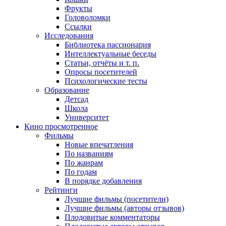
Фрукты
Головоломки
Ссылки
Исследования
Библиотека пассионария
Интеллектуальные беседы
Статьи, отчёты и т. п.
Опросы посетителей
Психологические тесты
Образование
Детсад
Школа
Университет
Кино
просмотренное
Фильмы
Новые впечатления
По названиям
По жанрам
По годам
В порядке добавления
Рейтинги
Лучшие фильмы (посетители)
Лучшие фильмы (авторы отзывов)
Плодовитые комментаторы