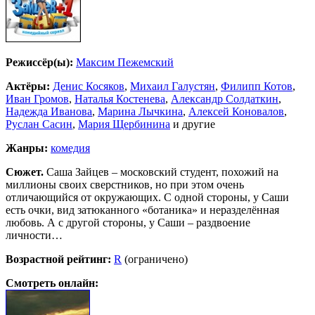
Режиссёр(ы):
Максим Пежемский
Актёры:
Денис Косяков
,
Михаил Галустян
,
Филипп Котов
,
Иван Громов
,
Наталья Костенева
,
Александр Солдаткин
,
Надежда Иванова
,
Марина Лычкина
,
Алексей Коновалов
,
Руслан Сасин
,
Мария Щербинина
и другие
Жанры:
комедия
Сюжет.
Саша Зайцев – московский студент, похожий на
миллионы своих сверстников, но при этом очень
отличающийся от окружающих. С одной стороны, у Саши
есть очки, вид затюканного «ботаника» и неразделённая
любовь. А с другой стороны, у Саши – раздвоение
личности…
Возрастной рейтинг:
R
(ограничено)
Смотреть онлайн: