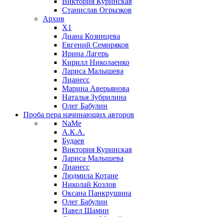
Виктория Куринская
Станислав Огрызков
Архив
X1
Диана Козинцева
Евгений Семиряков
Ирина Лагерь
Кирилл Николаенко
Лариса Малышева
Лианесс
Марина Аверьянова
Наталья Зубрилина
Олег Бабулин
Проба пера
начинающих авторов
NaMe
А.К.А.
Будаев
Виктория Куринская
Лариса Малышева
Лианесс
Людмила Котане
Николай Козлов
Оксана Панкрушина
Олег Бабулин
Павел Шамин