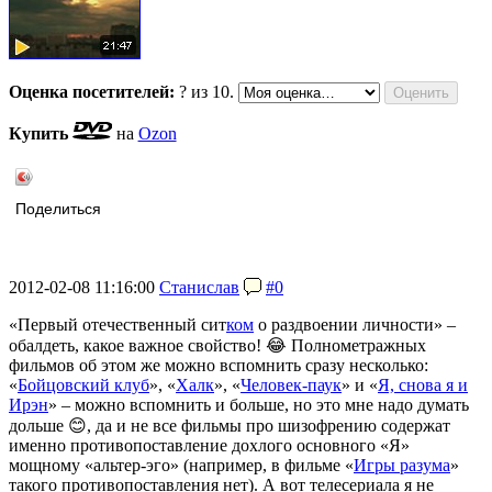
Оценка посетителей:
?
из 10.
Купить
на
Ozon
Поделиться
2012-02-08 11:16:00
Станислав
#0
«Первый отечественный сит
ком
о раздвоении личности» –
обалдеть, какое важное свойство! 😂 Полнометражных
фильмов об этом же можно вспомнить сразу несколько:
«
Бойцовский клуб
», «
Халк
», «
Человек-паук
» и «
Я, снова я и
Ирэн
» – можно вспомнить и больше, но это мне надо думать
дольше 😊, да и не все фильмы про шизофрению содержат
именно противопоставление дохлого основного «Я»
мощному «альтер-эго» (например, в фильме «
Игры разума
»
такого противопоставления нет). А вот телесериала я не