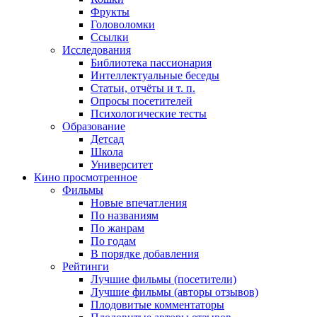
Фрукты
Головоломки
Ссылки
Исследования
Библиотека пассионария
Интеллектуальные беседы
Статьи, отчёты и т. п.
Опросы посетителей
Психологические тесты
Образование
Детсад
Школа
Университет
Кино
просмотренное
Фильмы
Новые впечатления
По названиям
По жанрам
По годам
В порядке добавления
Рейтинги
Лучшие фильмы (посетители)
Лучшие фильмы (авторы отзывов)
Плодовитые комментаторы