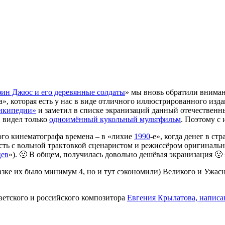
ин Джюс и его деревянные солдаты
» мы вновь обратили внимани
, которая есть у нас в виде отличного иллюстрированного изд
Википедии»
и заметил в списке экранизаций данный отечественный
и видел только
одноимённый кукольный мультфильм
. Поэтому с 
ого кинематографа времена – в «лихие
1990
-е», когда денег в ст
есть с вольной трактовкой сценаристом и режиссёром оригиналь
цев
»). 🙁 В общем, получилась довольно дешёвая экранизация 🙁 
азке их было минимум 4, но и тут сэкономили) Великого и Ужас
ветского и российского композитора
Евгения Крылатова, написа