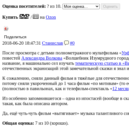
Оценка посетителей:
?
из 10.
Купить
/
на
Ozon
Поделиться
2018-06-20 18:47:31
Станислав
#0
После просмотра с детьми полнометражного мультфильма «
Урф
повестей
Александра Волкова
«Волшебник Изумрудного города»
название, я машинально сел изучать
тематическую статью в «
отечественных экранизаций этой замечательной сказки я знал 
К сожалению, сняли данный фильм в тяжёлые для отечественн
потому сняли укороченный до 1 часа фильм «по мотивам» (то 
(полностью в павильонах, как и телефильм-спектакль «
12 меся
Из особенно запомнившегося – одна из ипостасей (вообще в ск
такая, как была описана автором.
Да, ещё чуть-чуть фильм «вытягивает» музыка талантливого со
Общая оценка:
7
из 10 (хорошо).