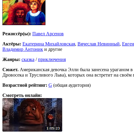
Режиссёр(ы):
Павел Арсенов
Актёры:
Екатерина Михайловская
,
Вячеслав Невинный
,
Евген
Владимир Антоник
и другие
Жанры:
сказка
/
приключения
Сюжет.
Американская девочка Элли была занесена ураганом в
Дровосека и Трусливого Льва), которых она встретит на своём
Возрастной рейтинг:
G
(общая аудитория)
Смотреть онлайн: