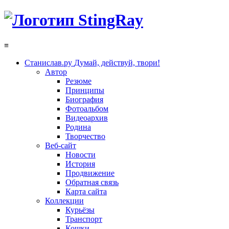
≡
Станислав.ру
Думай, действуй, твори!
Автор
Резюме
Принципы
Биография
Фотоальбом
Видеоархив
Родина
Творчество
Веб-сайт
Новости
История
Продвижение
Обратная связь
Карта сайта
Коллекции
Курьёзы
Транспорт
Кошки