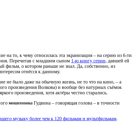
е на то, к чему относилась эта экранизация – на серию из 6-ти
ания. Перечитав с младшим сыном
1-ю книгу серии
, давшей ей
 фильм, о котором раньше не знал. Да, собственно, из
интересом отнёсся к данному.
ране не было даже на обычную жизнь, не то что на кино, – а
ного произведения Волкова) и вообще без натурных съёмок
яркого произведения, хотя актёры честно старались.
ного
мошенника
Гудвина – говорящая голова – в точности
вшего музыку более чем к 120 фильмам и мультфильмам
.