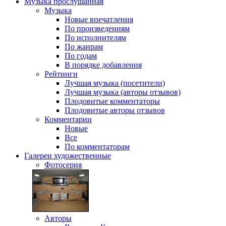
Музыка
прослушанная
Музыка
Новые впечатления
По произведениям
По исполнителям
По жанрам
По годам
В порядке добавления
Рейтинги
Лучшая музыка (посетители)
Лучшая музыка (авторы отзывов)
Плодовитые комментаторы
Плодовитые авторы отзывов
Комментарии
Новые
Все
По комментаторам
Галереи
художественные
Фотосерия
Авторы