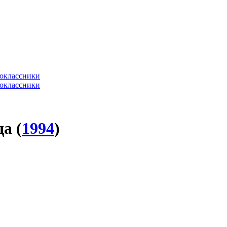
а (
1994
)