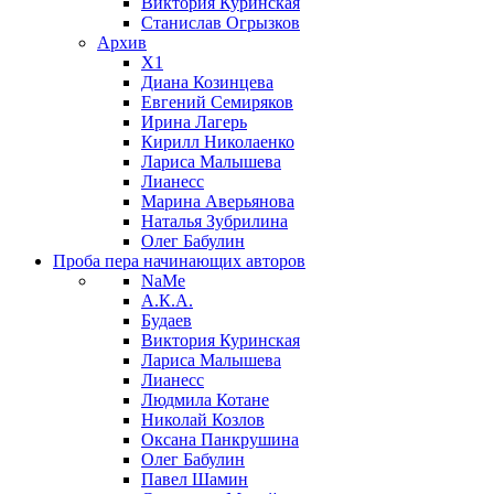
Виктория Куринская
Станислав Огрызков
Архив
X1
Диана Козинцева
Евгений Семиряков
Ирина Лагерь
Кирилл Николаенко
Лариса Малышева
Лианесс
Марина Аверьянова
Наталья Зубрилина
Олег Бабулин
Проба пера
начинающих авторов
NaMe
А.К.А.
Будаев
Виктория Куринская
Лариса Малышева
Лианесс
Людмила Котане
Николай Козлов
Оксана Панкрушина
Олег Бабулин
Павел Шамин