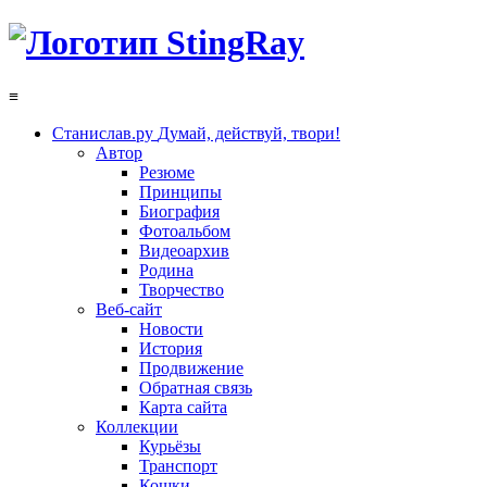
≡
Станислав.ру
Думай, действуй, твори!
Автор
Резюме
Принципы
Биография
Фотоальбом
Видеоархив
Родина
Творчество
Веб-сайт
Новости
История
Продвижение
Обратная связь
Карта сайта
Коллекции
Курьёзы
Транспорт
Кошки