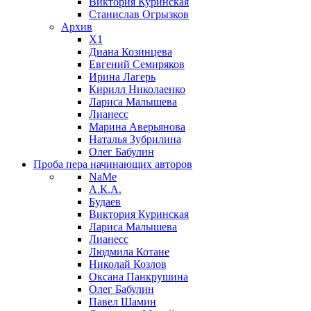
Виктория Куринская
Станислав Огрызков
Архив
X1
Диана Козинцева
Евгений Семиряков
Ирина Лагерь
Кирилл Николаенко
Лариса Малышева
Лианесс
Марина Аверьянова
Наталья Зубрилина
Олег Бабулин
Проба пера
начинающих авторов
NaMe
А.К.А.
Будаев
Виктория Куринская
Лариса Малышева
Лианесс
Людмила Котане
Николай Козлов
Оксана Панкрушина
Олег Бабулин
Павел Шамин