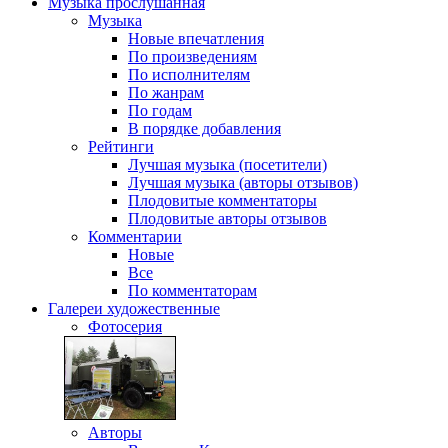
Музыка
прослушанная
Музыка
Новые впечатления
По произведениям
По исполнителям
По жанрам
По годам
В порядке добавления
Рейтинги
Лучшая музыка (посетители)
Лучшая музыка (авторы отзывов)
Плодовитые комментаторы
Плодовитые авторы отзывов
Комментарии
Новые
Все
По комментаторам
Галереи
художественные
Фотосерия
Авторы