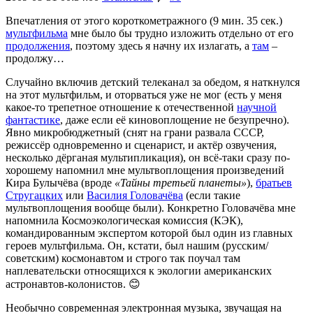
Впечатления от этого короткометражного (9 мин. 35 сек.)
мультфильма
мне было бы трудно изложить отдельно от его
продолжения
, поэтому здесь я начну их излагать, а
там
–
продолжу…
Случайно включив детский телеканал за обедом, я наткнулся
на этот мультфильм, и оторваться уже не мог (есть у меня
какое-то трепетное отношение к отечественной
научной
фантастике
, даже если её киновоплощение не безупречно).
Явно микробюджетный (снят на грани развала СССР,
режиссёр одновременно и сценарист, и актёр озвучения,
несколько дёрганая мультипликация), он всё-таки сразу по-
хорошему напомнил мне мультвоплощения произведений
Кира Булычёва (вроде
«Тайны третьей планеты»
),
братьев
Стругацких
или
Василия Головачёва
(если такие
мультвоплощения вообще были). Конкретно Головачёва мне
напомнила Космоэкологическая комиссия (КЭК),
командированным экспертом которой был один из главных
героев мультфильма. Он, кстати, был нашим (русским/
советским) космонавтом и строго так поучал там
наплевательски относящихся к экологии американских
астронавтов-колонистов. 😊
Необычно современная электронная музыка, звучащая на