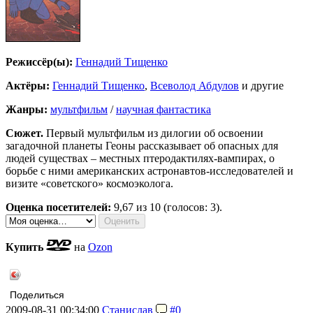
Режиссёр(ы):
Геннадий Тищенко
Актёры:
Геннадий Тищенко
,
Всеволод Абдулов
и другие
Жанры:
мультфильм
/
научная фантастика
Сюжет.
Первый мультфильм из дилогии об освоении
загадочной планеты Геоны рассказывает об опасных для
людей существах – местных птеродактилях-вампирах, о
борьбе с ними американских астронавтов-исследователей и
визите «советского» космоэколога.
Оценка посетителей:
9,67
из 10 (голосов: 3).
Купить
на
Ozon
Поделиться
2009-08-31 00:34:00
Станислав
#0