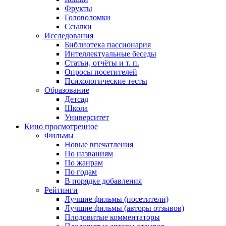
Фрукты
Головоломки
Ссылки
Исследования
Библиотека пассионария
Интеллектуальные беседы
Статьи, отчёты и т. п.
Опросы посетителей
Психологические тесты
Образование
Детсад
Школа
Университет
Кино
просмотренное
Фильмы
Новые впечатления
По названиям
По жанрам
По годам
В порядке добавления
Рейтинги
Лучшие фильмы (посетители)
Лучшие фильмы (авторы отзывов)
Плодовитые комментаторы