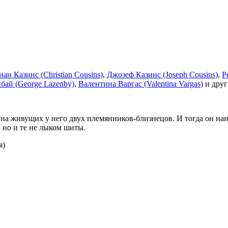
ан Казинс (Christian Cousins)
,
Джозеф Казинс (Joseph Cousins)
,
Р
бай (George Lazenby)
,
Валентина Варгас (Valentina Vargas)
и друг
а живущих у него двух племянников-близнецов. И тогда он нан
 но и те не лыком шиты.
я)