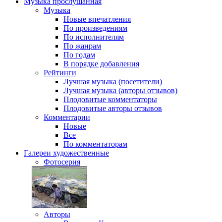
Музыка
прослушанная
Музыка
Новые впечатления
По произведениям
По исполнителям
По жанрам
По годам
В порядке добавления
Рейтинги
Лучшая музыка (посетители)
Лучшая музыка (авторы отзывов)
Плодовитые комментаторы
Плодовитые авторы отзывов
Комментарии
Новые
Все
По комментаторам
Галереи
художественные
Фотосерия
Авторы