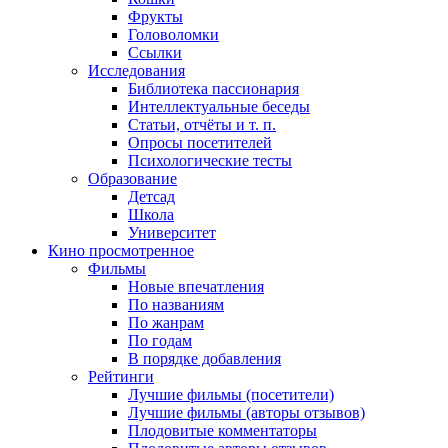
Фрукты
Головоломки
Ссылки
Исследования
Библиотека пассионария
Интеллектуальные беседы
Статьи, отчёты и т. п.
Опросы посетителей
Психологические тесты
Образование
Детсад
Школа
Университет
Кино
просмотренное
Фильмы
Новые впечатления
По названиям
По жанрам
По годам
В порядке добавления
Рейтинги
Лучшие фильмы (посетители)
Лучшие фильмы (авторы отзывов)
Плодовитые комментаторы