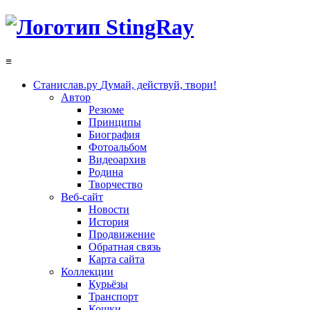
≡
Станислав.ру
Думай, действуй, твори!
Автор
Резюме
Принципы
Биография
Фотоальбом
Видеоархив
Родина
Творчество
Веб-сайт
Новости
История
Продвижение
Обратная связь
Карта сайта
Коллекции
Курьёзы
Транспорт
Кошки