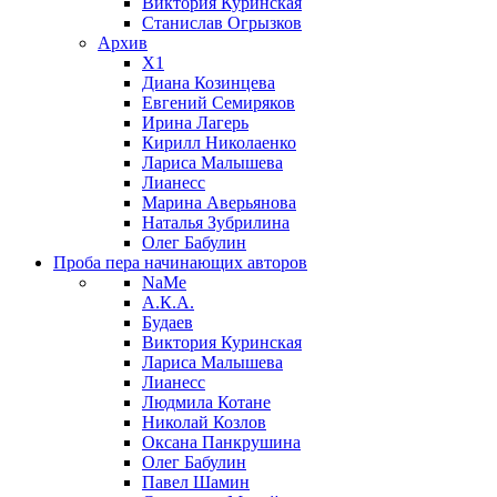
Виктория Куринская
Станислав Огрызков
Архив
X1
Диана Козинцева
Евгений Семиряков
Ирина Лагерь
Кирилл Николаенко
Лариса Малышева
Лианесс
Марина Аверьянова
Наталья Зубрилина
Олег Бабулин
Проба пера
начинающих авторов
NaMe
А.К.А.
Будаев
Виктория Куринская
Лариса Малышева
Лианесс
Людмила Котане
Николай Козлов
Оксана Панкрушина
Олег Бабулин
Павел Шамин