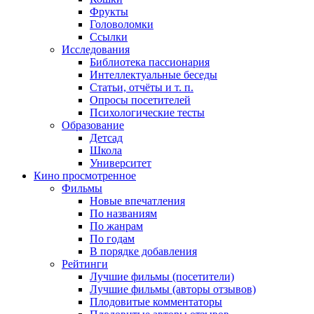
Фрукты
Головоломки
Ссылки
Исследования
Библиотека пассионария
Интеллектуальные беседы
Статьи, отчёты и т. п.
Опросы посетителей
Психологические тесты
Образование
Детсад
Школа
Университет
Кино
просмотренное
Фильмы
Новые впечатления
По названиям
По жанрам
По годам
В порядке добавления
Рейтинги
Лучшие фильмы (посетители)
Лучшие фильмы (авторы отзывов)
Плодовитые комментаторы