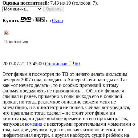
Оценка посетителей:
7,43
из 10 (голосов: 7).
Купить
/
на
Ozon
Поделиться
2007-07-21 13:45:00
Станислав
#0
Этот фильм я посмотрел по ТВ от нечего делать июльским
вечером 2007 года, находясь в Адлере-Сочи на отдыхе. Так
как «от нечего делать», то и особых претензий к этому
фильму предъявлять не приходилось… Об этом фильме я
слышал и ранее, примерно в годы выхода его в большой
прокат, но тогда рекламное описание сюжета меня не
впечатлило, и в кинотеатр я не пошёл. Сейчас вот убедился,
что правильно тогда сделал – не стоит этот фильм ни
кинотеатра, ни даже вообще времени на его просмотр. Так,
чепуховая
комедия
с некоторыми трогательными моментами о
том, как две девушки, одна взрослая физиологически, но
инфантильная внутри, а другая наоборот, сущиё ребёнок на