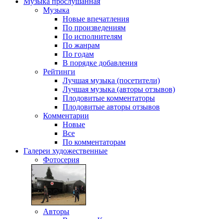
Музыка
прослушанная
Музыка
Новые впечатления
По произведениям
По исполнителям
По жанрам
По годам
В порядке добавления
Рейтинги
Лучшая музыка (посетители)
Лучшая музыка (авторы отзывов)
Плодовитые комментаторы
Плодовитые авторы отзывов
Комментарии
Новые
Все
По комментаторам
Галереи
художественные
Фотосерия
Авторы