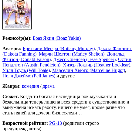
Режиссёр(ы):
Боаз Якин (Boaz Yakin)
Актёры:
Бриттани Мёрфи (Brittany Murphy)
,
Дакота Фаннинг
(Dakota Fanning)
,
Марли Шелтон (Marley Shelton)
,
Дональд
Фэйзон (Donald Faison)
,
Джесс Спенсер (Jesse Spencer)
,
Остин
Пендлтон (Austin Pendleton)
,
Хизер Локлир (Heather Locklear)
,
Уилл Тоуль (Will Toale)
,
Марселин Хьюго (Marceline Hugot)
,
Пелл Джеймс (Pell James)
и другие
Жанры:
комедия
/
драма
Сюжет.
Когда-то богатая наследница рок-музыканта и
бездельница теперь лишена всех средств к существованию и
вынуждена искать работу, ничего не умея, кроме разве что
стать няней для дочери бизнес-леди…
Возрастной рейтинг:
PG-13
(родители строго
предупреждаются)