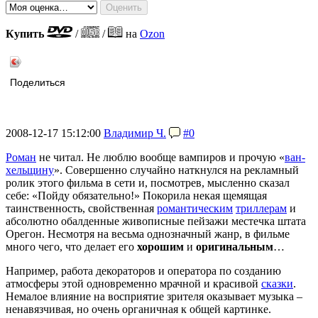
Купить
/
/
на
Ozon
Поделиться
2008-12-17 15:12:00
Владимир Ч.
#0
Роман
не читал. Не люблю вообще вампиров и прочую «
ван-
хельщину
». Совершенно случайно наткнулся на рекламный
ролик этого фильма в сети и, посмотрев, мысленно сказал
себе: «Пойду обязательно!» Покорила некая щемящая
таинственность, свойственная
романтическим
триллерам
и
абсолютно обалденные живописные пейзажи местечка штата
Орегон. Несмотря на весьма однозначный жанр, в фильме
много чего, что делает его
хорошим
и
оригинальным
…
Например, работа декораторов и оператора по созданию
атмосферы этой одновременно мрачной и красивой
сказки
.
Немалое влияние на восприятие зрителя оказывает музыка –
ненавязчивая, но очень органичная к общей картинке.