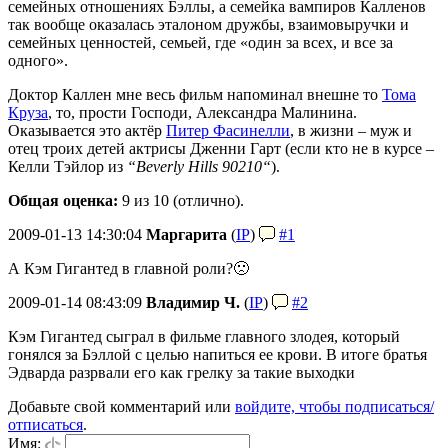
семейных отношениях Бэллы, а семейка вампиров Калленов
так вообще оказалась эталоном дружбы, взаимовыручки и
семейных ценностей, семьей, где «один за всех, и все за
одного».
Доктор Каллен мне весь фильм напоминал внешне то
Тома
Круза
, то, прости Господи, Александра Малинина.
Оказывается это актёр
Питер Фасинелли
, в жизни – муж и
отец троих детей актрисы Дженни Гарт (если кто не в курсе –
Келли Тэйлор из
“Beverly Hills 90210“
).
Общая оценка:
9
из 10 (отлично).
2009-01-13 14:30:04
Маргарита
(
IP
)
#1
А Кэм Гигантед в главной роли?🙁
2009-01-14 08:43:09
Владимир Ч.
(
IP
)
#2
Кэм Гигантед сыграл в фильме главного злодея, который
гонялся за Бэллой с целью напиться ее крови. В итоге братья
Эдварда разрвали его как грелку за такие выходки
Добавьте свой комментарий или
войдите, чтобы подписаться/
отписаться
.
Имя: