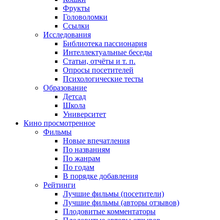
Фрукты
Головоломки
Ссылки
Исследования
Библиотека пассионария
Интеллектуальные беседы
Статьи, отчёты и т. п.
Опросы посетителей
Психологические тесты
Образование
Детсад
Школа
Университет
Кино
просмотренное
Фильмы
Новые впечатления
По названиям
По жанрам
По годам
В порядке добавления
Рейтинги
Лучшие фильмы (посетители)
Лучшие фильмы (авторы отзывов)
Плодовитые комментаторы