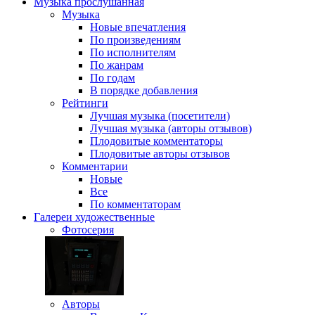
Музыка
прослушанная
Музыка
Новые впечатления
По произведениям
По исполнителям
По жанрам
По годам
В порядке добавления
Рейтинги
Лучшая музыка (посетители)
Лучшая музыка (авторы отзывов)
Плодовитые комментаторы
Плодовитые авторы отзывов
Комментарии
Новые
Все
По комментаторам
Галереи
художественные
Фотосерия
Авторы