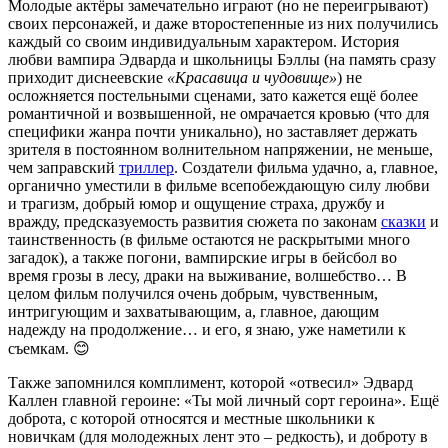
Молодые актёры замечательно играют (но не переигрывают)
своих персонажей, и даже второстепенные из них получились
каждый со своим индивидуальным характером. История
любви вампира Эдварда и школьницы Бэллы (на память сразу
приходит диснеевские
«Красавица и чудовище»
) не
осложняется постельными сценами, зато кажется ещё более
романтичной и возвышенной, не омрачается кровью (что для
специфики жанра почти уникально), но заставляет держать
зрителя в постоянном волнительном напряжении, не меньше,
чем заправский
триллер
. Создатели фильма удачно, а, главное,
органично уместили в фильме всепобеждающую силу любви
и трагизм, добрый юмор и ощущение страха, дружбу и
вражду, предсказуемость развития сюжета по законам
сказки
и
таинственность (в фильме остаются не раскрытыми много
загадок), а также погони, вампирские игры в бейсбол во
время грозы в лесу, драки на выживание, волшебство… В
целом фильм получился очень добрым, чувственным,
интригующим и захватывающим, а, главное, дающим
надежду на продолжение… и его, я знаю, уже наметили к
съемкам. 😊
Также запомнился комплимент, которой «отвесил» Эдвард
Каллен главной героине: «Ты мой личный сорт героина». Ещё
доброта, с которой относятся и местные школьники к
новичкам (для молодежных лент это – редкость), и доброту в