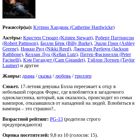
Режиссёр(ы):
Кэтрин Хардвик (Catherine Hardwicke)
Актёры:
Кристен Стюарт (Kristen Stewart)
,
Роберт Паттинсон
(Robert Pattinson)
,
Билли Бёрк (Billy Burke)
,
Эшли Грин (Ashley
Greene)
,
Никки Рид (Nikki Reed)
,
Джексон Ратбоун (Jackson
Rathbone)
,
Келлан Луц (Kellan Lutz)
,
Питер Фасинелли (Peter
Facinelli)
,
Кэм Гигандет (Cam Gigandet)
,
Тэйлор Лотнер (Taylor
Lautner)
и другие
Жанры:
драма
/
сказка
/
любовь
/
триллер
Сюжет.
17-летняя девушка Бэлла переезжает к отцу в
небольшой городок Форкс, где влюбляется в загадочного
одноклассника, который, как оказалось, происходит из семьи
вампиров, отказавшихся от нападений на людей. Влюбиться в
вампира – это страшно?..
Возрастной рейтинг:
PG-13
(родители строго
предупреждаются)
Оценка посетителей:
9,8
из 10 (голосов: 15).