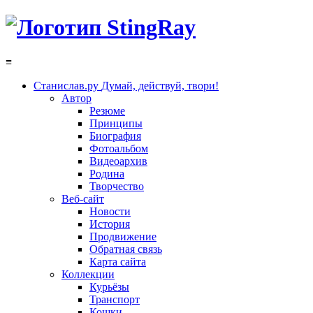
≡
Станислав.ру
Думай, действуй, твори!
Автор
Резюме
Принципы
Биография
Фотоальбом
Видеоархив
Родина
Творчество
Веб-сайт
Новости
История
Продвижение
Обратная связь
Карта сайта
Коллекции
Курьёзы
Транспорт
Кошки