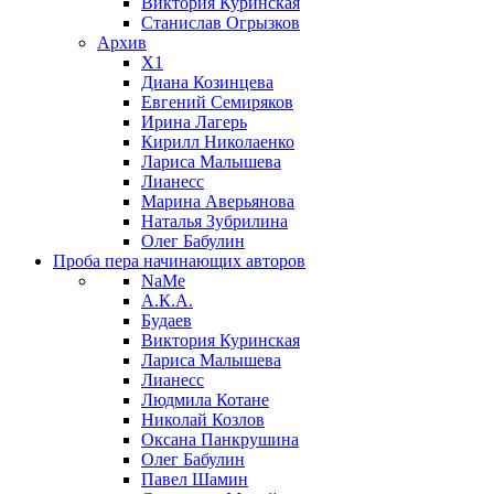
Виктория Куринская
Станислав Огрызков
Архив
X1
Диана Козинцева
Евгений Семиряков
Ирина Лагерь
Кирилл Николаенко
Лариса Малышева
Лианесс
Марина Аверьянова
Наталья Зубрилина
Олег Бабулин
Проба пера
начинающих авторов
NaMe
А.К.А.
Будаев
Виктория Куринская
Лариса Малышева
Лианесс
Людмила Котане
Николай Козлов
Оксана Панкрушина
Олег Бабулин
Павел Шамин